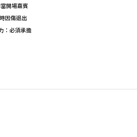
陣當開場嘉賓
小時因傷退出
力：必須承擔