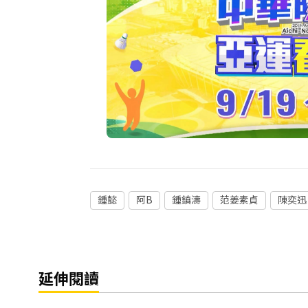
鍾懿
阿B
鍾鎮濤
范姜素貞
陳奕迅
延伸閱讀