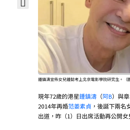
鍾鎮濤宣佈女兒鍾懿考上北京電影學院研究生。（
現年72歲的港星
鍾鎮濤
（
阿B
）與章
2014年再婚
范姜素貞
，後誕下兩名
出道，昨（1）日出席活動再公開女