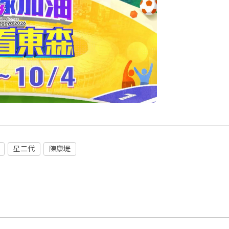
星二代
陳康堤