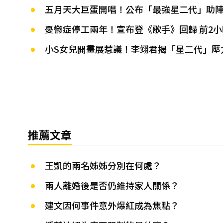
五月天大巨蛋開唱！公布「最強星二代」助
憂鬱症停工兩年！宣布登《歌手》回歸 前2
小S女兒開畫展惹議！李翊君揭「星二代」壓
推薦文章
王凱的兩名姊姊分別在何處？
兩人離婚後是否仍維持家人關係？
建文因何事件意外爆紅成為焦點？