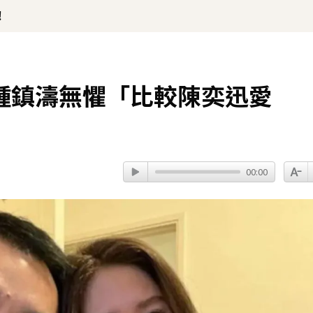
！
鍾鎮濤無懼「比較陳奕迅愛
00:00