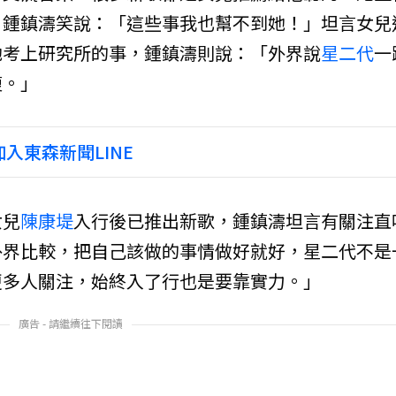
，鍾鎮濤笑說：「這些事我也幫不到她！」坦言女兒
她考上研究所的事，鍾鎮濤則說：「外界說
星二代
一
複。」
入東森新聞LINE
女兒
陳康堤
入行後已推出新歌，鍾鎮濤坦言有關注直
外界比較，把自己該做的事情做好就好，星二代不是
更多人關注，始終入了行也是要靠實力。」
廣告 - 請繼續往下閱讀