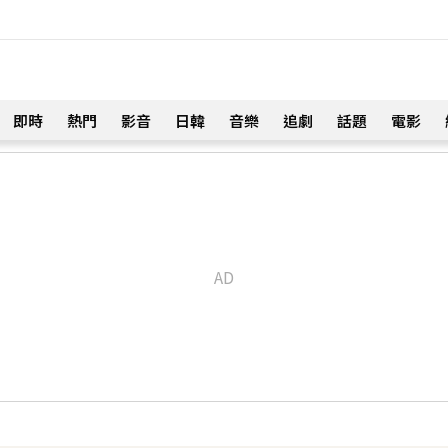
即時
熱門
影音
日韓
音樂
追劇
話題
電影