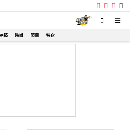
綜藝
時尚
節目
特企