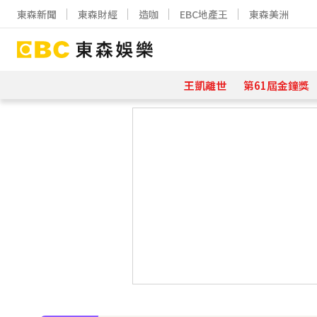
東森新聞
東森財經
造咖
EBC地產王
東森美洲
王凱離世
第61屆金鐘獎