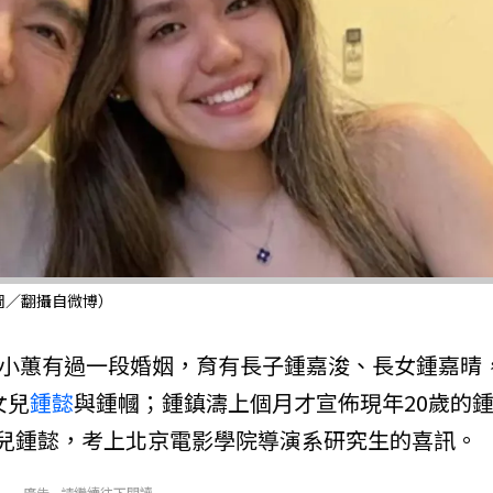
圖／翻攝自微博）
小蕙有過一段婚姻，育有長子鍾嘉浚、長女鍾嘉晴
女兒
鍾懿
與鍾幗；鍾鎮濤上個月才宣佈現年20歲的
兒鍾懿，考上北京電影學院導演系研究生的喜訊。
廣告 - 請繼續往下閱讀