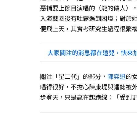
惡補要上節目演唱的〈龍的傳人〉
入演藝圈後有吐露遇到困境；對於
便飛上天，其實考研究生過程很繁
大家關注的消息都在這兒，快來加
關注「星二代」的部分，
陳奕迅
的
唱得很好，不擔心陳康堤與鍾懿被
步登天，只是贏在起跑線：「受到