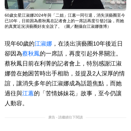
60歲女星江淑娜2024年與「二姐」江蕙一同引退，消失演藝圈至今
已10年，日前因為蔡秋鳳在記者會上的一席話再度引發討論，而她
的真實近況演藝圈好友全說了。（圖／翻攝自江淑娜微博）
現年60歲的
江淑娜
，在淡出演藝圈10年後近日
卻因為
蔡秋鳳
的一席話，再度引起外界關注。
蔡秋鳳日前在利菁的記者會上，特別感謝江淑
娜曾在她困苦時出手相助，並提及2人深厚的情
誼，讓消失多年的江淑娜成為話題焦點，而她
過往與
江蕙
的「苦情姊妹花」故事，至今仍讓
人動容。
廣告 - 請繼續往下閱讀