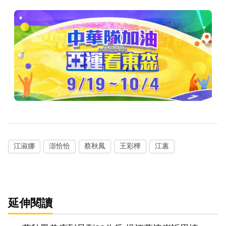
江淑娜
澎恰恰
蔡秋鳳
王彩樺
江蕙
延伸閱讀