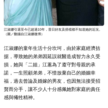
江淑娜引退至今已超過10年，昔日好友及搭檔都不知道她的近況。
（圖／翻攝自江淑娜微博）
江淑娜的童年生活十分坎坷，由於家庭經濟拮
据，導致她的弟弟因延誤就醫造成智力永久受
損，她與「二姐」江蕙為了遵守對母親的承
諾，一生照顧弟弟，不惜放棄自己的婚姻幸
福，過去曾論及婚嫁的男友，也因無法接受招
贅而分手，讓不少人十分感佩她對家庭的責任
感與犧牲精神。