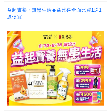
益起寶養・無患生活🔥益比喜全面比買1送1
還便宜