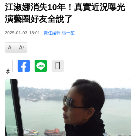
江淑娜消失10年！真實近況曝光
富婆砸錢拍短劇塞60場吻戲！男星爆「開房被包
養」 親上火線揭真相
演藝圈好友全說了
SEVENTEEN勝寬、Dino同天入伍！玟奎9月服替
2025-01-03
18:01
責任編輯 張一笙
代役
泰男團Dragon 5男星爆死訊！騎單車離家失聯 陳
屍河中驚見「20公斤重物」
女星告別9年演藝圈！轉行當計程車司機 曝收入：
分享
比演員賺更多
蔡阿嘎陷爭議！蘿拉神隱19個月首發文 遭酸「詐
騙集團回歸」回應了
下載東森App，隨時掌握天下大小事！
TWICE定延不續約！手寫信宣布離開JYP 簽新東
家成邊佑錫師妹