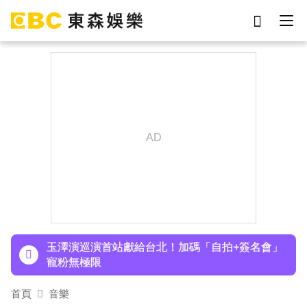
劉真
影片
7-eleven
女優
ian
謝侑芯
網紅
于朦朧
下載東森App，隨時掌握天下大小事！
TWICE定延不續約！手寫信宣布離開JYP 簽新東
家成邊佑錫師妹
玉澤演巡演首站獻給台北！加碼「自拍+簽名會」
寵粉無極限
快訊／方志友、楊銘威離婚 「無法再做情人、永
首頁
音樂
遠是家人」