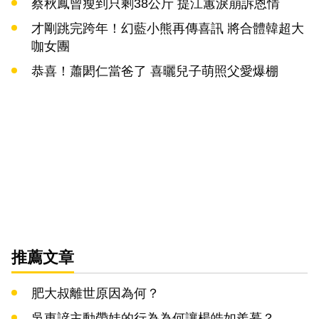
蔡秋鳳曾瘦到只剩38公斤 提江蕙淚崩訴恩情
才剛跳完跨年！幻藍小熊再傳喜訊 將合體韓超大
咖女團
恭喜！蕭閎仁當爸了 喜曬兒子萌照父愛爆棚
推薦文章
肥大叔離世原因為何？
吳東諺主動帶娃的行為為何讓楊皓如羨慕？