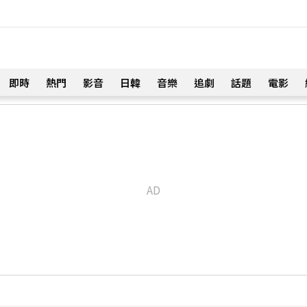
即時
熱門
影音
日韓
音樂
追劇
話題
電影