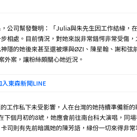
，公司幫發聲明：「Julia與朱先生因工作結緣，
一步相處。目前情況，對她來說非常錯愕非常受傷，
神隱的她後來甚至還被爆與ØZI、陳星翰、謝和弦
的案外案，讓粉絲頗關心她近況。
入東森新聞LINE
卓源的工作私下未受影響，人在台灣的她持續準備新的
在下個月初的8琥，她應會前往南台科大演唱，同場
日卡司則有先前暗諷她的陳芳語，緣份一切來得非常