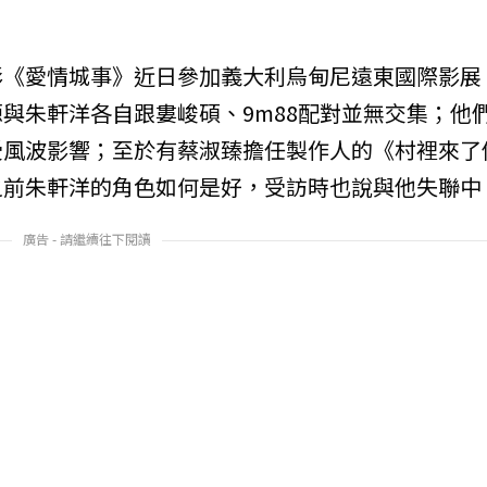
影《愛情城事》近日參加義大利烏甸尼遠東國際影展
與朱軒洋各自跟婁峻碩、9m88配對並無交集；他
受風波影響；至於有蔡淑臻擔任製作人的《村裡來了
之前朱軒洋的角色如何是好，受訪時也說與他失聯中
廣告 - 請繼續往下閱讀