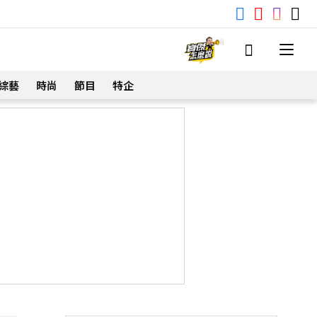
綜藝
時尚
節目
特企