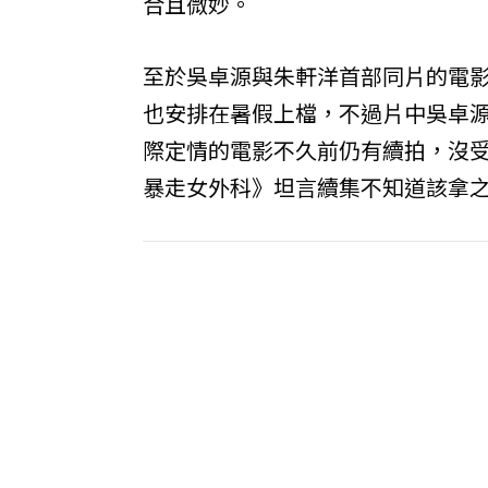
合且微妙。
至於吳卓源與朱軒洋首部同片的電
也安排在暑假上檔，不過片中吳卓源
際定情的電影不久前仍有續拍，沒
暴走女外科》坦言續集不知道該拿