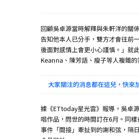
回顧吳卓源當時解釋與朱軒洋的關係
告知他本人已分手，雙方才會往前
後面對感情上會更小心謹慎。」就此
Keanna、陳芳語、瘦子等人複雜
大家關注的消息都在這兒，快來加
據《ETtoday星光雲》報導，吳
唱作品，問世的時間訂在6月。同樣
事件「間接」牽扯到的謝和弦，隔