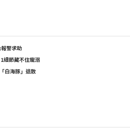
急報警求助
1細節藏不住寵溺
話「白海豚」退散