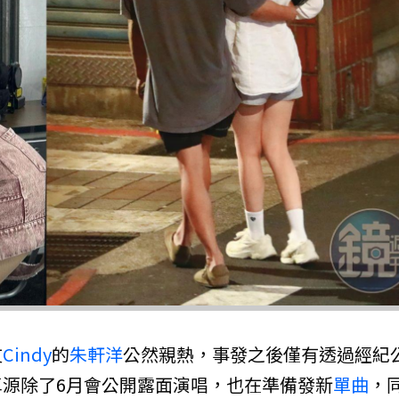
友
Cindy
的
朱軒洋
公然親熱，事發之後僅有透過經紀
源除了6月會公開露面演唱，也在準備發新
單曲
，