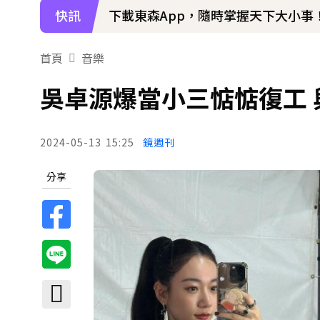
快訊
下載東森App，隨時掌握天下大小事
首頁
音樂
吳卓源爆當小三惦惦復工
2024-05-13
15:25
鏡週刊
分享