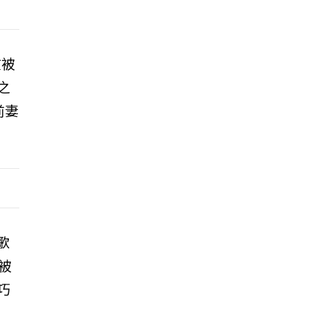
在被
之
前妻
歌
被
巧