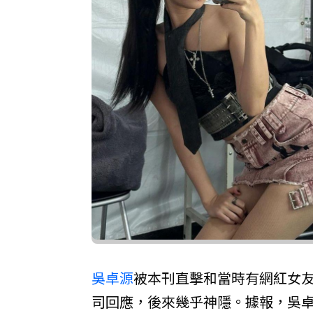
吳卓源
被本刊直擊和當時有網紅女
司回應，後來幾乎神隱。據報，吳卓