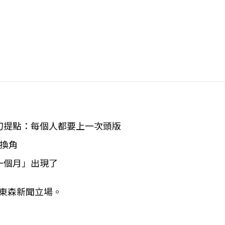
刀提點：每個人都要上一次頭版
換角
一個月」出現了
表東森新聞立場。