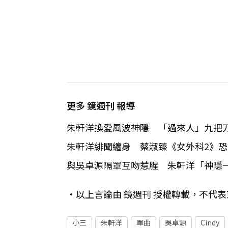
更多 鏡週刊 報導
朱軒洋換愛風波神隱 「過來人」九把
朱軒洋緋聞纏身 蔡淑臻《女外科2》恐
與吳卓源隔罩互吻惹腥 朱軒洋「神隱
•以上言論由 鏡週刊 授權轉載，不代
小三
朱軒洋
單曲
吳卓源
Cindy