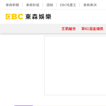
東森新聞
東森財經
造咖
EBC地產王
東森美洲
王凱離世
第61屆金鐘獎