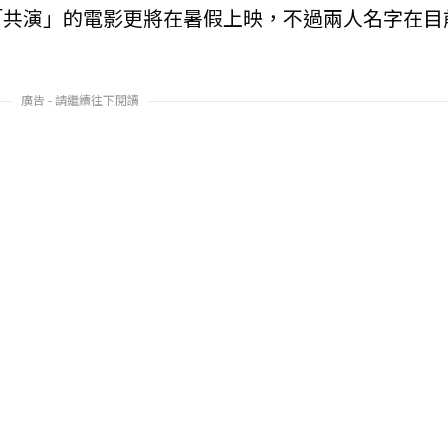
「共演」的電影更將在暑假上映，不過兩人名字在目
。
廣告 - 請繼續往下閱讀