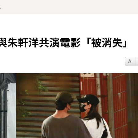
！
 與朱軒洋共演電影「被消失」