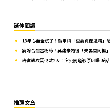
延伸閱讀
13年心血全沒了！吳申梅「重要資產遭竊」
婆媳合體當粉絲！吳建豪婚後「夫妻首同框」
許富凱攻蛋倒數2天！突公開道歉原因曝 喊
推薦文章