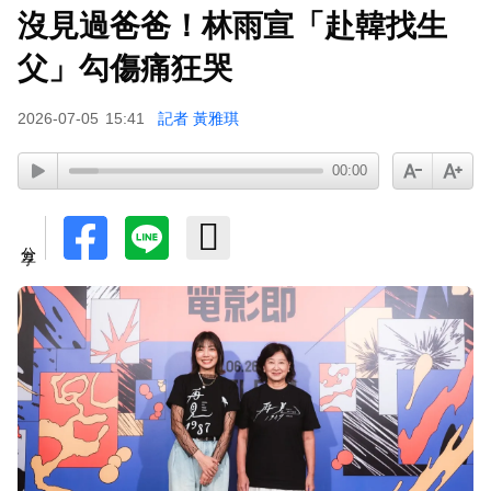
沒見過爸爸！林雨宣「赴韓找生
18歲帥兒離開台灣！前主播蔣雅淇忍淚嘆：最難
放手的是媽媽
父」勾傷痛狂哭
2026-07-05
15:41
記者 黃雅琪
00:00
分享