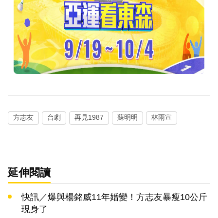
方志友
台劇
再見1987
蘇明明
林雨宣
延伸閱讀
快訊／爆與楊銘威11年婚變！方志友暴瘦10公斤
現身了