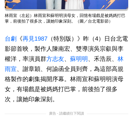
林雨宣（左起）林雨宣和蘇明明演母女，回憶有場戲是被媽媽打巴
掌，前後拍了很多次，讓她印象深刻。（圖／台北電影節）
台劇
《
再見1987
（特別版）》昨（4）日台北電
影節首映，製作人陳南宏、雙導演吳宗叡與李
權洋，率演員群
方志友
、
蘇明明
、禾浩辰、
林
雨宣
、謝章穎、何諭函全員到齊，為這部高規
格製作的劇集揭開序幕。林雨宣和蘇明明演母
女，有場戲是被媽媽打巴掌，前後拍了很多
次，讓她印象深刻。
廣告 - 請繼續往下閱讀