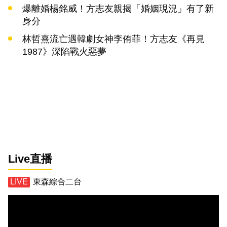
爆離婚楊銘威！方志友親揭「婚姻現況」有了新
身分
林哲熹流亡遇韓劇女神李侑菲！方志友《再見
1987》深陷戰火惡夢
Live直播
東森綜合二台