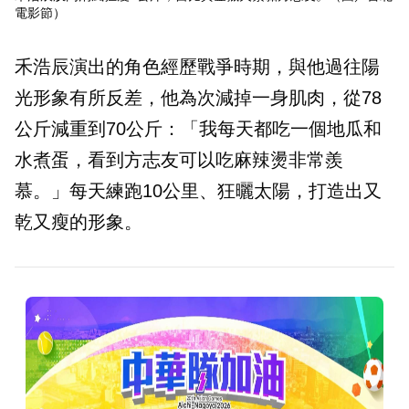
電影節）
禾浩辰演出的角色經歷戰爭時期，與他過往陽
光形象有所反差，他為次減掉一身肌肉，從78
公斤減重到70公斤：「我每天都吃一個地瓜和
水煮蛋，看到方志友可以吃麻辣燙非常羨
慕。」每天練跑10公里、狂曬太陽，打造出又
乾又瘦的形象。