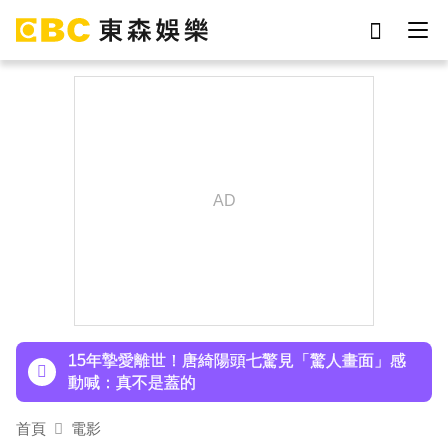
劉真
影片
于朦朧
ian
7-eleven
網紅
女優
謝侑芯
下載東森App，隨時掌握天下大小事！
18歲帥兒離開台灣！前主播蔣雅淇忍淚嘆：最難
放手的是媽媽
15年摯愛離世！唐綺陽頭七驚見「驚人畫面」感
動喊：真不是蓋的
首頁
電影
下載東森App，隨時掌握天下大小事！