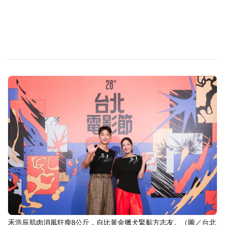
禾浩辰肌肉消風狂瘦8公斤，自比黃金獵犬緊黏方志友。（圖／台北