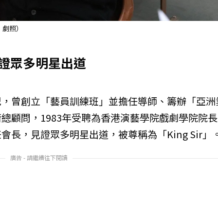
》劇照）
證眾多明星出道
紀，曾創立「藝員訓練班」並擔任導師、籌辦「亞洲
總顧問，1983年受聘為香港演藝學院戲劇學院院長
長，見證眾多明星出道，被尊稱為「King Sir」
廣告 - 請繼續往下閱讀