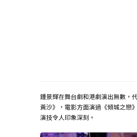
鍾景輝在舞台劇和港劇演出無數，
黃沙》，電影方面演過《傾城之戀
演技令人印象深刻。