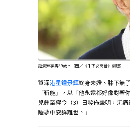
鍾景輝享壽89歲。（圖／《牛下女高音》劇照）
資深
港星
鍾景輝
終身未婚、膝下無
「靳能」，以「他永遠都好像對著
兒鍾至權今（3）日發佈聲明，沉痛
睡夢中安詳離世。」