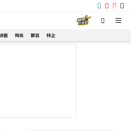
綜藝
時尚
節目
特企