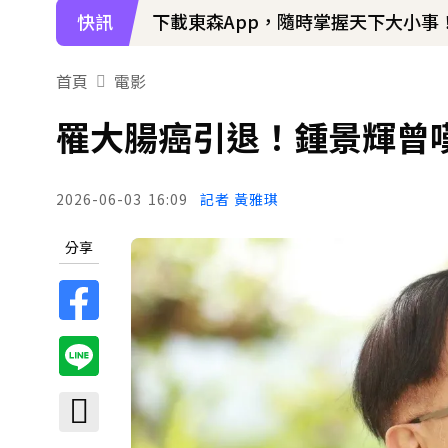
快訊
下載東森App，隨時掌握天下大小事
首頁
電影
罹大腸癌引退！鍾景輝曾
2026-06-03
16:09
記者 黃雅琪
分享