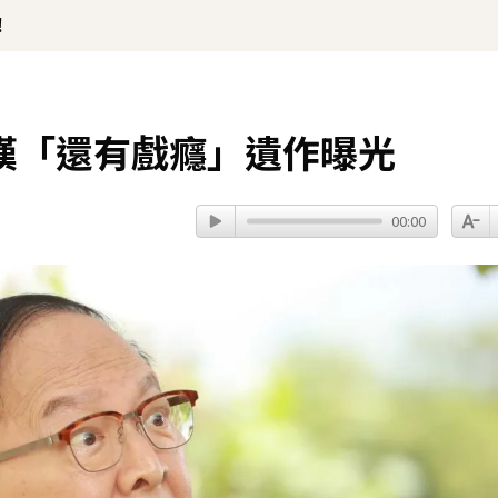
！
嘆「還有戲癮」遺作曝光
00:00