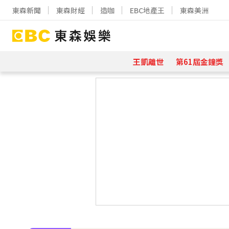
東森新聞
東森財經
造咖
EBC地產王
東森美洲
王凱離世
第61屆金鐘獎