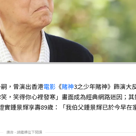
子嗣，曾演出香港
電影
《
賭神
3之少年賭神》飾演大
你笑，笑得你心裡發寒」畫面成為經典網路迷因；其
證實鍾景輝享壽89歲：「我伯父鍾景輝已於今早在
廣告 - 請繼續往下閱讀