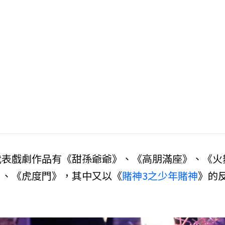
代表戲劇作品有《甜孫爺爺》、《高朋滿座》、《火
》、《虎度門》，其中又以《
賭神3之少年賭神
》的