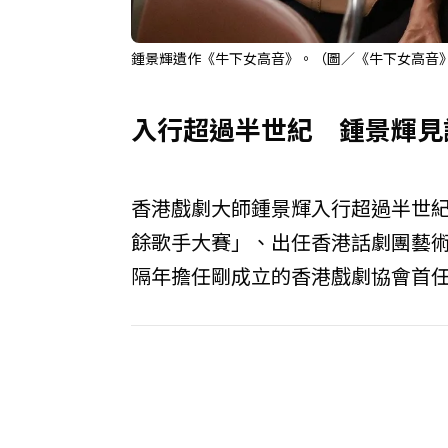
鍾景輝遺作《牛下女高音》。（圖／《牛下女高音
入行超過半世紀 鍾景輝見
香港戲劇大師鍾景輝入行超過半世
餘歌手大賽」、出任香港話劇團藝術
隔年擔任剛成立的香港戲劇協會首任會