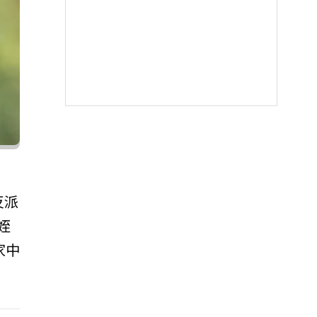
反派
姪
家中