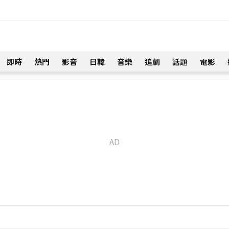
即時
熱門
影音
日韓
音樂
追劇
話題
電影