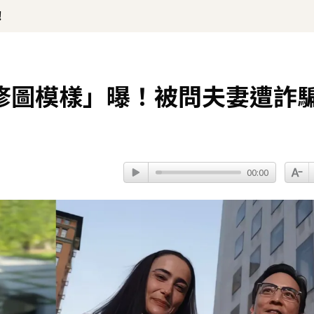
！
修圖模樣」曝！被問夫妻遭詐
00:00