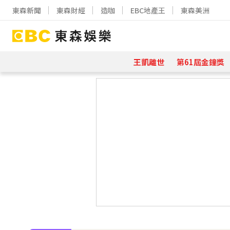
東森新聞
東森財經
造咖
EBC地產王
東森美洲
王凱離世
第61屆金鐘獎