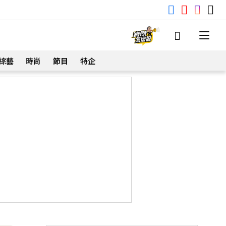
綜藝
時尚
節目
特企