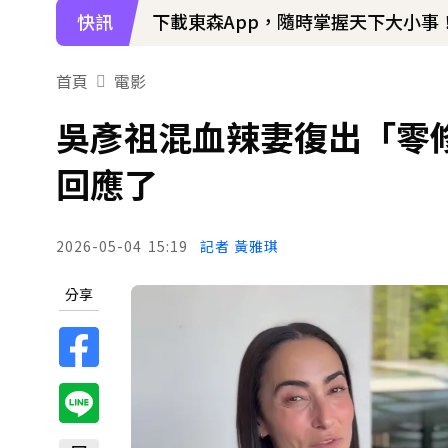
快訊
下載東森App，隨時掌握天下大小事
首頁
電影
吳彥祖混血辣妻復出「零
回應了
2026-05-04
15:19
記者 黃雅琪
分享