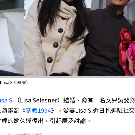
isa S.小紅書）
isa S.
（Lisa Selesner）結婚、育有一名女兒吳斐
主演電影《
寒戰1994
》，愛妻Lisa S.近日也進駐社
7歲的她久違復出，引起廣泛討論。
廣告 - 請繼續往下閱讀