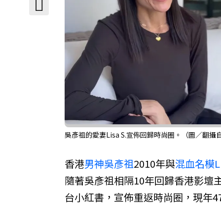
吳彥祖的愛妻Lisa S.宣佈回歸時尚圈。（圖／翻攝自L
香港
男神
吳彥祖
2010年與
混血名模
L
隨著吳彥祖相隔10年回歸香港影壇
台小紅書，宣佈重返時尚圈，現年4