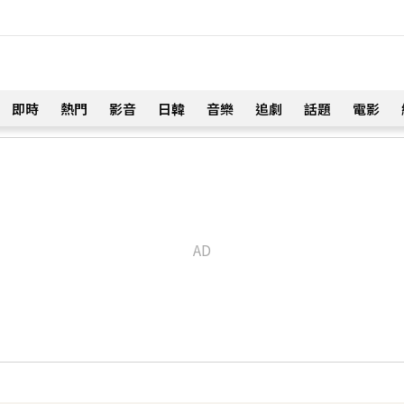
即時
熱門
影音
日韓
音樂
追劇
話題
電影