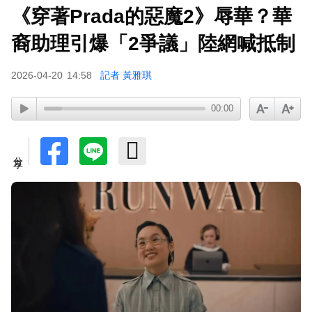
《穿著Prada的惡魔2》辱華？華
裔助理引爆「2爭議」陸網喊抵制
2026-04-20
14:58
記者 黃雅琪
00:00
分享