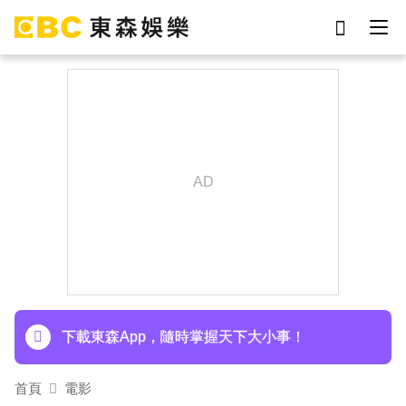
劉真
影片
7-eleven
女優
網紅
ian
謝侑芯
于朦朧
下載東森App，隨時掌握天下大小事！
首頁
電影