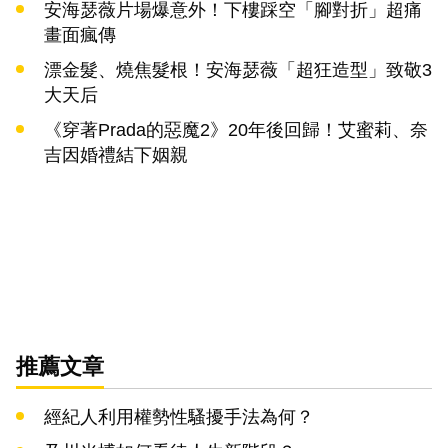
安海瑟薇片場爆意外！下樓踩空「腳對折」超痛
畫面瘋傳
漂金髮、燒焦髮根！安海瑟薇「超狂造型」致敬3
大天后
《穿著Prada的惡魔2》20年後回歸！艾蜜莉、奈
吉因婚禮結下姻親
推薦文章
經紀人利用權勢性騷擾手法為何？