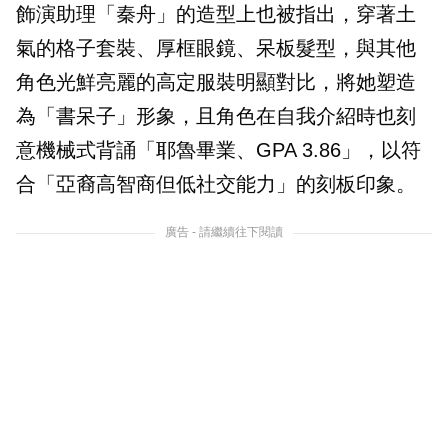
飾演助理「秦舟」的造型上也被指出，穿著土
氣的格子套裝、厚框眼鏡、呆板髮型，與其他
角色光鮮亮麗的高定服裝明顯對比，將她塑造
為「書呆子」形象，且角色在自我介紹時也刻
意機械式背誦「耶魯畢業、GPA 3.86」，以符
合「亞裔高智商但低社交能力」的刻板印象。
廣告 - 請繼續往下閱讀