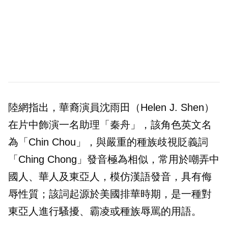
陸網指出，華裔演員沈雨田（Helen J. Shen）
在片中飾演一名助理「秦舟」，該角色英文名
為「Chin Chou」，與嚴重的種族歧視貶義詞
「Ching Chong」發音極為相似，常用於嘲弄中
國人、華人及東亞人，模仿漢語發音，具有侮
辱性質；該詞起源於美國排華時期，是一種對
東亞人進行騷擾、霸凌或種族辱罵的用語。