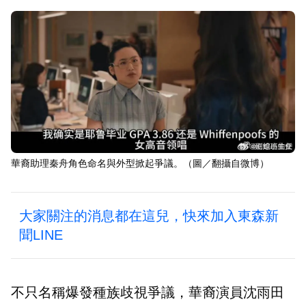
華裔助理秦舟角色命名與外型掀起爭議。（圖／翻攝自微博）
大家關注的消息都在這兒，快來加入東森新
聞LINE
不只名稱爆發種族歧視爭議，華裔演員沈雨田