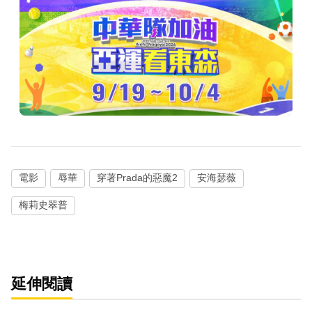
電影
辱華
穿著Prada的惡魔2
安海瑟薇
梅莉史翠普
延伸閱讀