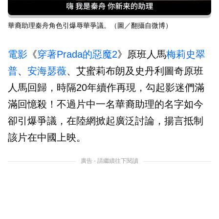
華裔助理秦舟角色引爆辱華爭議。（圖／翻攝自微博）
電影
《
穿著Prada的惡魔2
》原班人馬
梅莉史翠
普
、
安海瑟薇
、艾蜜莉布朗及史丹利圖奇原班
人馬回歸，時隔20年續作再現，勾起影迷們滿
滿回憶殺！不過片中一名華裔助理的名字如今
卻引爆爭議，在陸網掀起廣泛討論，揚言抵制
該片在中國上映。
廣告 - 請繼續往下閱讀