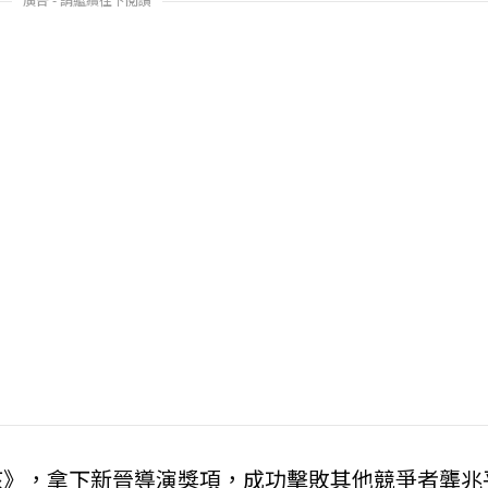
孩》，拿下新晉導演獎項，成功擊敗其他競爭者龔兆