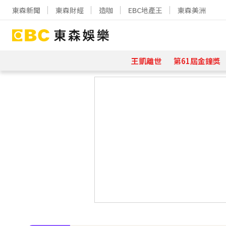
東森新聞
東森財經
造咖
EBC地產王
東森美洲
王凱離世
第61屆金鐘獎