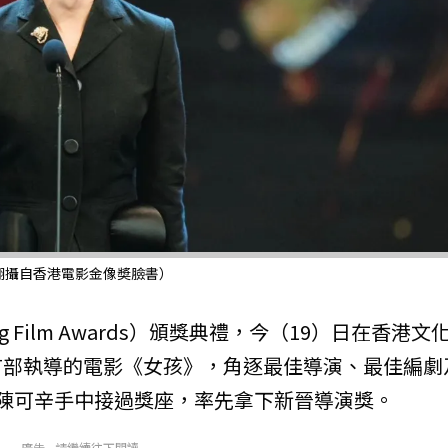
翻攝自香港電影金像奬臉書）
ng Film Awards）頒獎典禮，今（19）日在香港文
首部執導的電影《女孩》，角逐最佳導演、最佳編劇
陳可辛手中接過獎座，率先拿下新晉導演獎。
廣告 - 請繼續往下閱讀