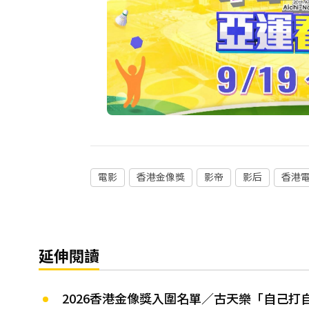
電影
香港金像獎
影帝
影后
香港
延伸閱讀
2026香港金像獎入圍名單／古天樂「自己打