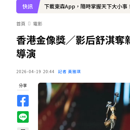
快訊
下載東森App，隨時掌握天下大小事
首頁
電影
香港金像獎／影后舒淇奪
導演
2026-04-19
20:44
記者 黃雅琪
分享