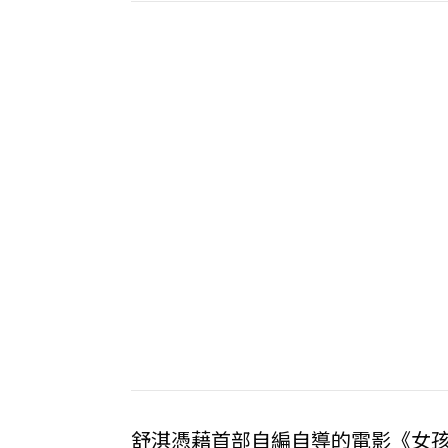
舒淇憑藉首部自編自導的電影《女