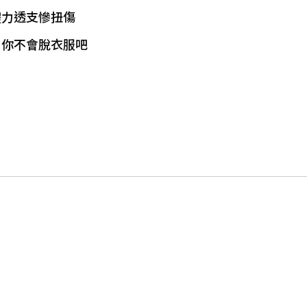
體力透支慘扭傷
：你不會脫衣服吧