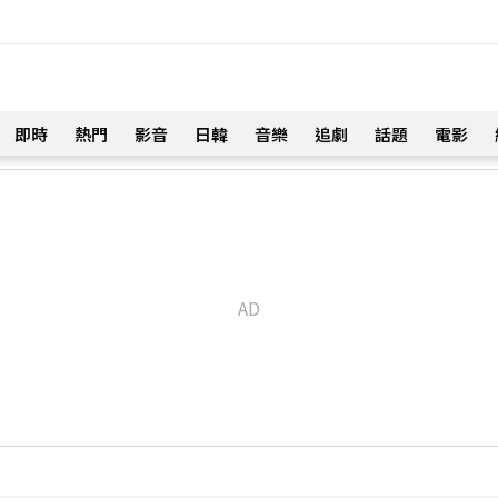
即時
熱門
影音
日韓
音樂
追劇
話題
電影