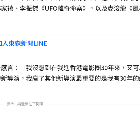
家禧、李振傑《UFO離奇命案》，以及麥浚龍《風
入東森新聞LINE
感言：「我沒想到在我進香港電影圈30年來，又可
新導演，我贏了其他新導演最重要的是我有30年的
​
廣告 - 請繼續往下閱讀