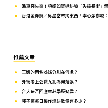
煞車突失靈！項婕如隧道斜坡「失控暴衝」
香港金像獎／男星當眾掏東西！李心潔嚇喊
推薦文章
王凱的兩名姊姊分別在何處？
外甥考上公職九孔為何落淚？
台大是否回應童芯學歷疑雲？
郭子豪每日製作燒餅數量有多少？