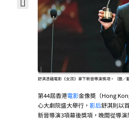
舒淇憑藉電影《女孩》拿下新晉導演獎項。（圖／
第44屆香港
電影
金像奬（Hong Ko
心大劇院盛大舉行，
影后
舒淇則以
新晉導演3項幕後獎項，晚間從導演