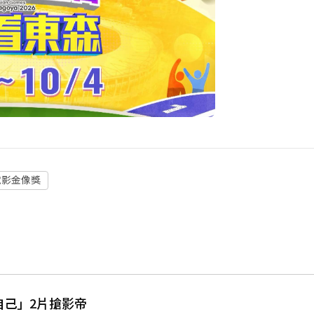
電影金像獎
自己」2片搶影帝