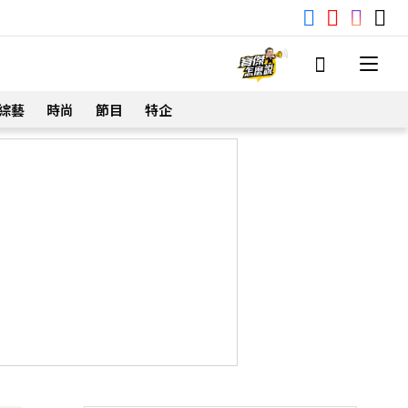
綜藝
時尚
節目
特企