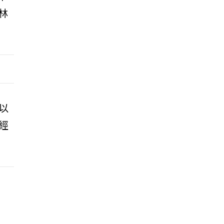
林
以
經