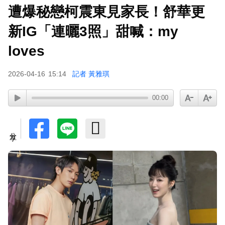
遭爆秘戀柯震東見家長！舒華更
新IG「連曬3照」甜喊：my
loves
2026-04-16
15:14
記者 黃雅琪
00:00
分享