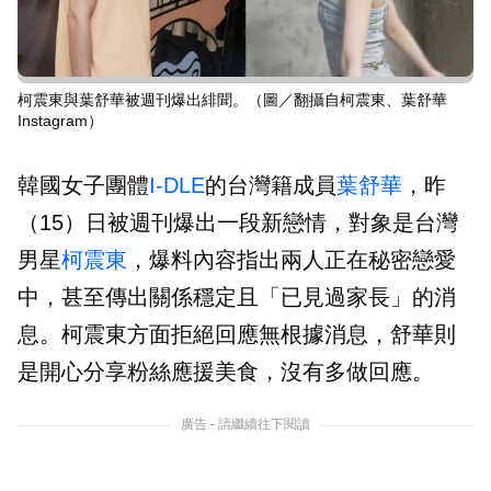
柯震東與葉舒華被週刊爆出緋聞。（圖／翻攝自柯震東、葉舒華
Instagram）
韓國女子團體
I-DLE
的台灣籍成員
葉舒華
，昨
（15）日被週刊爆出一段新戀情，對象是台灣
男星
柯震東
，爆料內容指出兩人正在秘密戀愛
中，甚至傳出關係穩定且「已見過家長」的消
息。柯震東方面拒絕回應無根據消息，舒華則
是開心分享粉絲應援美食，沒有多做回應。
廣告 - 請繼續往下閱讀