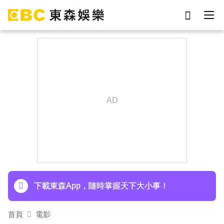
劉真
影片
于朦朧
女優
網紅
ian
7-eleven
謝侑芯
下載東森App，隨時掌握天下大小事！
首頁
電影