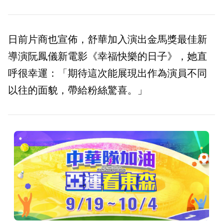
日前片商也宣佈，舒華加入演出金馬獎最佳新
導演阮鳳儀新電影《幸福快樂的日子》，她直
呼很幸運：「期待這次能展現出作為演員不同
以往的面貌，帶給粉絲驚喜。」