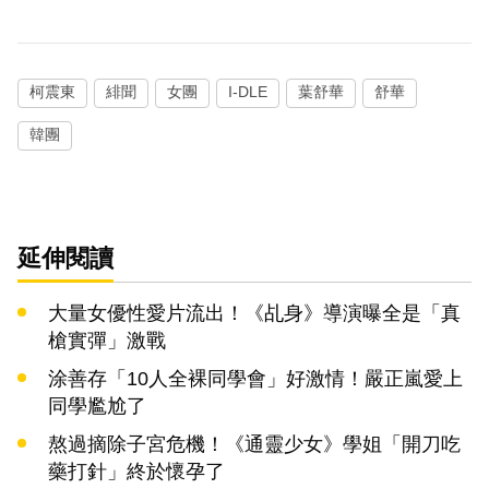
柯震東
緋聞
女團
I-DLE
葉舒華
舒華
韓團
延伸閱讀
大量女優性愛片流出！《乩身》導演曝全是「真
槍實彈」激戰
涂善存「10人全裸同學會」好激情！嚴正嵐愛上
同學尷尬了
熬過摘除子宮危機！《通靈少女》學姐「開刀吃
藥打針」終於懷孕了