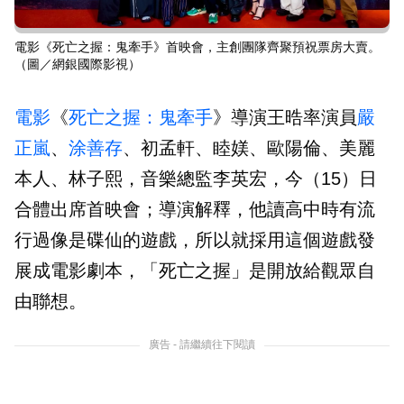
電影《死亡之握：鬼牽手》首映會，主創團隊齊聚預祝票房大賣。
（圖／網銀國際影視）
電影
《
死亡之握：鬼牽手
》導演王晧率演員
嚴
正嵐
、
涂善存
、初孟軒、睦媄、歐陽倫、美麗
本人、林子熙，音樂總監李英宏，今（15）日
合體出席首映會；導演解釋，他讀高中時有流
行過像是碟仙的遊戲，所以就採用這個遊戲發
展成電影劇本，「死亡之握」是開放給觀眾自
由聯想。
廣告 - 請繼續往下閱讀