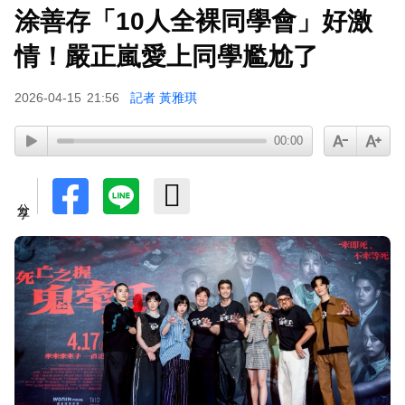
涂善存「10人全裸同學會」好激
情！嚴正嵐愛上同學尷尬了
2026-04-15
21:56
記者 黃雅琪
00:00
分享