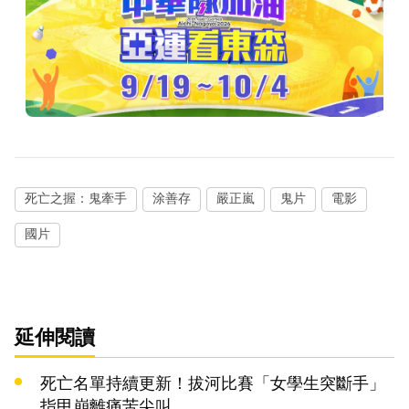
死亡之握：鬼牽手
涂善存
嚴正嵐
鬼片
電影
國片
延伸閱讀
死亡名單持續更新！拔河比賽「女學生突斷手」
指甲崩離痛苦尖叫