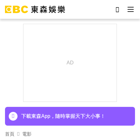
劉真
影片
于朦朧
ian
7-eleven
網紅
女優
謝侑芯
下載東森App，隨時掌握天下大小事！
孫淑媚首登JJA音樂節！被范曉萱1句話打動 放話
秀超狂腹肌
下載東森App，隨時掌握天下大小事！
孫淑媚首登JJA音樂節！被范曉萱1句話打動 放話
首頁
電影
秀超狂腹肌