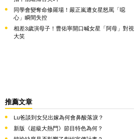
同學會變奪命修羅場！嚴正嵐遭女星怒罵「噁
心」瞬間失控
相差3歲演母子！曹佑寧開口喊女星「阿母」對視
大笑
推薦文章
Lu爸談到女兒出嫁為何會鼻酸落淚？
新版《超級大熱門》節目特色為何？