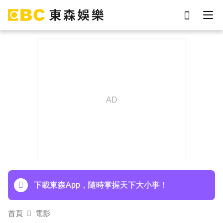
劉真
影片
7-eleven
女優
網紅
ian
于朦朧
謝侑芯
下載東森App，隨時掌握天下大小事！
首頁
電影