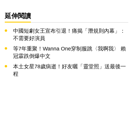
延伸閱讀
中國短劇女王宣布引退！痛揭「潛規則內幕」：
不需要好演員
等7年重聚！Wanna One穿制服跳〈我啊我〉 賴
冠霖跌倒爆中文
本土女星78歲病逝！好友曬「靈堂照」送最後一
程