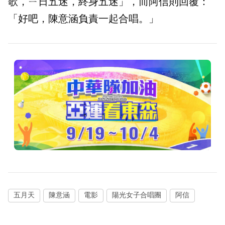
歌，ㄧ日五迷，終身五迷」，而阿信則回覆：
「好吧，陳意涵負責一起合唱。」
五月天
陳意涵
電影
陽光女子合唱團
阿信