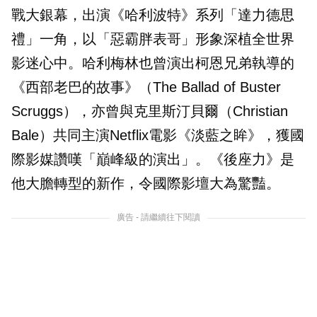
戰大銀幕，出演《哈利波特》系列「達力德思
禮」一角，以「惡霸胖表哥」形象深植全世界
影迷心中。哈利梅林也曾演出柯恩兄弟執導的
《西部老巴的故事》（The Ballad of Buster
Scruggs），亦曾與克里斯汀貝爾（Christian
Bale）共同主演Netflix電影《淡藍之眸》，獲國
際影媒讚嘆「巔峰級的演出」。《後座力》是
他大膽轉型的新作，令國際影壇大為驚豔。
廣告 - 請繼續往下閱讀