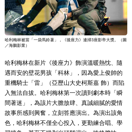
哈利梅林被當「一袋馬鈴薯」，《後座力》連掃3座影帝大獎。（圖
／海鵬影業）
哈利梅林在新片《後座力》飾演溫暖熱忱、隨
遇而安的壁花男孩「科林」，因為愛上俊帥的
重機騎士「雷」（亞歷山大史柯斯嘉 飾）而陷
入無法自拔。哈利梅林第一次讀到劇本時「瞬
間著迷」，為該片大膽放肆、真誠細膩的愛情
故事所感到興奮，立刻答應演出。為演出該角
色，哈利梅林不僅全心投入，更勤練合唱、學