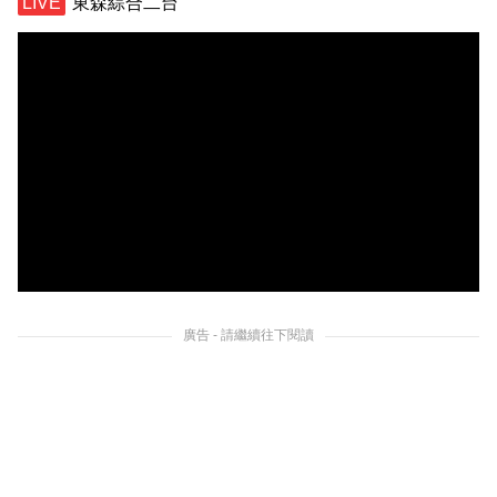
東森綜合二台
廣告 - 請繼續往下閱讀