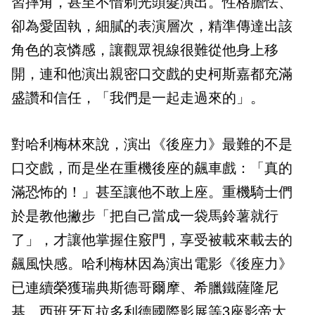
習摔角，甚至不惜剃光頭髮演出。性格膽怯、
卻為愛固執，細膩的表演層次，精準傳達出該
角色的哀憐感，讓觀眾視線很難從他身上移
開，連和他演出親密口交戲的史柯斯嘉都充滿
盛讚和信任，「我們是一起走過來的」。
對哈利梅林來說，演出《後座力》最難的不是
口交戲，而是坐在重機後座的飆車戲：「真的
滿恐怖的！」甚至讓他不敢上座。重機騎士們
於是教他撇步「把自己當成一袋馬鈴薯就行
了」，才讓他掌握住竅門，享受被載來載去的
飆風快感。哈利梅林因為演出電影《後座力》
已連續榮獲瑞典斯德哥爾摩、希臘鐵薩隆尼
基、西班牙瓦拉多利德國際影展等3座影帝大