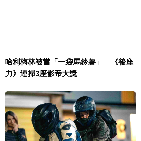
哈利梅林被當「一袋馬鈴薯」 《後座
力》連掃3座影帝大獎