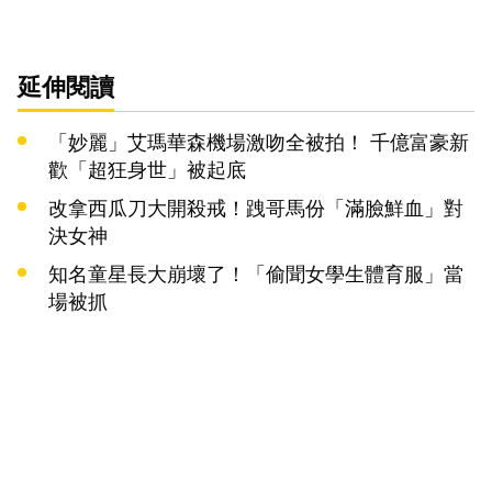
延伸閱讀
「妙麗」艾瑪華森機場激吻全被拍！ 千億富豪新
歡「超狂身世」被起底
改拿西瓜刀大開殺戒！跩哥馬份「滿臉鮮血」對
決女神
知名童星長大崩壞了！「偷聞女學生體育服」當
場被抓