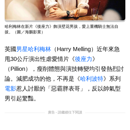
哈利梅林在新片《後座力》飾演壁花男孩，愛上重機騎士無法自
拔。（圖／海鵬影業）
英國
男星
哈利梅林
（Harry Melling）近年來急
甩30公斤演出性虐愛情片《
後座力
》
（Pillion），瘦削體態與演技轉變均引發熱烈討
論。減肥成功的他，不再是《
哈利波特
》系列
電影
惹人討厭的「惡霸胖表哥」，反以帥氣型
男引起驚豔。
廣告 - 請繼續往下閱讀