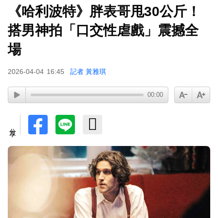
《哈利波特》胖表哥甩30公斤！
小24歲女友背景遭起底！姜厚任12點聲明「駁小
三傳聞」：你在講三小？
搭男神拍「口交性虐戲」震撼全
場
2026-04-04
16:45
記者 黃雅琪
00:00
分享