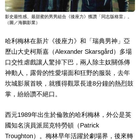
影史最性感、最甜蜜的男男組合《後座力》獲讚「同志版格雷」。
（圖／海鵬影業）
哈利梅林在新片《後座力》和「瑞典男神」亞
歷山大史柯斯嘉（Alexander Skarsgård）多場
口交性虐戲讓人驚掉下巴，兩人除主奴關係傳
神動人，露骨的性愛場面和狂野的服裝，去年
坎城影展首映，就獲得觀眾長達8分鐘的熱烈鼓
掌，紛紛讚不絕口。
西元1989年出生於倫敦的哈利梅林，外公是英
國知名演員派屈克特勞頓（Patrick
Troughton）。梅林早年活躍於劇場界，後來轉