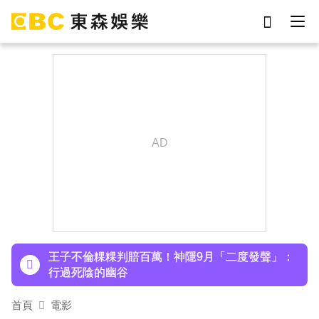
劉真
影片
7-eleven
女優
ian
網紅
謝侑芯
于朦朧
下載東森App，隨時掌握天下大小事！
小24歲女友背景遭起底！姜厚任12點聲明「駁小
三傳聞」：你在講三小？
王子不倫粿粿判賠百萬！神隱9月「二度發聲」：
行過死陰的幽谷
首頁
電影
下載東森App，隨時掌握天下大小事！