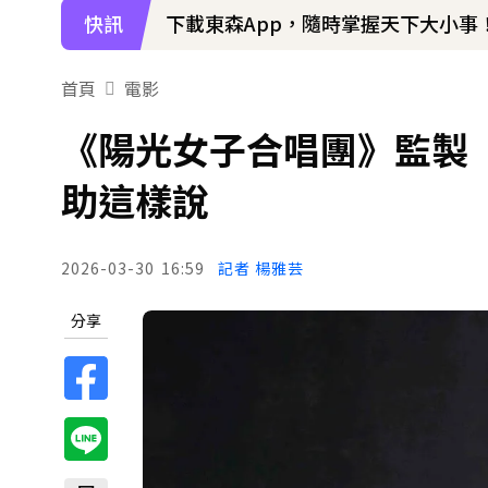
快訊
下載東森App，隨時掌握天下大小事
孫淑媚首登JJA音樂節！被范曉萱1句
首頁
電影
《陽光女子合唱團》監製「
助這樣說
2026-03-30
16:59
記者 楊雅芸
分享