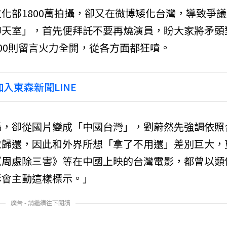
化部1800萬拍攝，卻又在微博矮化台灣，導致爭議
聊天室」，首先便拜託不要再燒演員，盼大家將矛頭
00則留言火力全開，從各方面都狂噴。
入東森新聞LINE
攝，卻從國片變成「中國台灣」，劉蔚然先強調依照
數歸還，因此和外界所想「拿了不用還」差別巨大，
《周處除三害》等在中國上映的台灣電影，都曾以類
影會主動這樣標示。」
廣告 - 請繼續往下閱讀