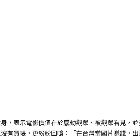
本身，表示電影價值在於感動觀眾、被觀眾看見，並
並沒有買帳，更紛紛回嗆：「在台灣當國片賺錢，出