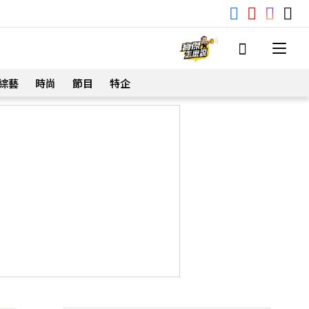
綜藝
時尚
節目
特企