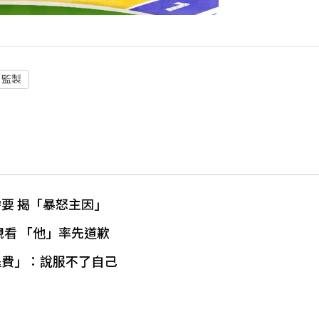
監製
要 揭「暴怒主因」
觀看 「他」率先道歉
退費」：說服不了自己