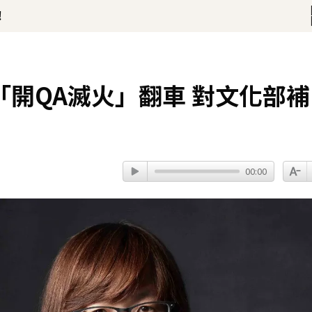
！
話打動 放話秀超狂腹肌
開QA滅火」翻車 對文化部補
00:00