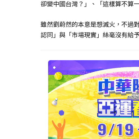
卻變中國台灣？」、「這樣算不算
雖然劉蔚然的本意是想滅火，不過
認同」與「市場現實」絲毫沒有給