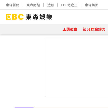
東森新聞
東森財經
造咖
EBC地產王
東森美洲
王凱離世
第61屆金鐘獎
下載東森App，隨時掌握天下大小事
孫淑媚首登JJA音樂節！被范曉萱1句