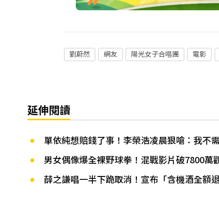
劉蔚然
網友
陽光女子合唱團
電影
延伸閱讀
單依純想賠錢了事！李榮浩凌晨狠嗆：我不需
男女偶像爆全裸野球拳！混戰影片破7800萬
薛之謙唱一半下跪取消！宣布「含機酒全額