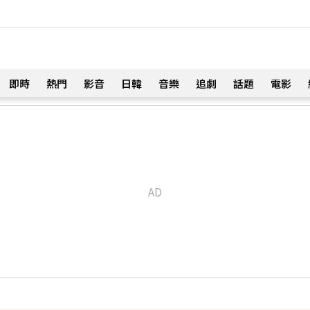
即時
熱門
影音
日韓
音樂
追劇
話題
電影
！
話打動 放話秀超狂腹肌