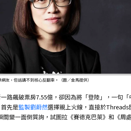
擊網友，但話講不到核心反翻車。（圖／金馬提供）
一路飆破票房7.55億，卻因為將「登陸」，一句「
，首先是
監製
劉蔚然
選擇親上火線，直接於Threads
瞬間變一面倒質詢，試圖拉《賽德克巴萊》和《周