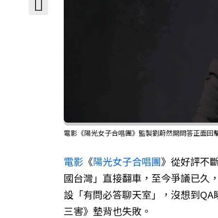
電影《陽光女子合唱團》監製劉蔚然開問答正面回
電影
《
陽光女子合唱團
》從好評不斷
國台灣」直接翻車，至今爭議已久
設「有問必答聊天室」，沒想到QA
三害》墊背也失敗。