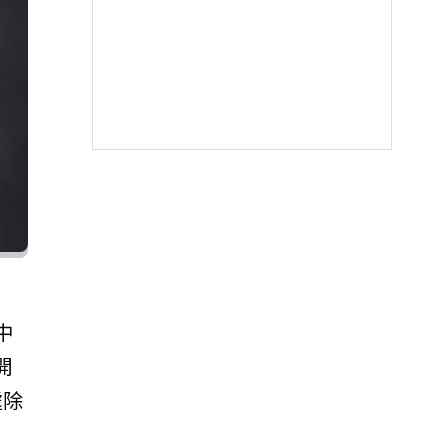
中
開
處除