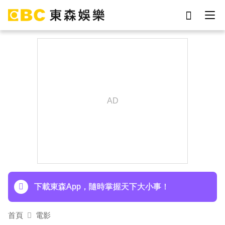
劉真
影片
7-eleven
網紅
女優
ian
于朦朧
謝侑芯
下載東森App，隨時掌握天下大小事！
首頁
電影