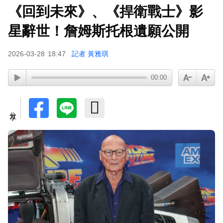
《回到未來》、《捍衛戰士》影
星辭世！詹姆斯托根遺願公開
2026-03-28
18:47
記者 黃雅琪
00:00
分享