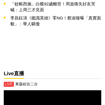
「蚊帳西施」白蝶92歲離世！周遊痛失好友哭
喊：上周三才見面
李昌鈺演《鑑識英雄》零NG！蔡淑臻曝「真實面
貌」：華人驕傲
Live直播
東森綜合二台