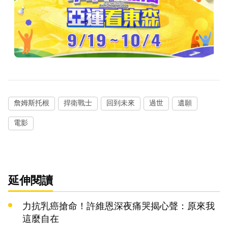
詹姆斯托根
捍衛戰士
回到未來
過世
遺願
電影
延伸閱讀
力抗乳癌搶命！許維恩深夜痛哭揭心聲：原來我
這麼自在