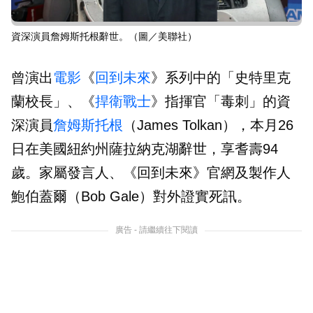
資深演員詹姆斯托根辭世。（圖／美聯社）
曾演出
電影
《
回到未來
》系列中的「史特里克
蘭校長」、《
捍衛戰士
》指揮官「毒刺」的資
深演員
詹姆斯托根
（James Tolkan），本月26
日在美國紐約州薩拉納克湖辭世，享耆壽94
歲。家屬發言人、《回到未來》官網及製作人
鮑伯蓋爾（Bob Gale）對外證實死訊。
廣告 - 請繼續往下閱讀