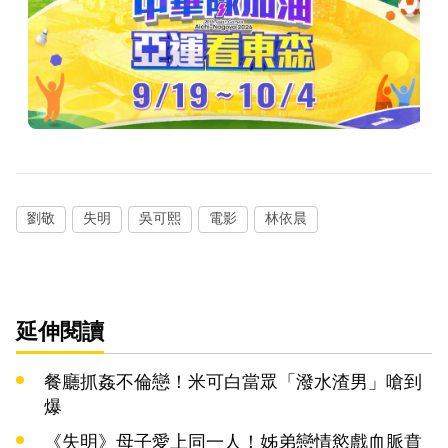
劉敬
失明
吳可熙
電影
林依晨
延伸閱讀
餐廳抓姦不倫戀！米可白當眾「潑水渣男」嗆到
爆
《失明》母子愛上同一人！姊弟戀情慾戲血脈賁