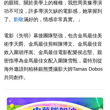
的眼睛。關於美學上的種種，我想周美豫導演
功不可沒，許多導演欠缺的電影感，她掌握到
了。
劉敬
滿好的，情感非常真實。」
電影《失明》幕後團隊堅強，包含金馬最佳美
術李天爵、金馬最佳剪輯陳博文、金馬最佳音
效入圍胡序嵩、金馬最佳電影配樂侯志堅、親
密指導為金馬最佳女配入圍陳雪甄，還特別從
海外邀請到柏林銀熊獎攝影大師Tamas Dobos
共同創作。