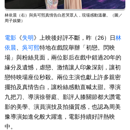
林依晨（右）與吳可熙真情告白惹哭眾人，現場感動溫馨。（圖／
周子娛樂）
電影
《
失明
》上映後好評不斷，昨（26）日
林
依晨
、
吳可熙
特地在戲院舉辦「初戀。閃映
場」與粉絲見面，兩位影后在戲中錯過20年的
緣分及遺憾，虐戀、激情讓人印象深刻，讓初
戀特映場座位秒殺。兩位主演也獻上許多親密
擺拍及真情告白，讓粉絲感動直喊太甜。導演
九把刀、導演徐譽庭、影評人膝關節都大讚電
影的美學、演員演技及拍攝質感，也認為周美
豫導演如進化般大躍進，電影持續好評熱映
中。