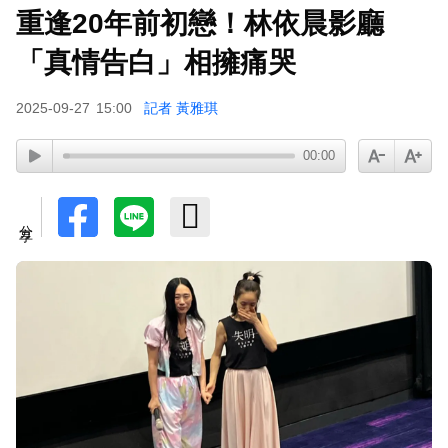
重逢20年前初戀！林依晨影廳
小24歲女友背景遭起底！姜厚任12點聲明「駁小
三傳聞」：你在講三小？
「真情告白」相擁痛哭
2025-09-27
15:00
記者 黃雅琪
00:00
分享