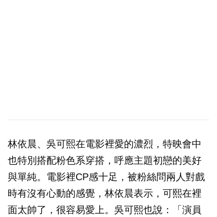
林依晨、吳可熙在電影裡愛的濃烈，特映會中
也特別搭配粉色系穿搭，呼應主題初戀的美好
與單純。電影裡CP感十足，被粉絲問兩人對戲
時有沒有心動的感覺，林依晨表示，可熙在裡
面太帥了，很容易愛上。吳可熙也說：「演員