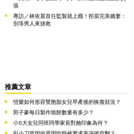
張
專訪／林依晨首任監製就上癮！拒當完美嬌妻：
別等男人來拯救
推薦文章
愷樂如何形容雙胞胎女兒早產後的恢復狀況？
郭子豪每日製作燒餅數量有多少？
小S大女兒同班同學家長對她印象為何？
彭小刀曾因何原因臨時被要求表演後空翻？