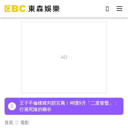
劉真
影片
7-eleven
女優
ian
網紅
謝侑芯
于朦朧
下載東森App，隨時掌握天下大小事！
小24歲女友背景遭起底！姜厚任12點聲明「駁小
三傳聞」：你在講三小？
王子不倫粿粿判賠百萬！神隱9月「二度發聲」：
行過死陰的幽谷
首頁
電影
下載東森App，隨時掌握天下大小事！