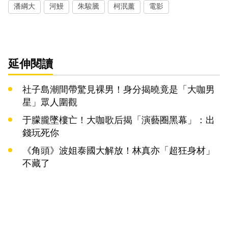
潘綱大
河鰻
朱駿騰
柯泯薰
電影
延伸閱讀
社子島潮間帶驚見裸男！身分揭曉竟是「大咖男
星」眾人圍觀
于朦朧墜樓亡！大咖歌后揭「演藝圈黑幕」：出
錢玩死你
《角頭》波姐泰國大解放！林真亦「超狂身材」
不藏了