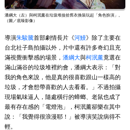
潘綱大（左）與柯泯薰在垃圾堆撿拾舊衣換裝玩起「角色扮演」。
（圖／底噪影像）
導演
朱駿騰
首部劇情長片《
河鰻
》除了主要在
台北社子島拍攝以外，片中還有許多奇幻且充
滿視覺衝擊感的場景，
潘綱大
與
柯泯薰
竟選在
滿山滿谷的垃圾堆裡約會，潘綱大表示：「對
我的角色來說，他是真的很喜歡跟山一樣高的
垃圾，才會想帶喜歡的人去看看。」不過拍攝
現場氣味逼人，隨處橫行的蟑螂、老鼠也成了
最有存在感的「電燈泡」，柯泯薰卻樂在其中
說：「我覺得很浪漫耶！」被導演笑說病得不
輕。