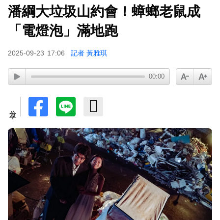
潘綱大垃圾山約會！蟑螂老鼠成
「電燈泡」滿地跑
2025-09-23
17:06
記者 黃雅琪
00:00
分享