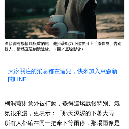
潘親御有場情緒很重的戲，他搭著動力小船在河上「撒骨灰」告別
親人，情感直逼崩潰邊緣。（圖／底噪影像）
大家關注的消息都在這兒，快來加入東森新
聞LINE
柯泯薰則意外被打動，覺得這場戲很特別、氣
氛很浪漫，更表示：「那天濕濕的下著大雨，
所有人都縮在同一把傘下等雨停，那場雨像是