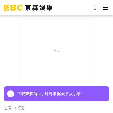
劉真
影片
于朦朧
ian
7-eleven
網紅
下載東森App，隨時掌握天下大小事！
女優
謝侑芯
羅美玲連生三胎！自爆與尪「2年沒接吻」白家綺
急拱放閃
ENHYPEN西村力站姐輕生亡！生前淚喊「本想再
活久點」粉絲怒轟：別再差別對待
下載東森App，隨時掌握天下大小事！
羅美玲連生三胎！自爆與尪「2年沒接吻」白家綺
首頁
電影
急拱放閃