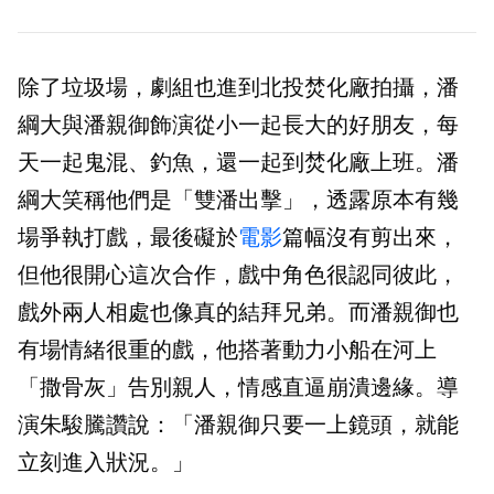
除了垃圾場，劇組也進到北投焚化廠拍攝，潘
綱大與潘親御飾演從小一起長大的好朋友，每
天一起鬼混、釣魚，還一起到焚化廠上班。潘
綱大笑稱他們是「雙潘出擊」，透露原本有幾
場爭執打戲，最後礙於
電影
篇幅沒有剪出來，
但他很開心這次合作，戲中角色很認同彼此，
戲外兩人相處也像真的結拜兄弟。而潘親御也
有場情緒很重的戲，他搭著動力小船在河上
「撒骨灰」告別親人，情感直逼崩潰邊緣。導
演朱駿騰讚說：「潘親御只要一上鏡頭，就能
立刻進入狀況。」