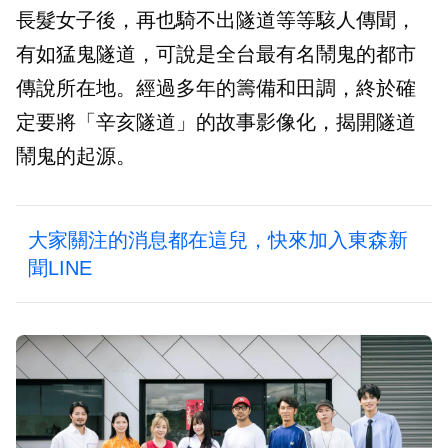
長髮女子後，再也騎不出隧道等等駭人傳聞，
有如猛鬼隧道，可說是全台最有名鬧鬼的都市
傳說所在地。經過多年的籌備和田調，終於確
定要將「辛亥隧道」的故事影像化，揭開隧道
鬧鬼的起源。
大家關注的消息都在這兒，快來加入東森新
聞LINE