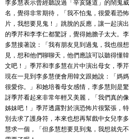
李多慧表示曾經聽說過「辛亥隧道」的鬧鬼威
名，覺得非常期待，「我不怕鬼，很愛看恐怖
片，我想要見鬼！」跳脫的反應，讓一起演出
的季芹和李李仁都驚訝，覺得她膽子太大。李
多慧接著說：「我有朋友見到過鬼，我也很想
見，想和他們聊聊天，他們應該可以聽得懂韓
文吧！」季芹和李多慧在片中演出母女，季芹
現在一見到李多慧便會用韓文跟她說：「媽媽
很愛你。」和她培養母女感情，李多慧則是驚
訝季芹看起來非常年輕又美麗，「我們真的像
姊妹吧！」季芹透露對於演恐怖片很緊張，特
別去求了護身符，本來也想再幫戲中女兒李多
慧求一個，「但多慧想要見到鬼，我想就先不