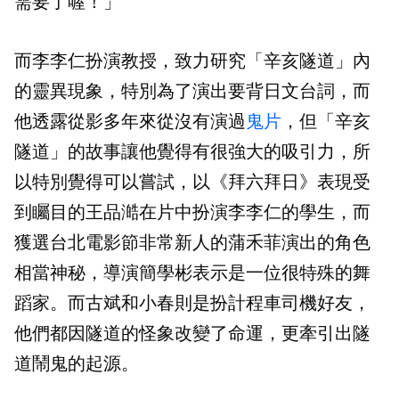
需要了喔！」
而李李仁扮演教授，致力研究「辛亥隧道」內
的靈異現象，特別為了演出要背日文台詞，而
他透露從影多年來從沒有演過
鬼片
，但「辛亥
隧道」的故事讓他覺得有很強大的吸引力，所
以特別覺得可以嘗試，以《拜六拜日》表現受
到矚目的王品澔在片中扮演李李仁的學生，而
獲選台北電影節非常新人的蒲禾菲演出的角色
相當神秘，導演簡學彬表示是一位很特殊的舞
蹈家。而古斌和小春則是扮計程車司機好友，
他們都因隧道的怪象改變了命運，更牽引出隧
道鬧鬼的起源。