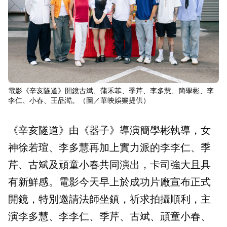
電影《辛亥隧道》開鏡古斌、蒲禾菲、季芹、李多慧、簡學彬、李
李仁、小春、王品澔。（圖／華映娛樂提供）
《辛亥隧道》由《器子》導演簡學彬執導，女
神徐若瑄、李多慧再加上實力派的李李仁、季
芹、古斌及頑童小春共同演出，卡司強大且具
有新鮮感。電影今天早上於成功片廠宣布正式
開鏡，特別邀請法師坐鎮，祈求拍攝順利，主
演李多慧、李李仁、季芹、古斌、頑童小春、