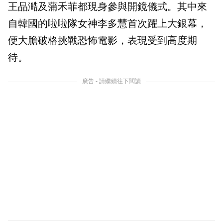
王品澔及蒲禾菲都現身參與開鏡儀式。其中來
自韓國的啦啦隊女神李多慧首次躍上大銀幕，
便大膽破格挑戰恐怖電影，表現受到高度期
待。
廣告 - 請繼續往下閱讀