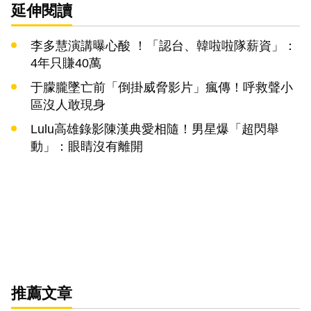
延伸閱讀
李多慧演講曝心酸 ！「認台、韓啦啦隊薪資」：
4年只賺40萬
于朦朧墜亡前「倒掛威脅影片」瘋傳！呼救聲小
區沒人敢現身
Lulu高雄錄影陳漢典愛相隨！男星爆「超閃舉
動」：眼睛沒有離開
推薦文章