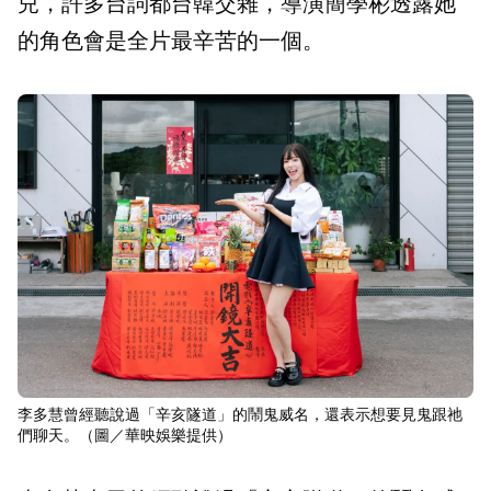
兒，許多台詞都台韓交雜，導演簡學彬透露她
的角色會是全片最辛苦的一個。
李多慧曾經聽說過「辛亥隧道」的鬧鬼威名，還表示想要見鬼跟祂
們聊天。（圖／華映娛樂提供）