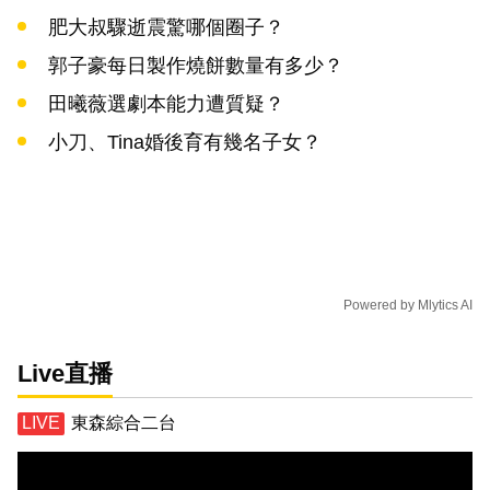
肥大叔驟逝震驚哪個圈子？
郭子豪每日製作燒餅數量有多少？
田曦薇選劇本能力遭質疑？
小刀、Tina婚後育有幾名子女？
Powered by
Mlytics AI
Live直播
東森綜合二台