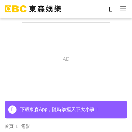
劉真
影片
7-eleven
女優
網紅
ian
謝侑芯
于朦朧
下載東森App，隨時掌握天下大小事！
首頁
電影