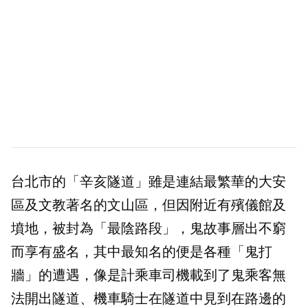
台北市的「辛亥隧道」雖是連結最繁華的大安
區及文教著名的文山區，但因附近有殯儀館及
墳地，被封為「最陰路段」，鬼故事層出不窮
而享有盛名，其中最知名的便是各種「鬼打
牆」的遭遇，像是計乘車司機載到了鬼乘客無
法開出隧道、機車騎士在隧道中見到在路邊的