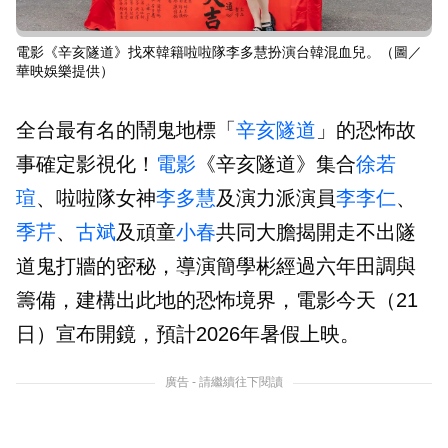
電影《辛亥隧道》找來韓籍啦啦隊李多慧扮演台韓混血兒。（圖／
華映娛樂提供）
全台最有名的鬧鬼地標「
辛亥隧道
」的恐怖故
事確定影視化！
電影
《辛亥隧道》集合
徐若
瑄
、啦啦隊女神
李多慧
及演力派演員
李李仁
、
季芹
、
古斌
及頑童
小春
共同大膽揭開走不出隧
道鬼打牆的密秘，導演簡學彬經過六年田調與
籌備，建構出此地的恐怖境界，電影今天（21
日）宣布開鏡，預計2026年暑假上映。
廣告 - 請繼續往下閱讀