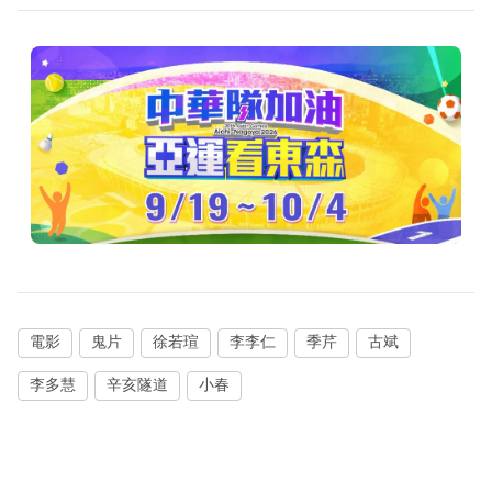
電影
鬼片
徐若瑄
李李仁
季芹
古斌
李多慧
辛亥隧道
小春