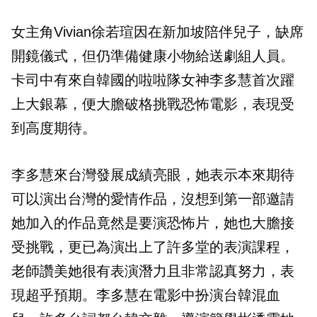
女主角V
ivian徐若瑄因在新加坡陪伴兒子，缺席
開鏡儀式，
但仍準備健康小物給送劇組人員。
卡司中有來自韓國的啦啦隊女神李多慧首次躍
上大銀幕，
便大膽破格挑戰恐怖電影，表現受
到高度期待。
李多慧來台灣發展成績亮眼，她表示本來期待
可以演出台灣的愛情作品，沒想到第一部邀請
她加入的作品竟然是要演恐怖片，她也大膽接
受挑戰，更已為演出上了許多堂的表演課程，
老師讚美她很有表演潛力且非常認真努力，表
現超乎預期。李多慧在電影中扮演台韓混血