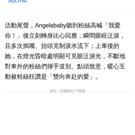
活動尾聲，Angelababy聽到粉絲高喊「我愛
你！」後立刻轉身比心回應，瞬間眼眶泛淚，
且多次抿嘴、抬頭克制淚水流下；上車後的
她，在燈光昏暗處明顯可見眼泛淚光，不斷地
對車外的粉絲們揮手道別、點頭致意，暖心互
動被粉絲狂讚是「雙向奔赴的愛」。
廣告 - 請繼續往下閱讀