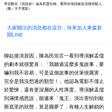
李冠毅在《泥娃娃》淪為邪靈玩物，重摔在地頭破血流慘狀駭人。
（圖／天予電影）
大家關注的消息都在這兒，快來加入東森新
聞LINE
聊起接演原因，陳為民坦言一看到導演解孟儒
的劇本就很驚喜：「我聽過這麼多鬼故事，要
嚇到我不容易，可是這個故事的伏筆很厲害，
完全是我沒想過的類型！」他認為電影不僅止
於驚悚，還有更深層的人性厚度。導演解孟儒
則滿懷感恩說，能邀來「鬼王」演出害怕到歇
斯底里的狀態，算是圓夢了，有種人生解鎖的