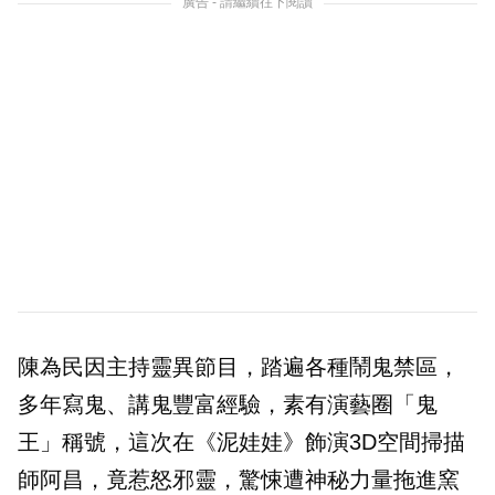
廣告 - 請繼續往下閱讀
陳為民因主持靈異節目，踏遍各種鬧鬼禁區，
多年寫鬼、講鬼豐富經驗，素有演藝圈「鬼
王」稱號，這次在《泥娃娃》飾演3D空間掃描
師阿昌，竟惹怒邪靈，驚悚遭神秘力量拖進窯