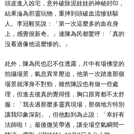
頭皮進入凶宅，意外破除泥娃娃的神秘封印，
結果淪為邪靈玩物，重摔到頭破血流慘狀駭
人。李冠毅笑說：「第一次這麼多的血在身
上，感覺很新奇。」連陳為民都驚呼：「真的
沒看過像他這麼慘的。」
此外，陳為民也忍不住透露，片中有場佛堂的
拍攝場景，氣息異常壓迫，他第一次踏進那個
場景就渾身不對勁，雖然陳設也有做一些處
理，但進去後真的覺得怪，胸口跟胃都不太舒
服：「我去過那麼多靈異現場，那個地方特別
讓我印象深刻」，但他點到為止說：「幸好有
法師啦！」最後微笑帶過，讓全場空氣瞬間一