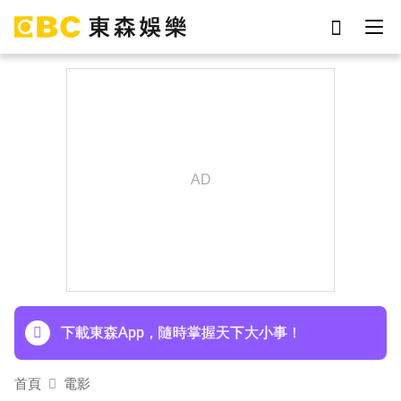
劉真
影片
7-eleven
女優
ian
網紅
謝侑芯
于朦朧
下載東森App，隨時掌握天下大小事！
首頁
電影