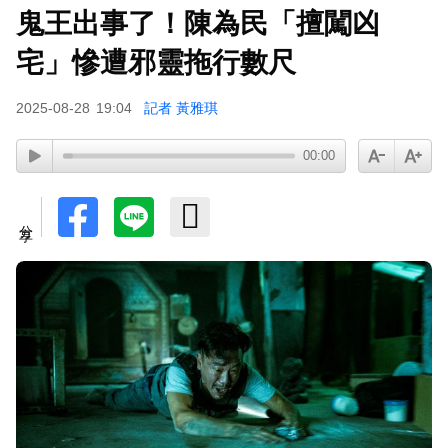
鬼王出事了！陳為民「擅闖凶
宅」慘遭邪靈拖行數尺
2025-08-28
19:04
記者 黃雅琪
00:00
分享