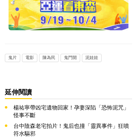
鬼片
電影
陳為民
鬼門開
泥娃娃
延伸閱讀
楊祐寧帶凶宅遺物回家！孕妻深陷「恐怖泥咒」
怪事不斷
台中陰森老宅拍片！鬼后也撞「靈異事件」狂噴
符水驅邪