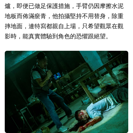
爐，即便已做足保護措施，手臂仍因摩擦水泥
地板而佈滿瘀青，他拍攝堅持不用替身，除重
摔地面，連特寫都親自上場，只希望觀眾在觀
影時，能真實體驗到角色的恐懼跟絕望。