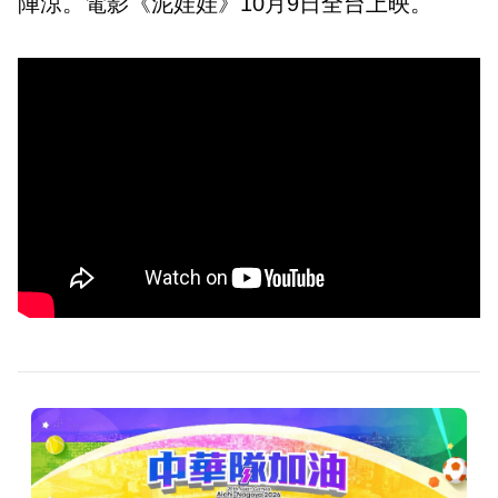
陣涼。電影《泥娃娃》10月9日全台上映。