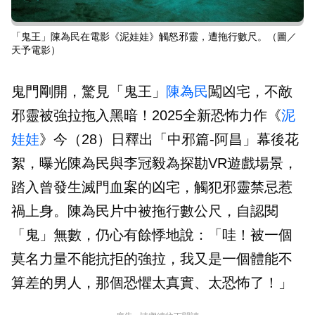
「鬼王」陳為民在電影《泥娃娃》觸怒邪靈，遭拖行數尺。（圖／
天予電影）
鬼門剛開，驚見「鬼王」
陳為民
闖凶宅，不敵
邪靈被強拉拖入黑暗！2025全新恐怖力作《
泥
娃娃
》今（28）日釋出「中邪篇-阿昌」幕後花
絮，曝光陳為民與李冠毅為探勘VR遊戲場景，
踏入曾發生滅門血案的凶宅，觸犯邪靈禁忌惹
禍上身。陳為民片中被拖行數公尺，自認閱
「鬼」無數，仍心有餘悸地說：「哇！被一個
莫名力量不能抗拒的強拉，我又是一個體能不
算差的男人，那個恐懼太真實、太恐怖了！」