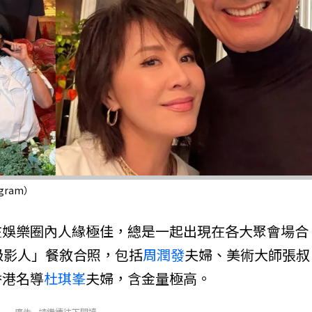
ram）
在娛樂圈內人緣極佳，總是一起出現在各大聚會場合
級影人」餐敘合照，包括
周潤發
夫婦、美術大師張叔
香港名導
杜琪峯
夫婦，含金量極高。
廣告 - 請繼續往下閱讀