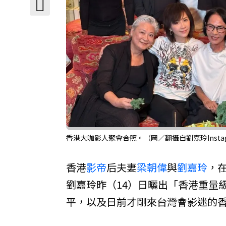
香港大咖影人聚會合照。（圖／翻攝自劉嘉玲Instag
香港
影帝
后夫妻
梁朝偉
與
劉嘉玲
，
劉嘉玲昨（14）日曬出「香港重量
平，以及日前才剛來台灣會影迷的