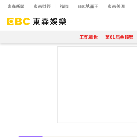
東森新聞
東森財經
造咖
EBC地產王
東森美洲
王凱離世
第61屆金鐘獎
下載東森App，隨時掌握天下大小事
《大熱門》收攤1年！吳宗憲率Lul