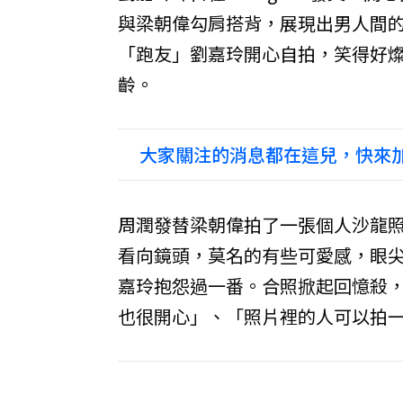
與梁朝偉勾肩搭背，展現出男人間的
「跑友」劉嘉玲開心自拍，笑得好
齡。
大家關注的消息都在這兒，快來加
周潤發替梁朝偉拍了一張個人沙龍照
看向鏡頭，莫名的有些可愛感，眼
嘉玲抱怨過一番。合照掀起回憶殺
也很開心」、「照片裡的人可以拍