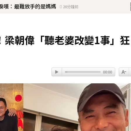
忍淚嘆：最難放手的是媽媽
28分鐘前
驚人畫面」感動喊：真不是蓋的
！
！梁朝偉「聽老婆改變1事」狂
u、陳漢典再合體：我們還是回來了
18分鐘前
00:00