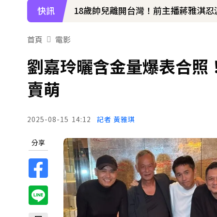
快訊
18歲帥兒離開台灣！前主播蔣雅淇
15年摯愛離世！唐綺陽頭七驚見「
首頁
電影
下載東森App，隨時掌握天下大小事
劉嘉玲曬含金量爆表合照
《大熱門》收攤1年！吳宗憲率Lul
賣萌
2025-08-15
14:12
記者 黃雅琪
分享