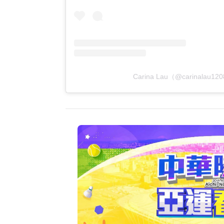
Carina Lau（@carinala