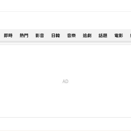
即時
熱門
影音
日韓
音樂
追劇
話題
電影
！
u、陳漢典再合體：我們還是回來了
18分鐘前