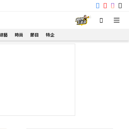
綜藝
時尚
節目
特企