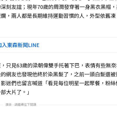
深刻友誼；現年70歲的周潤發穿著一身黑衣黑帽，
燦爛，兩人都是長期維持運動習慣的人，外型依舊凍
入東森新聞LINE
，只見63歲的梁朝偉雙手托著下巴，表情有些無奈
尖的網友也發現他終於染黑髮了，之前一頭白髮還被
，影迷們也留言喊道「看見每位明星一起聚餐，粉絲
一部大片了。」
廣告 - 請繼續往下閱讀