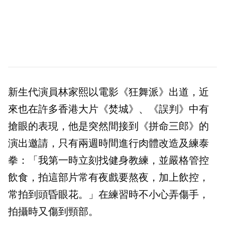
新生代演員林家熙以電影《狂舞派》出道，近
來也在許多香港大片《焚城》、《誤判》中有
搶眼的表現，他是突然間接到《拼命三郎》的
演出邀請，只有兩週時間進行肉體改造及練泰
拳：「我第一時立刻找健身教練，並嚴格管控
飲食，拍這部片常有夜戲要熬夜，加上飲控，
常拍到頭昏眼花。」在練習時不小心弄傷手，
拍攝時又傷到頸部。