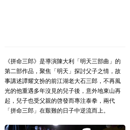
《拼命三郎》是導演陳大利「明天三部曲」的
第二部作品，聚焦「明天」探討父子之情，故
事講述譚耀文扮的前江湖老大石三郎，不再風
光的他重遇多年沒見的兒子後，意外地東山再
起，兒子也受父親的啓發而專注泰拳，兩代
「拼命三郎」在艱難的日子中逆流而上。