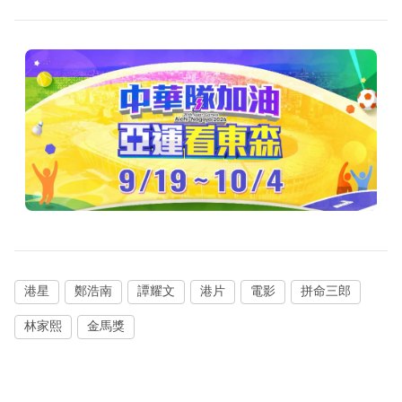
港星
鄭浩南
譚耀文
港片
電影
拼命三郎
林家熙
金馬獎