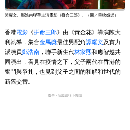
譚耀文、鄭浩南聯手主演電影《拼命三郎》。（圖／華映娛樂）
香港
電影
《
拼命三郎
》由《黃金花》導演陳大
利執導，集合
金馬獎
最佳男配角
譚耀文
及實力
派演員
鄭浩南
，聯手新生代
林家熙
和應智越共
同演出，看見在疫情之下，父子兩代在香港的
奮鬥與爭扎，也見到父子之間的和解和世代的
新舊交替。
廣告 - 請繼續往下閱讀