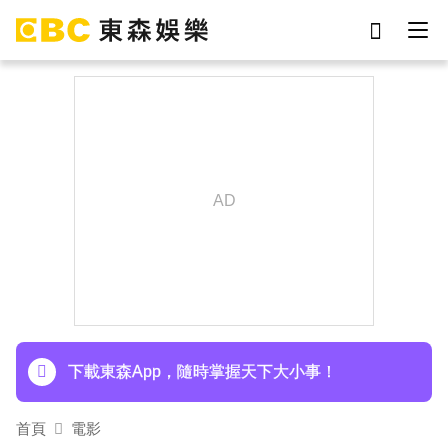
劉真
影片
7-eleven
女優
ian
網紅
下載東森App，隨時掌握天下大小事！
謝侑芯
于朦朧
温嵐挺過敗血性休克首露面！「住ICU搶救11天」
曝最新近況：讓大家擔心了
才連莊金鐘紅毯主持！夏和熙突曝「像被卡車撞」
備賽狂操滿手繭
下載東森App，隨時掌握天下大小事！
温嵐挺過敗血性休克首露面！「住ICU搶救11天」
首頁
電影
曝最新近況：讓大家擔心了