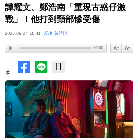
譚耀文、鄭浩南「重現古惑仔激
戰」！他打到頸部慘受傷
2025-06-24
15:41
記者 黃雅琪
00:00
分享