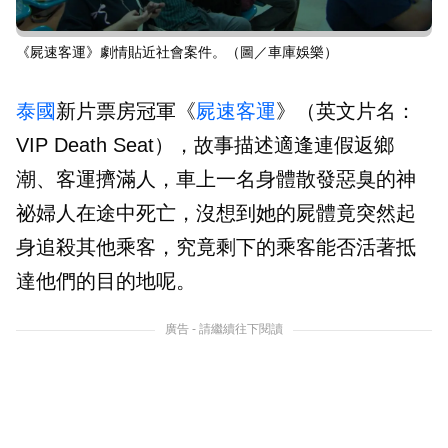
《屍速客運》劇情貼近社會案件。（圖／車庫娛樂）
泰國
新片票房冠軍《
屍速客運
》（英文片名：
VIP Death Seat），故事描述適逢連假返鄉
潮、客運擠滿人，車上一名身體散發惡臭的神
祕婦人在途中死亡，沒想到她的屍體竟突然起
身追殺其他乘客，究竟剩下的乘客能否活著抵
達他們的目的地呢。
廣告 - 請繼續往下閱讀