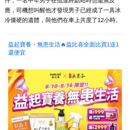
件，一名中年男子在抵達終點站時也毫無反
應，司機想叫醒他才發現男子已經成了一具冰
冷僵硬的遺體，與他們在車上共度了12小時。
益起寶養・無患生活🔥益比喜全面比買1送1
還便宜