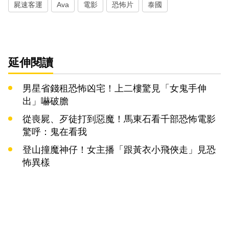
屍速客運
Ava
電影
恐怖片
泰國
延伸閱讀
男星省錢租恐怖凶宅！上二樓驚見「女鬼手伸
出」嚇破膽
從喪屍、歹徒打到惡魔！馬東石看千部恐怖電影
驚呼：鬼在看我
登山撞魔神仔！女主播「跟黃衣小飛俠走」見恐
怖異樣