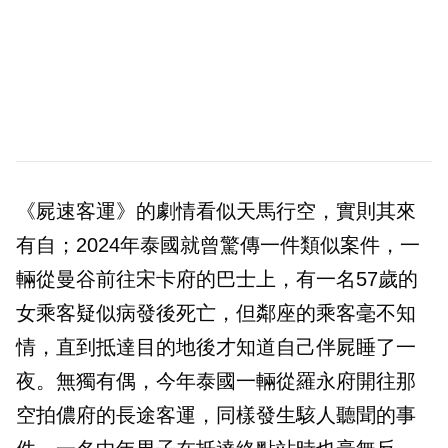
《屍速客運》的劇情看似天馬行空，實則其來
有自；2024年泰國就曾驚傳一件類似案件，一
輛從曼谷前往宋卡府的巴士上，有一名57歲的
女乘客疑似病發後死亡，但鄰座的乘客毫不知
情，直到抵達目的地後才知道自己伴屍睡了一
夜。無獨有偶，今年泰國一輛從羅永府開往那
空拍儂府的長途客運，同樣發生駭人聽聞的事