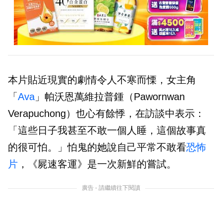
本片貼近現實的劇情令人不寒而慄，女主角
「
Ava
」帕沃恩萬維拉普鍾（Pawornwan
Verapuchong）也心有餘悸，在訪談中表示：
「這些日子我甚至不敢一個人睡，這個故事真
的很可怕。」怕鬼的她說自己平常不敢看
恐怖
片
，《屍速客運》是一次新鮮的嘗試。
廣告 - 請繼續往下閱讀