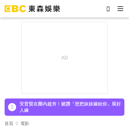
下載東森App，隨時掌握天下大小事！
《背著善宰跑》女星才公開婚訊！再曝好消息 甜
喊：當媽媽
劉真
影片
7-eleven
女優
謝侑芯
ian
NiziU時隔兩年訪台 華西街取景吸粉朝聖
網紅
于朦朧
Ozone林佳辰大跳女團舞變「佳美」 舞台獻香吻
全場暴動了
資深男星爆離世！後輩發文哀悼 享年72歲
安普賢在圈內超夯！被讚「想把妹妹嫁給你」展好
人緣
首爾公園音樂節來台！SUPER JUNIOR-K.R.Y.成
首頁
電影
軍20週年 破天荒高雄合體