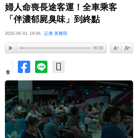
婦人命喪長途客運！全車乘客
TWICE定延不續約！手寫信宣布離開JYP 簽新東
家成邊佑錫師妹
「伴濃郁屍臭味」到終點
富婆砸錢拍短劇塞60場吻戲！男星爆「開房被包
2025-05-01
19:06
記者 黃雅琪
養」 親上火線揭真相
泰男團Dragon 5男星爆死訊！騎單車離家失聯 陳
00:00
屍河中驚見「20公斤重物」
分享
下載東森App，隨時掌握天下大小事！
《背著善宰跑》女星才公開婚訊！再曝好消息 甜
喊：當媽媽