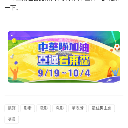
一下。」
張譯
影帝
電影
息影
華表獎
最佳男主角
演員