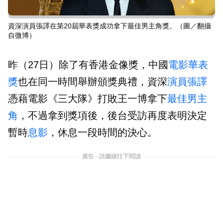
資深演員張譯在第20屆華表獎成功拿下最佳男主角獎。（圖／翻攝
自微博）
昨（27日）除了有香港金像獎，中國
電影
華表
獎
也在同一時間舉辦頒獎典禮，資深
演員
張譯
憑藉電影《三大隊》打敗王一博拿下
最佳男主
角
，不過拿到獎項後，後台受訪再度表明決定
暫時
息影
，休息一段時間的決心。
廣告 - 請繼續往下閱讀