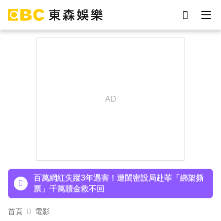
劉真
影片
7-eleven
女優
ian
網紅
謝侑芯
于朦朧
下載東森App，隨時掌握天下大小事！
庹宗康資產全給老婆！「名下只剩1台車」結婚15
年保鮮秘訣曝
百萬網紅失蹤3年遇害！遭閨密設局赴菲「綁架撕
票」千萬贖金救不回
派助理颱風天護植栽！愛莉莎莎挨轟「命不如植
首頁
電影
物」反擊：不會被吹出去