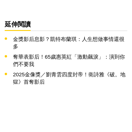
延伸閱讀
金獎影后息影？凱特布蘭琪：人生想做事情還很
多
奪華表影后！65歲惠英紅「激動飆淚」：演到你
們不要我
2025金像獎／劉青雲四度封帝！衛詩雅《破。地
獄》首奪影后