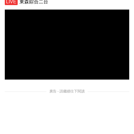
東森綜合二台
廣告 - 請繼續往下閱讀