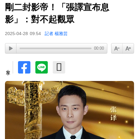
剛二封影帝！「張譯宣布息
下載東森App，隨時掌握天下大小事！
影」：對不起觀眾
庹宗康資產全給老婆！「名下只剩1台車」結婚15
2025-04-28
09:54
記者 楊雅芸
年保鮮秘訣曝
00:00
分享