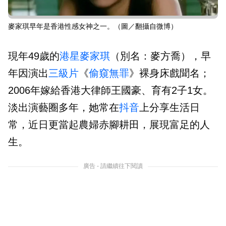
麥家琪早年是香港性感女神之一。（圖／翻攝自微博）
現年49歲的
港星
麥家琪
（別名：麥方喬），早
年因演出
三級片
《
偷窺無罪
》裸身床戲聞名；
2006年嫁給香港大律師王國豪、育有2子1女。
淡出演藝圈多年，她常在
抖音
上分享生活日
常，近日更當起農婦赤腳耕田，展現富足的人
生。
廣告 - 請繼續往下閱讀