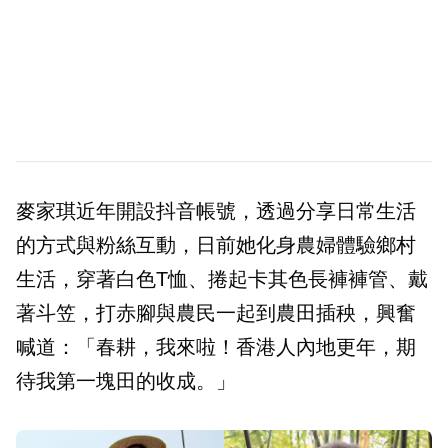
麥家琪近年開設抖音帳號，透過分享日常生活
的方式與粉絲互動，日前她化身農婦體驗鄉村
生活，穿著白色T恤、捲起卡其色長褲褲管、戴
著斗笠，打赤腳與農民一起到農田插秧，興奮
喊道：「春耕，我來啦！香港人內地更年，期
待我第一塊田的收成。」