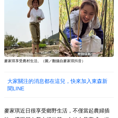
麥家琪享受農村生活。（圖／翻攝自麥家琪抖音）
大家關注的消息都在這兒，快來加入東森新
聞LINE
麥家琪近日很享受鄉野生活，不僅當起農婦插