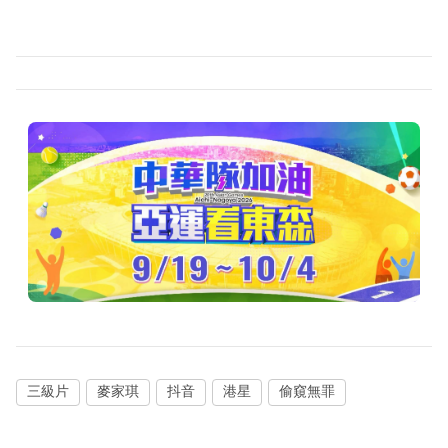
三級片
麥家琪
抖音
港星
偷窺無罪