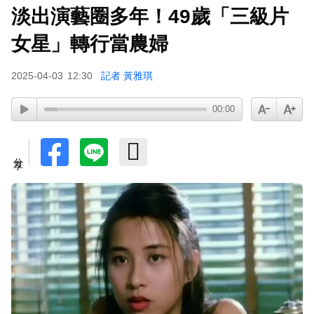
淡出演藝圈多年！49歲「三級片
下載東森App，隨時掌握天下大小事！
女星」轉行當農婦
《半澤直樹》男星宣布再婚！迎新生命雙喜臨門
2025-04-03
12:30
記者 黃雅琪
00:00
分享