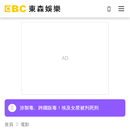
劉真
影片
7-eleven
女優
網紅
ian
于朦朧
謝侑芯
下載東森App，隨時掌握天下大小事！
《半澤直樹》男星宣布再婚！迎新生命雙喜臨門
涉製毒、跨國販毒！埃及女星被判死刑
首頁
電影
美國抗癌網紅拒安寧！家屬證實死訊 得年26歲