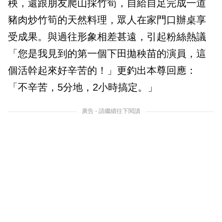
秧，還跟朋友爬山採竹筍，自給自足完成一道
豬肉炒竹筍的天然料理，眾人在家門口辦桌享
受成果。與過往形象相差甚遠，引起粉絲熱議
「您是我見到的第一個下田拋秧苗的演員，這
個活幹起來好辛苦的！」更釣出本尊回應：
「不辛苦，5分地，2小時搞定。」
廣告 - 請繼續往下閱讀