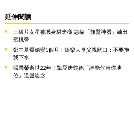
延伸閱讀
三級片女星被譏身材走樣 急靠「翹臀神器」練出
蜜桃臀
鄭中基爆婚變1個月！娛樂大亨父親鬆口：不要拖
我下水
張國榮逝世22年！摯愛唐鶴德「誰能代替你地
位」道盡思念