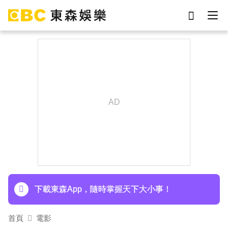
劉真
影片
于朦朧
女優
網紅
ian
7-eleven
謝侑芯
下載東森App，隨時掌握天下大小事！
首頁
電影