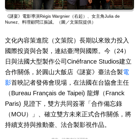
《謎宴》電影導演Régis Wargnier（右起）、女主角Julia de
Nunez、料理顧問江振誠。（圖／文策院提供）
文化內容策進院（文策院）長期以來致力投入
國際投資與合製，連結臺灣與國際。今（24）
日與法國大型製作公司Cinéfrance Studios建立
合作關係，於圓山大飯店《謎宴》臺法合製
電
影
首映記者發佈會現場，在法國在台協會主任
（Bureau Français de Taipei) 龍燁（Franck
Paris) 見證下，雙方共同簽署「合作備忘錄
（MOU）」、確立雙方未來正式合作關係，將
持續支持與推動臺、法合製影視作品。