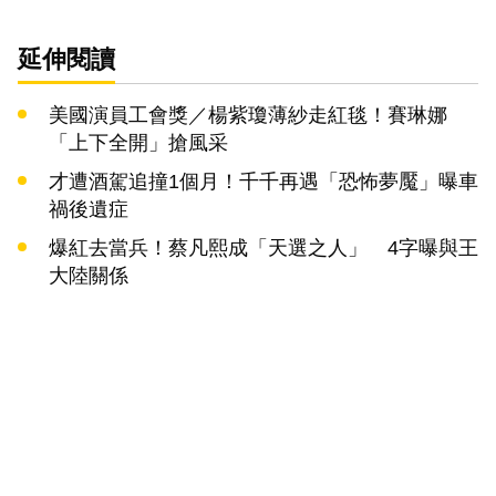
延伸閱讀
美國演員工會獎／楊紫瓊薄紗走紅毯！賽琳娜
「上下全開」搶風采
才遭酒駕追撞1個月！千千再遇「恐怖夢魘」曝車
禍後遺症
爆紅去當兵！蔡凡熙成「天選之人」 4字曝與王
大陸關係