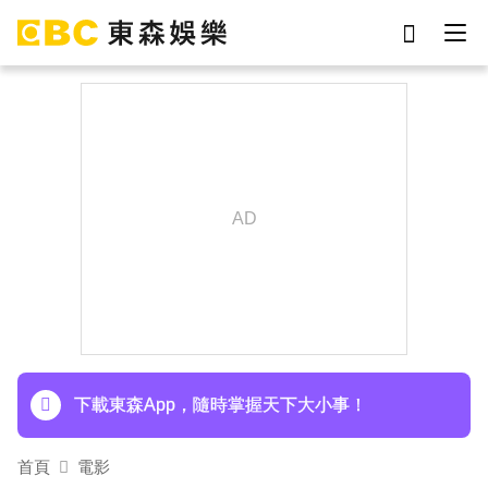
劉真
影片
于朦朧
女優
網紅
ian
7-eleven
謝侑芯
下載東森App，隨時掌握天下大小事！
首頁
電影