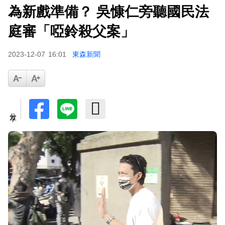
為新戲準備？ 吳慷仁旁聽國民法
庭審「啞鈴殺父案」
2023-12-07
16:01
東森新聞
分享