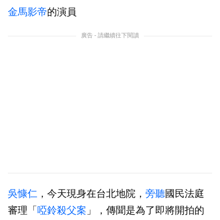
金馬影帝
的演員
廣告 - 請繼續往下閱讀
吳慷仁
，今天現身在台北地院，
旁聽
國民法庭
審理「
啞鈴殺父案
」，傳聞是為了即將開拍的