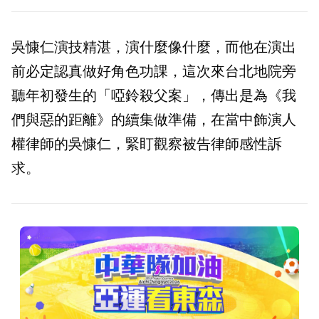
吳慷仁演技精湛，演什麼像什麼，而他在演出
前必定認真做好角色功課，這次來台北地院旁
聽年初發生的「啞鈴殺父案」，傳出是為
《
我
們與惡的距離
》
的續集做準備，在當中飾演人
權律師的吳慷仁，緊盯觀察被告律師感性訴
求。