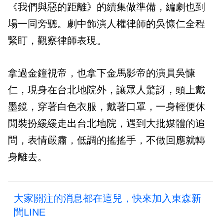
《
我們與惡的距離
》
的續集做準備，編劇也到
場一同旁聽。劇中飾演人權律師的吳慷仁全程
緊盯，觀察律師表現。
拿過金鐘視帝，也拿下金馬影帝的演員吳慷
仁，現身在台北地院外，讓眾人驚訝，頭上戴
墨鏡，穿著白色衣服，戴著口罩，一身輕便休
閒裝扮緩緩走出台北地院，遇到大批媒體的追
問，表情嚴肅，低調的搖搖手，不做回應就轉
身離去。
大家關注的消息都在這兒，快來加入東森新
聞LINE