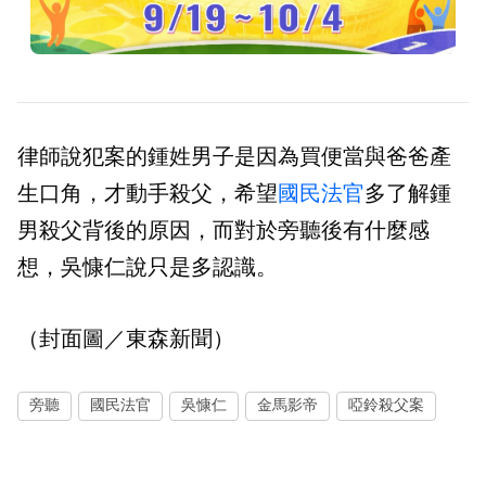
律師說犯案的鍾姓男子是因為買便當與爸爸產
生口角，才動手殺父，希望
國民法官
多了解鍾
男殺父背後的原因，而對於旁聽後有什麼感
想，吳慷仁說只是多認識。
（封面圖／東森新聞）
旁聽
國民法官
吳慷仁
金馬影帝
啞鈴殺父案