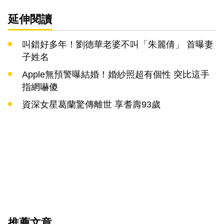
延伸閱讀
叫錯好多年！劉德華老婆不叫「朱麗倩」 首曝妻
子姓名
Apple無預警曝結婚！婚紗照超有個性 突比這手
指網嚇傻
資深女星葛蘭驚傳離世 享耆壽93歲
推薦文章