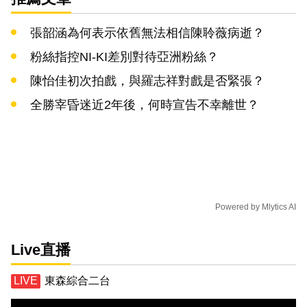
張韶涵為何表示依舊無法相信陳聆薇病逝？
粉絲指控NI-KI差別對待亞洲粉絲？
陳怡佳初次拍戲，與羅志祥對戲是否緊張？
全勝宰昏迷近2年後，何時宣告不幸離世？
Powered by
Mlytics AI
Live直播
東森綜合二台