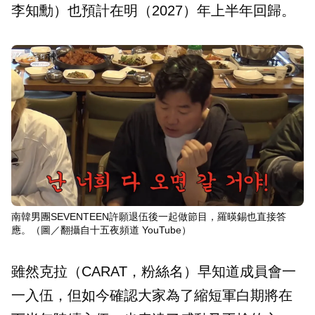
李知勳）也預計在明（2027）年上半年回歸。
南韓男團SEVENTEEN許願退伍後一起做節目，羅暎錫也直接答
應。（圖／翻攝自十五夜頻道 YouTube）
雖然克拉（CARAT，粉絲名）早知道成員會一
一入伍，但如今確認大家為了縮短軍白期將在