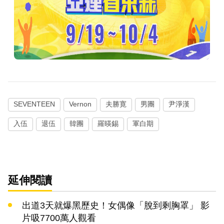
SEVENTEEN
Vernon
夫勝寛
男團
尹淨漢
入伍
退伍
韓團
羅暎錫
軍白期
延伸閱讀
出道3天就爆黑歷史！女偶像「脫到剩胸罩」 影
片吸7700萬人觀看