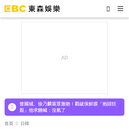
劉真
影片
于朦朧
ian
7-eleven
網紅
女優
謝侑芯
下載東森App，隨時掌握天下大小事！
孫淑媚首登JJA音樂節！被范曉萱1句話打動 放話
秀超狂腹肌
曾國城、徐乃麟當眾激吻！戳破保鮮膜「抱頭狂
親」他求饒喊：沒氣了
日傳奇女星辭世！兒子曝「最後時刻」：如沉睡般
首頁
日韓
離開