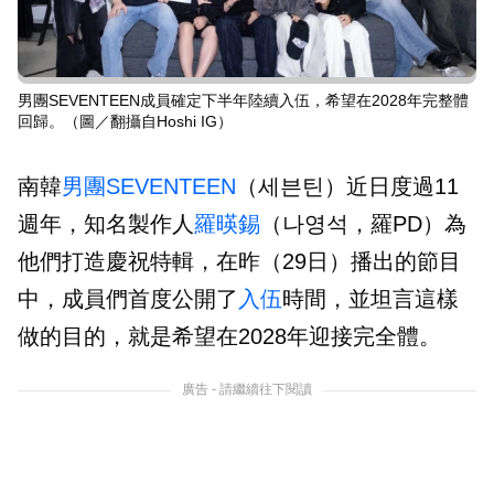
男團SEVENTEEN成員確定下半年陸續入伍，希望在2028年完整體
回歸。（圖／翻攝自Hoshi IG）
南韓
男團
SEVENTEEN
（세븐틴）近日度過11
週年，知名製作人
羅暎錫
（나영석，羅PD）為
他們打造慶祝特輯，在昨（29日）播出的節目
中，成員們首度公開了
入伍
時間，並坦言這樣
做的目的，就是希望在2028年迎接完全體。
廣告 - 請繼續往下閱讀