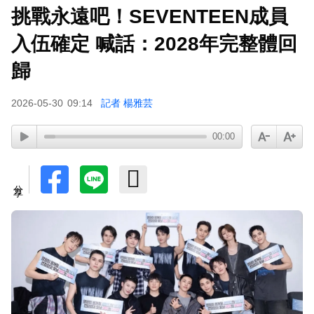
挑戰永遠吧！SEVENTEEN成員
下載東森App，隨時掌握天下大小事！
入伍確定 喊話：2028年完整體回
孫淑媚首登JJA音樂節！被范曉萱1句話打動 放話
歸
秀超狂腹肌
2026-05-30
09:14
記者 楊雅芸
00:00
分享