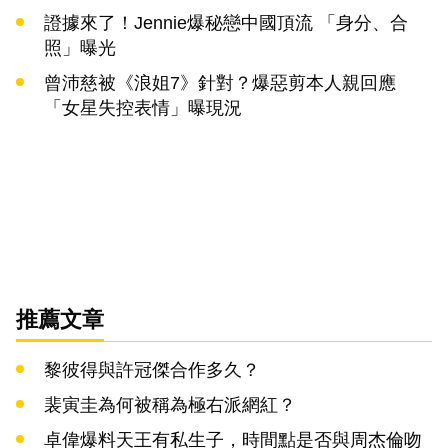
證據來了！Jennie爆秘戀中國頂流 「身分、合
照」曝光
曾沛慈被《浪姐7》針對？爆惡剪本人親回應
「女星失控表情」曝現況
推薦文章
黎彼得與許冠傑合作多久？
裴寅圭為何被稱為極右派網紅？
卓偉爆料天王有私生子，時間點是否與周杰倫吻