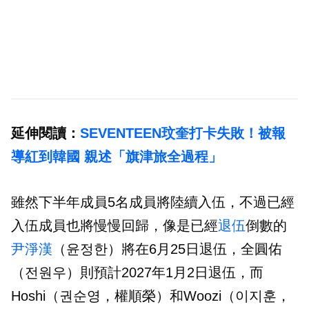
延伸閱讀：
SEVENTEEN玟奎打卡失敗！被報
導紅到韓國 親述「旗津旅全過程」
雖然下半年成員5名成員將陸續入伍，不過已經
入伍成員也將慢慢回歸，像是已經
退伍
倒數的
尹淨漢
（윤정한）將在6月25日退伍，全圓佑
（전원우）則預計2027年1月2日退伍，而
Hoshi（권순영，權順榮）和Woozi（이지훈，