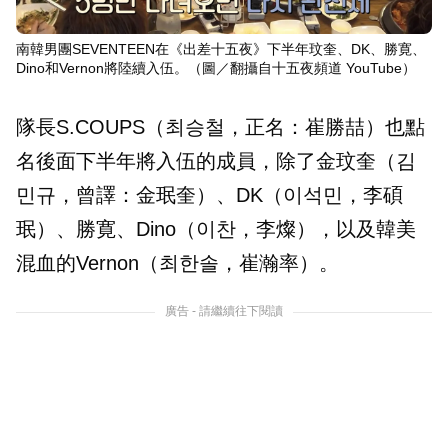
南韓男團SEVENTEEN在《出差十五夜》下半年玟奎、DK、勝寛、
Dino和Vernon將陸續入伍。（圖／翻攝自十五夜頻道 YouTube）
隊長S.COUPS（최승철，正名：崔勝喆）也點
名後面下半年將入伍的成員，除了金玟奎（김
민규，曾譯：金珉奎）、DK（이석민，李碩
珉）、勝寛、Dino（이찬，李燦），以及韓美
混血的Vernon（최한솔，崔瀚率）。
廣告 - 請繼續往下閱讀