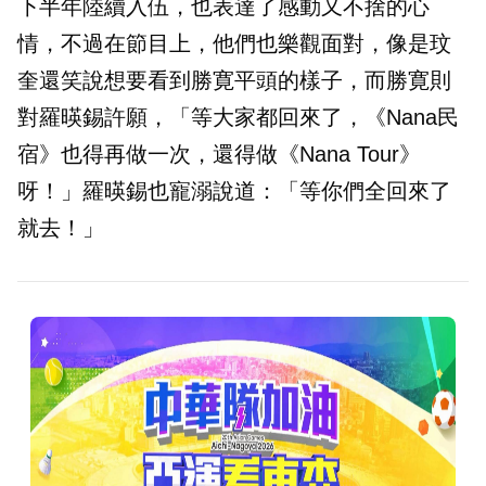
下半年陸續入伍，也表達了感動又不捨的心
情，不過在節目上，他們也樂觀面對，像是玟
奎還笑說想要看到勝寛平頭的樣子，而勝寛則
對羅暎錫許願，「等大家都回來了，《Nana民
宿》也得再做一次，還得做《Nana Tour》
呀！」羅暎錫也寵溺說道：「等你們全回來了
就去！」