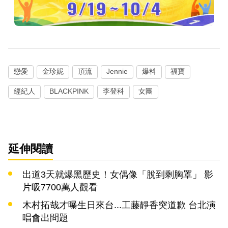
戀愛
金珍妮
頂流
Jennie
爆料
福寶
經紀人
BLACKPINK
李登科
女團
延伸閱讀
出道3天就爆黑歷史！女偶像「脫到剩胸罩」 影
片吸7700萬人觀看
木村拓哉才曝生日來台...工藤靜香突道歉 台北演
唱會出問題