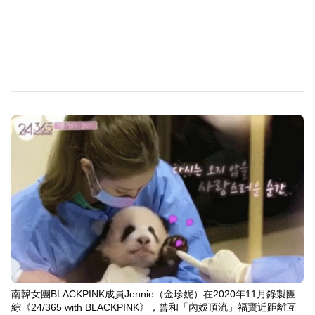
南韓女團BLACKPINK成員Jennie（金珍妮）在2020年11月錄製團
綜《24/365 with BLACKPINK》，曾和「內娛頂流」福寶近距離互