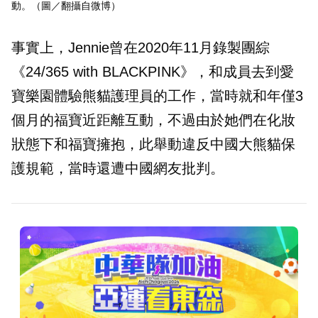
動。（圖／翻攝自微博）
事實上，Jennie曾在2020年11月錄製團綜
《24/365 with BLACKPINK》，和成員去到愛
寶樂園體驗熊貓護理員的工作，當時就和年僅3
個月的福寶近距離互動，不過由於她們在化妝
狀態下和福寶擁抱，此舉動違反中國大熊貓保
護規範，當時還遭中國網友批判。