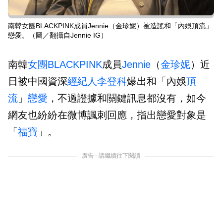
南韓女團BLACKPINK成員Jennie（金珍妮）被造謠和「內娛頂流」
戀愛。（圖／翻攝自Jennie IG）
南韓
女團
BLACKPINK
成員
Jennie
（
金珍妮
）近
日被中國資深
經紀人
李登科
爆出和「內娛
頂
流
」
戀愛
，不過證據和關鍵訊息都沒有，如今
網友也紛紛在微博諷刺回應，指出戀愛對象是
「
福寶
」。
廣告 - 請繼續往下閱讀