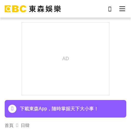
劉真
影片
7-eleven
網紅
于朦朧
ian
女優
謝侑芯
下載東森App，隨時掌握天下大小事！
首頁
日韓