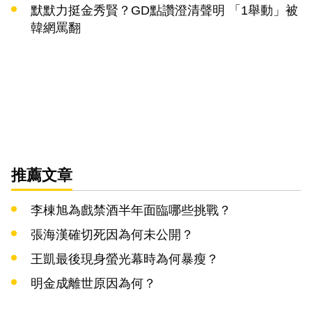
默默力挺金秀賢？GD點讚澄清聲明 「1舉動」被
韓網罵翻
推薦文章
李棟旭為戲禁酒半年面臨哪些挑戰？
張海漢確切死因為何未公開？
王凱最後現身螢光幕時為何暴瘦？
明金成離世原因為何？