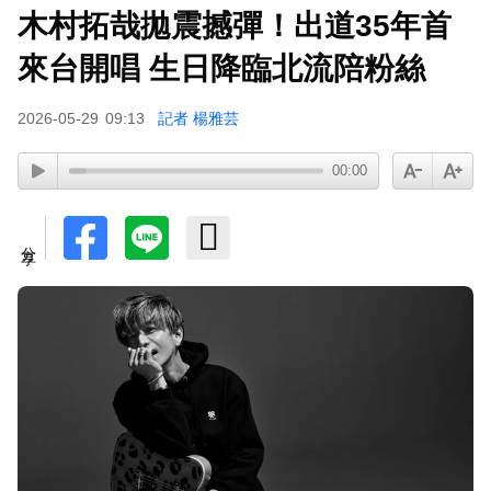
木村拓哉拋震撼彈！出道35年首
下載東森App，隨時掌握天下大小事！
來台開唱 生日降臨北流陪粉絲
八點檔女神美照遭放大腳趾！被酸「暗沉皺褶」本
2026-05-29
09:13
記者 楊雅芸
人無奈回應
00:00
分享