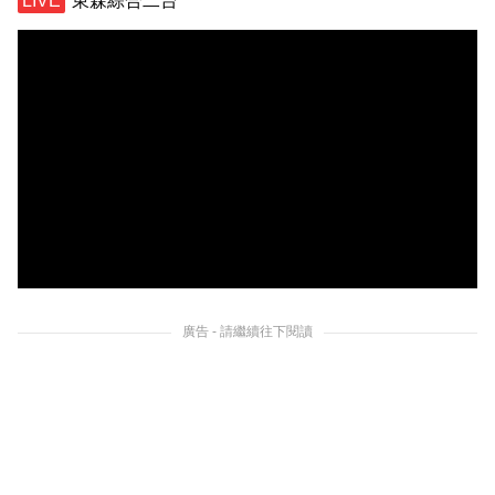
東森綜合二台
廣告 - 請繼續往下閱讀