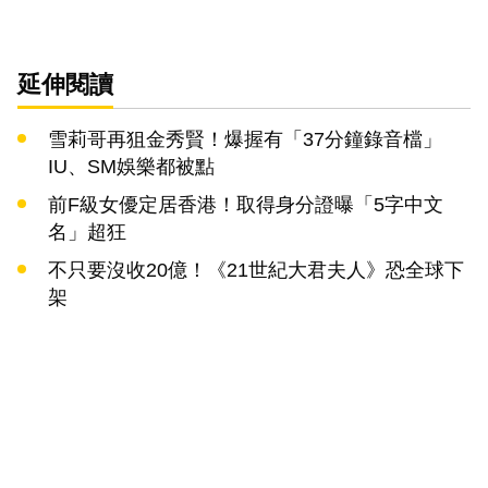
延伸閱讀
雪莉哥再狙金秀賢！爆握有「37分鐘錄音檔」
IU、SM娛樂都被點
前F級女優定居香港！取得身分證曝「5字中文
名」超狂
不只要沒收20億！《21世紀大君夫人》恐全球下
架