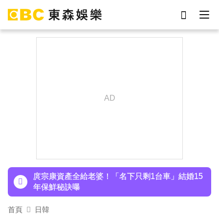
劉真
影片
7-eleven
女優
ian
網紅
謝侑芯
于朦朧
下載東森App，隨時掌握天下大小事！
八點檔女神美照遭放大腳趾！被酸「暗沉皺褶」本
人無奈回應
庹宗康資產全給老婆！「名下只剩1台車」結婚15
年保鮮秘訣曝
百萬網紅失蹤3年遇害！遭閨密設局赴菲「綁架撕
首頁
日韓
票」千萬贖金救不回