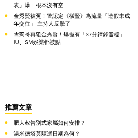
表」爆：根本沒有空
金秀賢被冤！警認定《橫豎》為流量「造假未成
年交往」 主持人反擊了
雪莉哥再狙金秀賢！爆握有「37分鐘錄音檔」
IU、SM娛樂都被點
推薦文章
肥大叔告別式家屬如何安排？
湯米德塔莫驟逝日期為何？