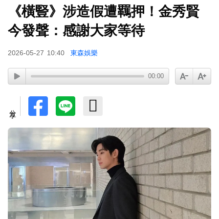
《橫豎》涉造假遭羈押！金秀賢
今發聲：感謝大家等待
2026-05-27
10:40
東森娛樂
00:00
分享