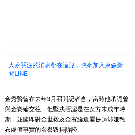
大家關注的消息都在這兒，快來加入東森新
聞LINE
金秀賢曾在去年3月召開記者會，當時他承認曾
與金賽綸交往，但堅決否認是在女方未成年時
期，並隨即對金世毅及金賽綸遺屬提起涉嫌散
布虛假事實的名譽毀損訴訟。