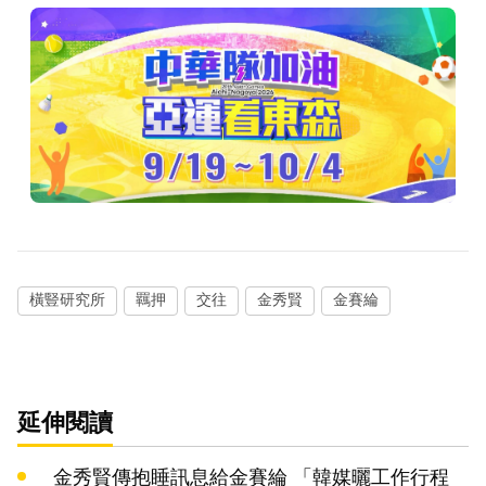
橫豎研究所
羈押
交往
金秀賢
金賽綸
延伸閱讀
金秀賢傳抱睡訊息給金賽綸 「韓媒曬工作行程