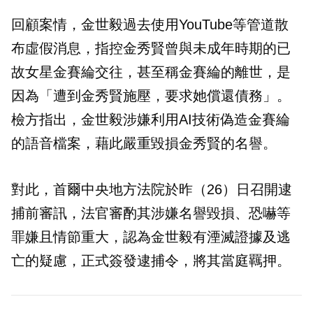
回顧案情，金世毅過去使用YouTube等管道散
布虛假消息，指控金秀賢曾與未成年時期的已
故女星金賽綸交往，甚至稱金賽綸的離世，是
因為「遭到金秀賢施壓，要求她償還債務」。
檢方指出，金世毅涉嫌利用AI技術偽造金賽綸
的語音檔案，藉此嚴重毀損金秀賢的名譽。
對此，首爾中央地方法院於昨（26）日召開逮
捕前審訊，法官審酌其涉嫌名譽毀損、恐嚇等
罪嫌且情節重大，認為金世毅有湮滅證據及逃
亡的疑慮，正式簽發逮捕令，將其當庭羈押。