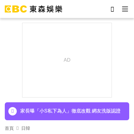
劉真
影片
7-eleven
女優
網紅
ian
下載東森App，隨時掌握天下大小事！
于朦朧
謝侑芯
寬魚營收衰退 「點名王心凌、楊丞琳」網笑翻：
太誠實
家長曝「小S私下為人」徹底改觀 網友洗版認證
下載東森App，隨時掌握天下大小事！
寬魚營收衰退 「點名王心凌、楊丞琳」網笑翻：
首頁
日韓
太誠實