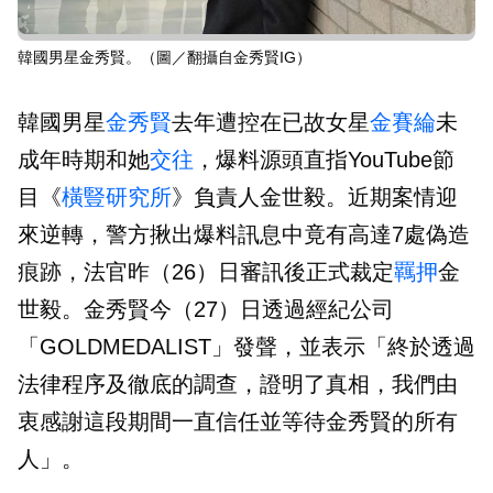
韓國男星金秀賢。（圖／翻攝自金秀賢IG）
韓國男星
金秀賢
去年遭控在已故女星
金賽綸
未
成年時期和她
交往
，爆料源頭直指YouTube節
目《
橫豎研究所
》負責人金世毅。近期案情迎
來逆轉，警方揪出爆料訊息中竟有高達7處偽造
痕跡，法官昨（26）日審訊後正式裁定
羈押
金
世毅。金秀賢今（27）日透過經紀公司
「GOLDMEDALIST」發聲，並表示「終於透過
法律程序及徹底的調查，證明了真相，我們由
衷感謝這段期間一直信任並等待金秀賢的所有
人」。