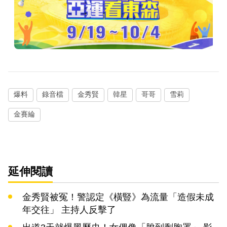
爆料
錄音檔
金秀賢
韓星
哥哥
雪莉
金賽綸
延伸閱讀
金秀賢被冤！警認定《橫豎》為流量「造假未成
年交往」 主持人反擊了