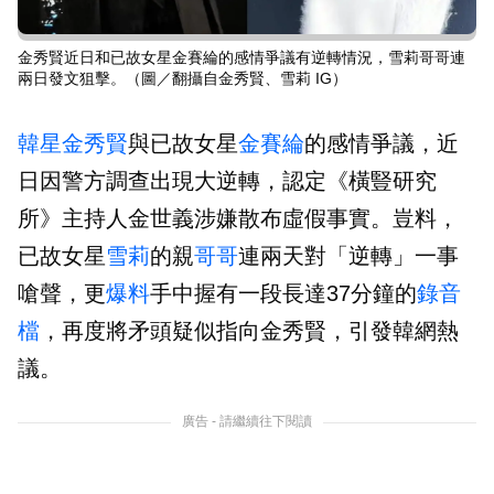
金秀賢近日和已故女星金賽綸的感情爭議有逆轉情況，雪莉哥哥連
兩日發文狙擊。（圖／翻攝自金秀賢、雪莉 IG）
韓星
金秀賢
與已故女星
金賽綸
的感情爭議，近
日因警方調查出現大逆轉，認定《橫豎研究
所》主持人金世義涉嫌散布虛假事實。豈料，
已故女星
雪莉
的親
哥哥
連兩天對「逆轉」一事
嗆聲，更
爆料
手中握有一段長達37分鐘的
錄音
檔
，再度將矛頭疑似指向金秀賢，引發韓網熱
議。
廣告 - 請繼續往下閱讀