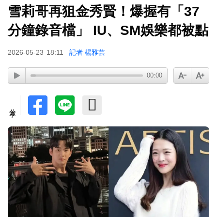
雪莉哥再狙金秀賢！爆握有「37
42歲情色女星要結婚了！甜嫁「前職棒選手」浪
漫告白：迅速奪走我的心
分鐘錄音檔」 IU、SM娛樂都被點
2026-05-23
18:11
記者 楊雅芸
00:00
分享