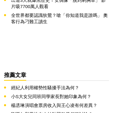
出道3天就爆黑歷史！女偶像「脫到剩胸罩」 影
片吸7700萬人觀看
全世界都要認識狄鶯？嗆「你知道我是誰嗎」 奧
客行為刁難工讀生
推薦文章
經紀人利用權勢性騷擾手法為何？
小S大女兒同班同學家長對她印象為何？
楊丞琳演唱會票房收入與王心凌有何差異？