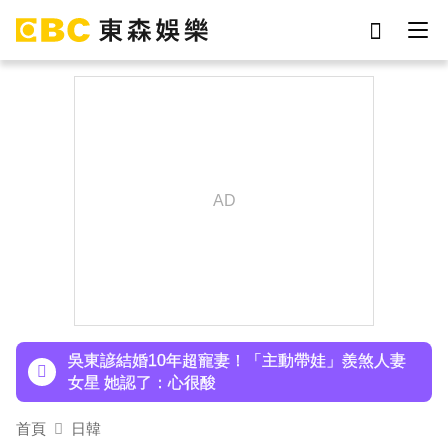
劉真
影片
7-eleven
女優
ian
網紅
謝侑芯
于朦朧
下載東森App，隨時掌握天下大小事！
42歲情色女星要結婚了！甜嫁「前職棒選手」浪
漫告白：迅速奪走我的心
吳東諺結婚10年超寵妻！「主動帶娃」羨煞人妻
女星 她認了：心很酸
首頁
日韓
下載東森App，隨時掌握天下大小事！