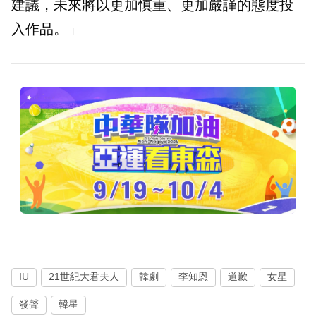
建議，未來將以更加慎重、更加嚴謹的態度投
入作品。」
IU
21世紀大君夫人
韓劇
李知恩
道歉
女星
發聲
韓星