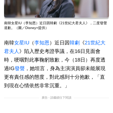
南韓女星IU（李知恩）近日因韓劇《21世紀大君夫人》，二度發聲
道歉。（圖／Disney+提供）
南韓
女星
IU
（
李知恩
）近日因
韓劇
《
21世紀大
君夫人
》陷入歷史考證爭議，在16日見面會
時，哽咽對此事鞠躬致歉，今（18日）再度透
過IG
發聲
，她坦言，身為主演演員卻未能展現
更有責任感的態度，對此感到十分抱歉，「直
到現在心情依然非常沉重。」
廣告 - 請繼續往下閱讀