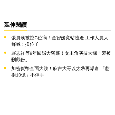
延伸閱讀
張員瑛被控C位病！金智媛竟站邊邊 工作人員大
聲喊：換位子
羅志祥等9年回歸大螢幕！女主角演技太爛「衰被
刪戲份」
加密貨幣全面大跌！麻吉大哥以太幣再爆倉 「虧
損10億」不停手