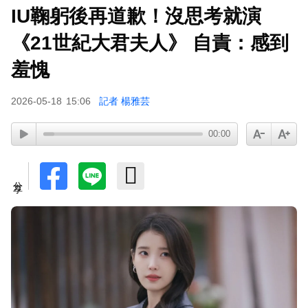
IU鞠躬後再道歉！沒思考就演
下載東森App，隨時掌握天下大小事！
《21世紀大君夫人》 自責：感到
胡瓜挑戰韓團爆紅「震胸舞」！賣力狂震笑翻全場
羞愧
慘被虧：是在震肚子？
2026-05-18
15:06
記者 楊雅芸
00:00
分享