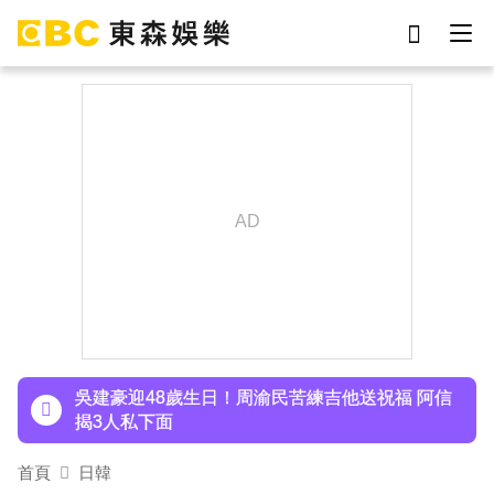
劉真
影片
7-eleven
女優
ian
網紅
謝侑芯
于朦朧
下載東森App，隨時掌握天下大小事！
胡瓜挑戰韓團爆紅「震胸舞」！賣力狂震笑翻全場
慘被虧：是在震肚子？
吳建豪迎48歲生日！周渝民苦練吉他送祝福 阿信
揭3人私下面
許富凱暴瘦7公斤登台！「臉明顯凹陷」嚇壞媽媽
首頁
日韓
父親節憶亡父淚崩