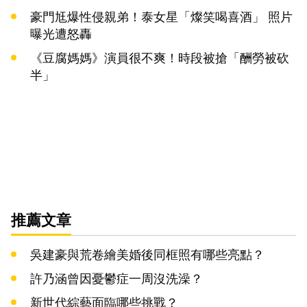
豪門尪爆性侵親弟！泰女星「燦笑喝喜酒」 照片
曝光遭怒轟
《豆腐媽媽》演員很不爽！時段被搶「酬勞被砍
半」
推薦文章
吳建豪與荒卷繪美婚後同框照有哪些亮點？
許乃涵曾因憂鬱症一周沒洗澡？
新世代綜藝面臨哪些挑戰？