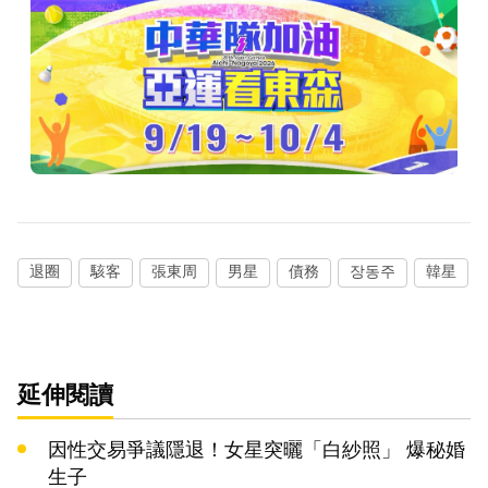
退圈
駭客
張東周
男星
債務
장동주
韓星
延伸閱讀
因性交易爭議隱退！女星突曬「白紗照」 爆秘婚
生子