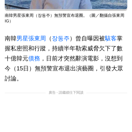
南韓男星張東周（장동주）無預警宣布退圈。（圖／翻攝自張東周
IG）
南韓
男星
張東周
（
장동주
）曾自曝因被
駭客
掌
握私密照和行蹤，持續半年勒索威脅欠下了數
十億韓元
債務
，日前才突然辭演電影，沒想到
今（15日）無預警宣布退出演藝圈，引發大眾
討論。
廣告 - 請繼續往下閱讀