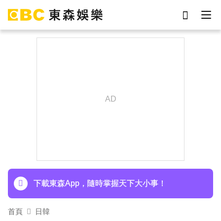
劉真
影片
于朦朧
網紅
女優
ian
7-eleven
謝侑芯
下載東森App，隨時掌握天下大小事！
首頁
日韓