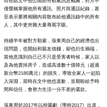
而在貼文中他公開部分勒索訊息截圖，對方不
僅聲稱掌握他所有通訊、照片與通話紀錄，甚
至表示要將相關內容散布給他通訊錄中的所有
人，其中更夾雜大量辱罵字眼。
持續半年被對方勒索，張東周自己的經濟也出
現問題，也開始和親友借錢，卻也衍生禍端，
當他意識到自己已不只是受害者時候，家人以
及為他賣掉房子，造成高達數十億韓元（超過
新台幣2185萬元）的損失，導致全家人一起陷
入深淵，當時在文中他也道歉，並期盼給予時
間和信任，會努力生活一分不差的還款。
張東周於2017年以校園劇《學校2017》出道，