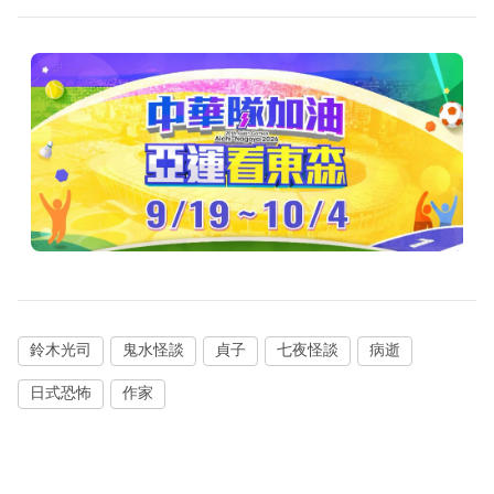
鈴木光司
鬼水怪談
貞子
七夜怪談
病逝
日式恐怖
作家