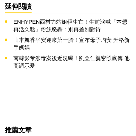
延伸閱讀
ENHYPEN西村力站姐輕生亡！生前淚喊「本想
再活久點」粉絲怒轟：別再差別對待
山本舞香平安迎來第一胎！宣布母子均安 升格新
手媽媽
南韓影帝涉毒案後近況曝！劉亞仁親密照瘋傳 他
高調示愛
推薦文章