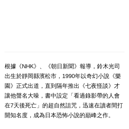
根據《NHK》、《朝日新聞》報導，鈴木光司
出生於靜岡縣濱松市，1990年以奇幻小說《樂
園》正式出道，直到隔年推出《七夜怪談》才
讓他聲名大噪，書中設定「看過錄影帶的人會
在7天後死亡」的超自然詛咒，迅速在讀者間打
開知名度，成為日本恐怖小說的巔峰之作。