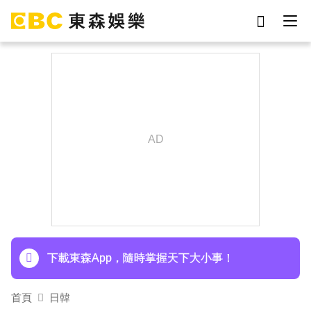
劉真
影片
7-eleven
女優
ian
網紅
謝侑芯
于朦朧
下載東森App，隨時掌握天下大小事！
首頁
日韓