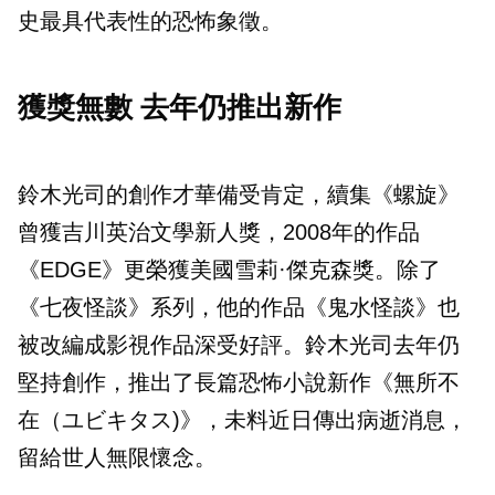
史最具代表性的恐怖象徵。
獲獎無數 去年仍推出新作
鈴木光司的創作才華備受肯定，續集《螺旋》
曾獲吉川英治文學新人獎，2008年的作品
《EDGE》更榮獲美國雪莉·傑克森獎。除了
《七夜怪談》系列，他的作品《鬼水怪談》也
被改編成影視作品深受好評。鈴木光司去年仍
堅持創作，推出了長篇恐怖小說新作《無所不
在（ユビキタス)》，未料近日傳出病逝消息，
留給世人無限懷念。