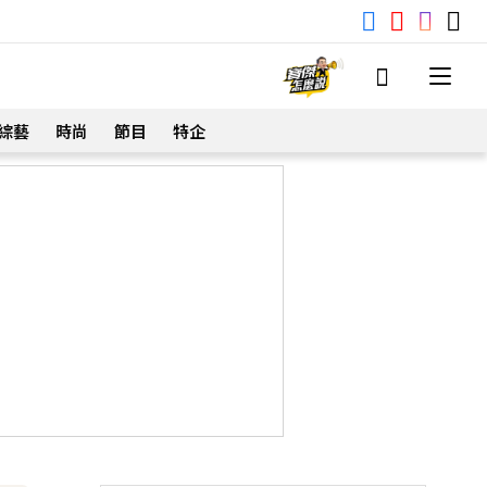
綜藝
時尚
節目
特企