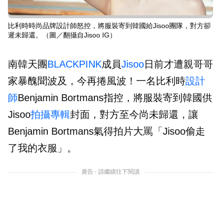
比利時時尚品牌設計師怒控，將服裝寄到韓國給Jisoo團隊，對方卻
遲未歸還。（圖／翻攝自Jisoo IG）
南韓天團
BLACKPINK
成員
Jisoo
日前才遭親哥哥
家暴醜聞波及，今再捲風波！一名比利時
設計
師
Benjamin Bortmans指控，將服裝寄到韓國供
Jisoo
拍攝
專輯
封面，對方至今尚未歸還，讓
Benjamin Bortmans氣得拍片大罵「Jisoo偷走
了我的衣服」。
廣告 - 請繼續往下閱讀