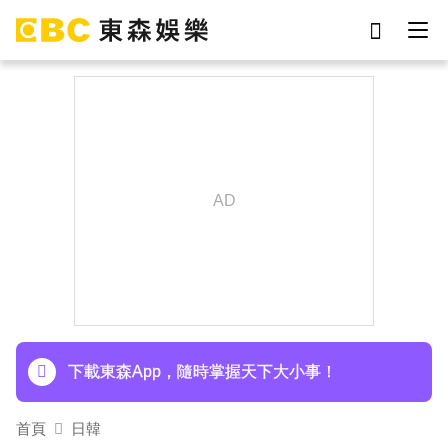
劉真
影片
于朦朧
網紅
女優
ian
7-eleven
謝侑芯
下載東森App，隨時掌握天下大小事！
首頁
日韓