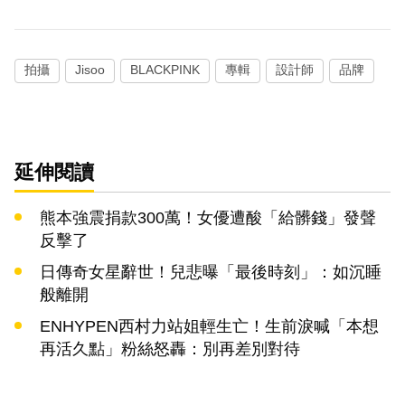
拍攝
Jisoo
BLACKPINK
專輯
設計師
品牌
延伸閱讀
熊本強震捐款300萬！女優遭酸「給髒錢」發聲
反擊了
日傳奇女星辭世！兒悲曝「最後時刻」：如沉睡
般離開
ENHYPEN西村力站姐輕生亡！生前淚喊「本想
再活久點」粉絲怒轟：別再差別對待