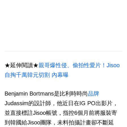
★延伸閱讀★
親哥爆性侵、偷拍性愛片！Jisoo
自掏千萬韓元切割 內幕曝
Benjamin Bortmans是比利時時尚
品牌
Judassim的設計師，他近日在IG PO出影片，
並直接標註Jisoo帳號，指控6個月前將服裝寄
到韓國給Jisoo團隊，未料拍攝計畫卻不斷延