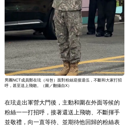
男團NCT成員鄭在玹（재현）面對粉絲迎接退伍，不斷和大家打招
呼，甚至送上飛吻。（圖／翻攝自X）
在玹走出軍營大門後，主動和圍在外面等候的
粉絲一一打招呼，接著還送上飛吻、不斷揮手
並敬禮，向一直等待、並期待他回歸的粉絲表