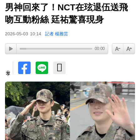
男神回來了！NCT在玹退伍送飛
吻互動粉絲 廷祐驚喜現身
2026-05-03
10:14
記者 楊雅芸
00:00
分享