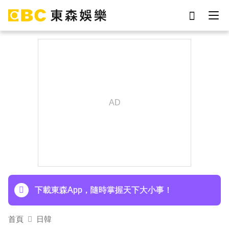
劉真
影片
于朦朧
女優
網紅
ian
7-eleven
謝侑芯
下載東森App，隨時掌握天下大小事！
首頁
日韓