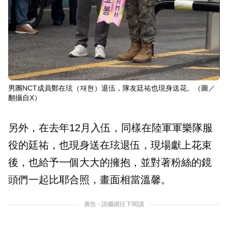
男團NCT成員鄭在玹（재현）退伍，隊友廷祐也現身送花。（圖／
翻攝自X）
另外，在去年12月入伍，同樣在陸軍軍樂隊服
役的廷祐，也現身送在玹退伍，現場獻上花束
後，也給予一個大大的擁抱，並對著粉絲的鏡
頭們一起比耶合照，畫面相當溫馨。
廣告 - 請繼續往下閱讀