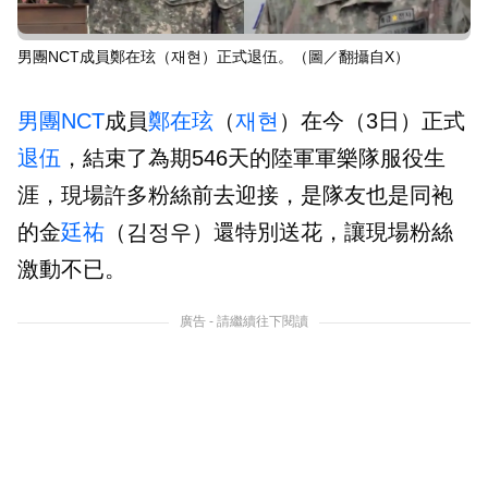
男團NCT成員鄭在玹（재현）正式退伍。（圖／翻攝自X）
男團
NCT
成員
鄭在玹
（
재현
）在今（3日）正式
退伍
，結束了為期546天的陸軍軍樂隊服役生
涯，現場許多粉絲前去迎接，是隊友也是同袍
的金
廷祐
（김정우）還特別送花，讓現場粉絲
激動不已。
廣告 - 請繼續往下閱讀