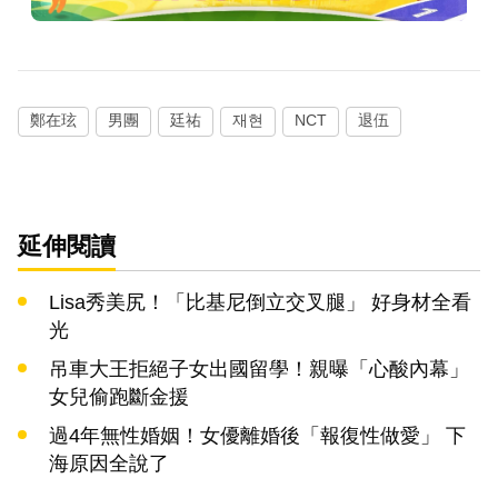
鄭在玹
男團
廷祐
재현
NCT
退伍
延伸閱讀
Lisa秀美尻！「比基尼倒立交叉腿」 好身材全看
光
吊車大王拒絕子女出國留學！親曝「心酸內幕」
女兒偷跑斷金援
過4年無性婚姻！女優離婚後「報復性做愛」 下
海原因全說了