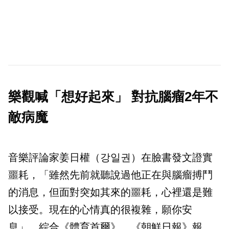
樂觀喊「想好起來」 對抗腦瘤2年不
敵病魔
音樂評論家姜日權（강일권）在臉書發文證實
噩耗，「雖然先前就聽說過他正在與腦瘤搏鬥
的消息，但面對突如其來的噩耗，心裡還是難
以接受。現在的心情真的很複雜，願你安
息」。綜合《體育首爾》、《朝鮮日報》報