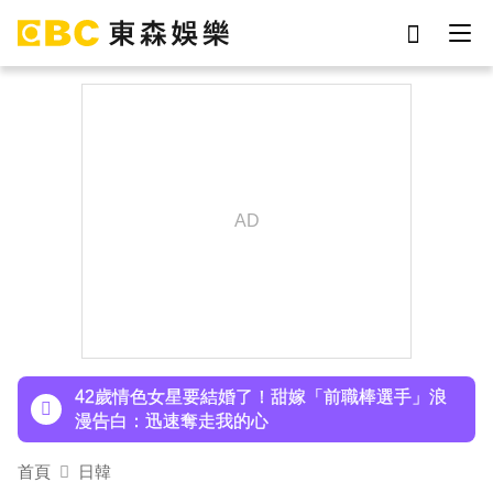
劉真
影片
7-eleven
女優
ian
網紅
謝侑芯
于朦朧
下載東森App，隨時掌握天下大小事！
才連莊金鐘紅毯主持！夏和熙突曝「像被卡車撞」
備賽狂操滿手繭
42歲情色女星要結婚了！甜嫁「前職棒選手」浪
漫告白：迅速奪走我的心
吳東諺結婚10年超寵妻！「主動帶娃」羨煞人妻
首頁
日韓
女星 她認了：心很酸