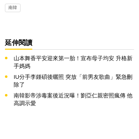
南韓
延伸閱讀
山本舞香平安迎來第一胎！宣布母子均安 升格新
手媽媽
IU分手李鍾碩後曬照 突放「前男友歌曲」緊急刪
除了
南韓影帝涉毒案後近況曝！劉亞仁親密照瘋傳 他
高調示愛