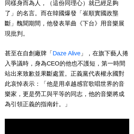
同樣身而為人，（這份同理心）就已經足夠
了」的名言。而在韓國爆發「崔順實國政壟
斷」醜聞期間，他發表單曲《下台》用音樂展
現批判。
甚至在自創廠牌「
Daze Alive
」，在旗下藝人捲
入爭議時，身為CEO的他也不護短，第一時間
站出來致歉並果斷處置。正義黨代表權永國對
此哀悼表示：「他是用卓越感官歌唱世界的音
樂家，更是勞工與平等的同志，他的音樂將成
為引領正義的指南針。」