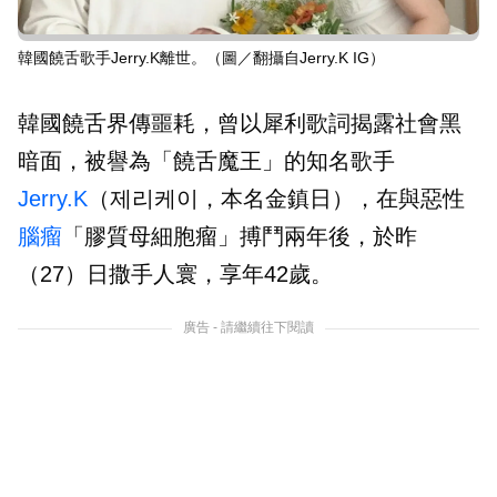
韓國饒舌歌手Jerry.K離世。（圖／翻攝自Jerry.K IG）
韓國饒舌界傳噩耗，曾以犀利歌詞揭露社會黑
暗面，被譽為「饒舌魔王」的知名歌手
Jerry.K
（제리케이，本名金鎮日），在與惡性
腦瘤
「膠質母細胞瘤」搏鬥兩年後，於昨
（27）日撒手人寰，享年42歲。
廣告 - 請繼續往下閱讀