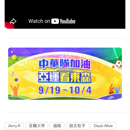
Jerry.K
首爾大學
腦瘤
饒舌歌手
Daze Alive