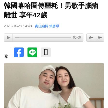
韓國嘻哈圈傳噩耗！男歌手腦瘤
下載東森App，隨時掌握天下大小事！
離世 享年42歲
才連莊金鐘紅毯主持！夏和熙突曝「像被卡車撞」
2026-04-28
14:48
責任編輯 賴彥琪
備賽狂操滿手繭
00:00
分享