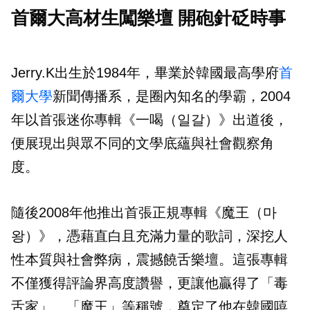
首爾大高材生闖樂壇 開砲針砭時事
Jerry.K出生於1984年，畢業於韓國最高學府
首
爾大學
新聞傳播系，是圈內知名的學霸，2004
年以首張迷你專輯《一喝（일갈）》出道後，
便展現出與眾不同的文學底蘊與社會觀察角
度。
隨後2008年他推出首張正規專輯《魔王（마
왕）》，憑藉直白且充滿力量的歌詞，深挖人
性本質與社會弊病，震撼饒舌樂壇。這張專輯
不僅獲得評論界高度讚譽，更讓他贏得了「毒
舌家」、「魔王」等稱號，奠定了他在韓國嘻