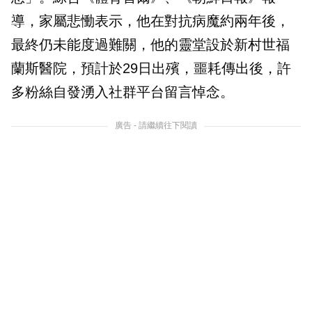
導，家屬悲慟表示，他在對抗病魔約兩年後，
最終仍未能度過難關，他的靈堂設於新村世福
蘭斯醫院，預計於29日出殯，噩耗傳出後，許
多粉絲自發湧入社群平台留言悼念。
廣告 - 請繼續往下閱讀