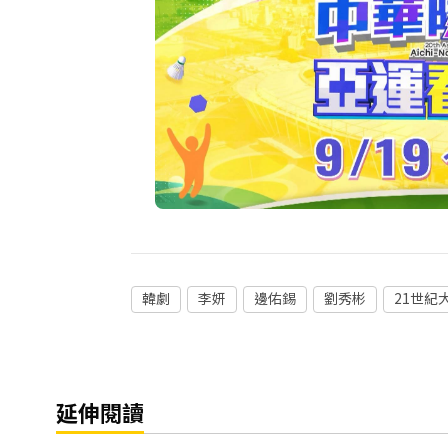
韓劇
李妍
邊佑錫
劉秀彬
21世紀
延伸閱讀