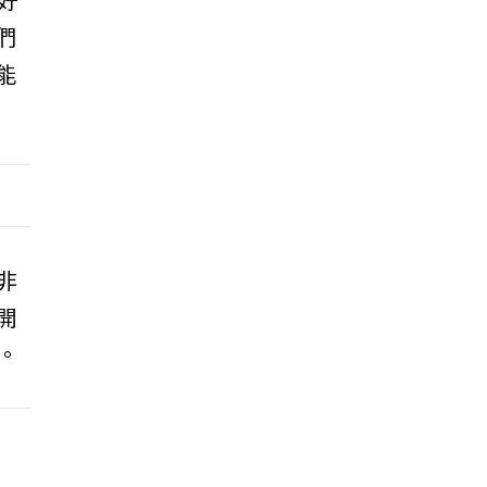
們
能
非
開
。