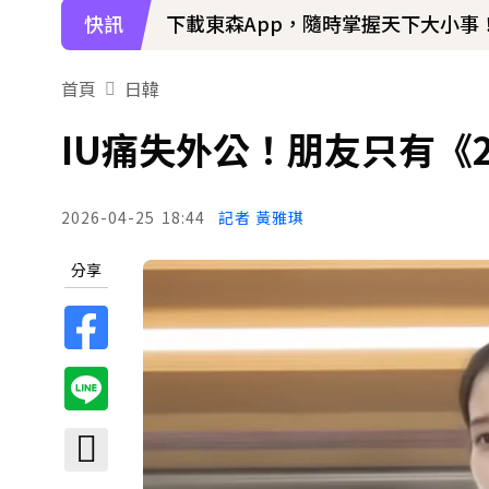
快訊
下載東森App，隨時掌握天下大小事
首頁
日韓
IU痛失外公！朋友只有《
2026-04-25
18:44
記者 黃雅琪
分享