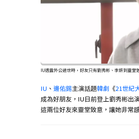
IU透露外公過世時，好友只有劉秀彬、李妍到靈堂致意
IU
、
邊佑錫
主演話題
韓劇
《
21世紀
成為好朋友，IU日前登上劉秀彬出
這兩位好友來靈堂致意，讓她非常