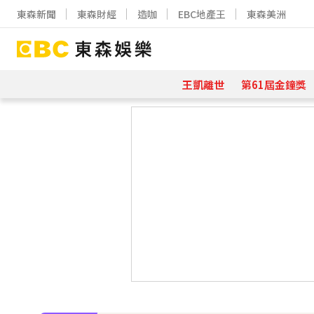
東森新聞
東森財經
造咖
EBC地產王
東森美洲
王凱離世
第61屆金鐘獎