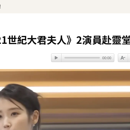
！
21世紀大君夫人》2演員赴靈
00:00