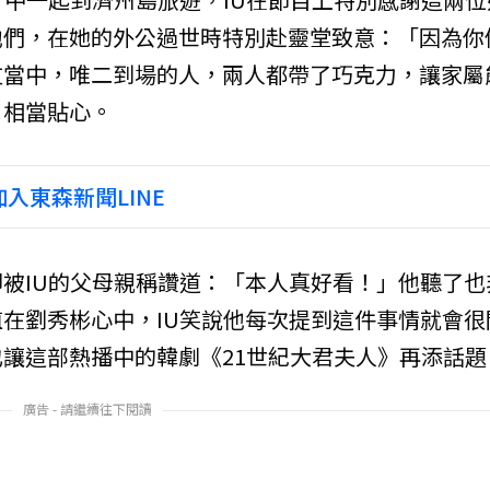
他們，在她的外公過世時特別赴靈堂致意：「因為你
友當中，唯二到場的人，兩人都帶了巧克力，讓家屬
，相當貼心。
入東森新聞LINE
被IU的父母親稱讚道：「本人真好看！」他聽了也
在劉秀彬心中，IU笑說他每次提到這件事情就會很
讓這部熱播中的韓劇《21世紀大君夫人》再添話題
廣告 - 請繼續往下閱讀