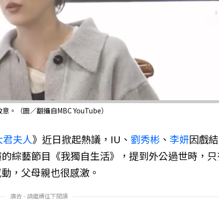
。（圖／翻攝自MBC YouTube）
大君夫人
》近日掀起熱議，IU、
劉秀彬
、
李妍
因戲結
演的綜藝節目《我獨自生活》，提到外公過世時，只
感動，父母親也很感激。
廣告 - 請繼續往下閱讀