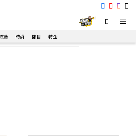
綜藝
時尚
節目
特企