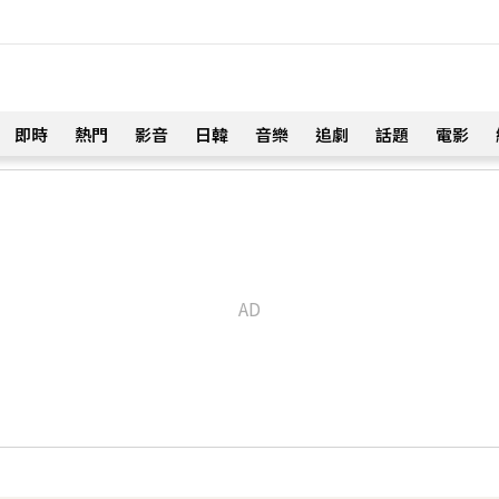
即時
熱門
影音
日韓
音樂
追劇
話題
電影