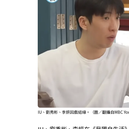
IU、劉秀彬、李妍因戲結緣。（圖／翻攝自MBC You
IU、劉秀彬、李妍在《我獨自生活