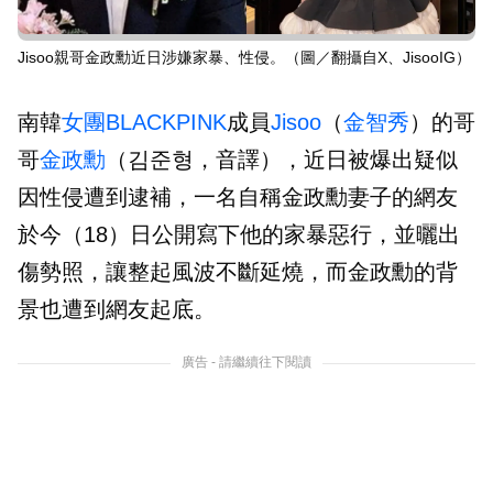
Jisoo親哥金政勳近日涉嫌家暴、性侵。（圖／翻攝自X、JisooIG）
南韓
女團
BLACKPINK
成員
Jisoo
（
金智秀
）的哥
哥
金政勳
（김준형，音譯），近日被爆出疑似
因性侵遭到逮補，一名自稱金政勳妻子的網友
於今（18）日公開寫下他的家暴惡行，並曬出
傷勢照，讓整起風波不斷延燒，而金政勳的背
景也遭到網友起底。
廣告 - 請繼續往下閱讀