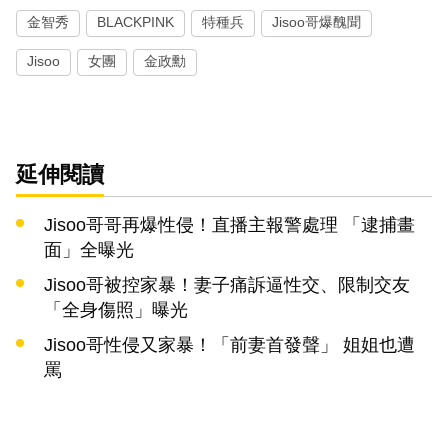
金智秀
BLACKPINK
特種兵
Jisoo哥爆醜聞
Jisoo
女團
金政勳
延伸閱讀
Jisoo哥哥再爆性侵！直播主報警處理 「逮捕畫
面」全曝光
Jisoo哥被控家暴！妻子痛訴逼性交、限制交友
「全身傷照」曝光
Jisoo哥性侵又家暴！「前妻首發聲」 姐姐也遭
罵