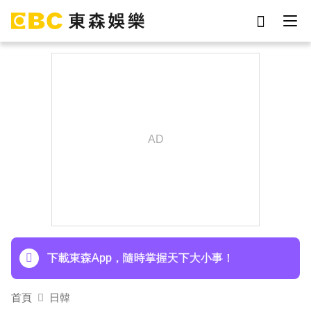
劉真
影片
7-eleven
女優
網紅
ian
于朦朧
謝侑芯
下載東森App，隨時掌握天下大小事！
首頁
日韓