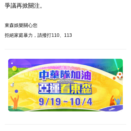
爭議再掀關注。
東森娛樂關心您
拒絕家庭暴力，請撥打110、113