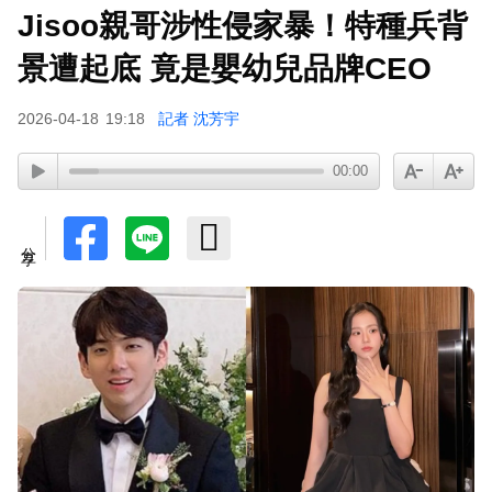
Jisoo親哥涉性侵家暴！特種兵背
景遭起底 竟是嬰幼兒品牌CEO
2026-04-18
19:18
記者 沈芳宇
00:00
分享