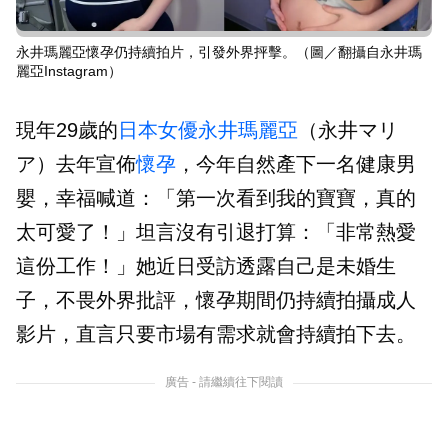
永井瑪麗亞懷孕仍持續拍片，引發外界抨擊。（圖／翻攝自永井瑪
麗亞Instagram）
現年29歲的
日本
女優
永井瑪麗亞
（永井マリ
ア）去年宣佈
懷孕
，今年自然產下一名健康男
嬰，幸福喊道：「第一次看到我的寶寶，真的
太可愛了！」坦言沒有引退打算：「非常熱愛
這份工作！」她近日受訪透露自己是未婚生
子，不畏外界批評，懷孕期間仍持續拍攝成人
影片，直言只要市場有需求就會持續拍下去。
廣告 - 請繼續往下閱讀