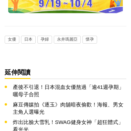
女優
日本
孕婦
永井瑪麗亞
懷孕
延伸閱讀
產後不引退！日本混血女優熬過「逾41週孕期」
曬母子合照
麻豆傳媒拍《逐玉》肉舖暗夜偷歡！海報、男女
主角人選曝光
炸出比臉大雪乳！SWAG健身女神「超狂體式」
看光光