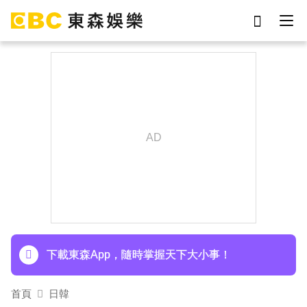
劉真
影片
于朦朧
女優
網紅
ian
7-eleven
謝侑芯
下載東森App，隨時掌握天下大小事！
首頁
日韓