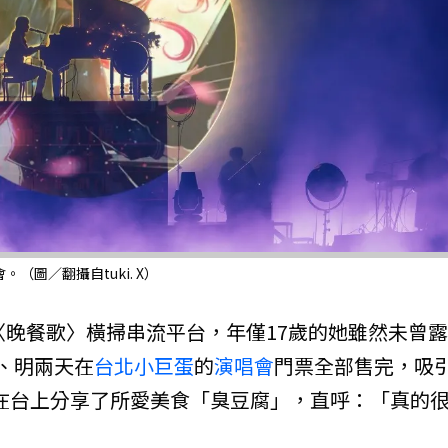
（圖／翻攝自tuki. X）
〈晚餐歌〉橫掃串流平台，年僅17歲的她雖然未曾露
、明兩天在
台北小巨蛋
的
演唱會
門票全部售完，吸
至在台上分享了所愛美食「臭豆腐」，直呼：「真的