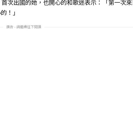
o），首次出國的她，也開心的和歌迷表示：「第一次來
心的！」
廣告 - 請繼續往下閱讀