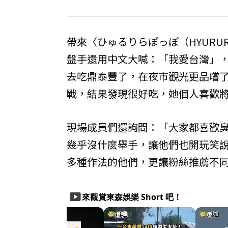
帶來〈ひゅるりらぽっぽ（HYURURI
盤手還用中文大喊：「我愛台灣」，掀
去吃鼎泰豐了，在夜市觀光更品嚐
戰，結果發現很好吃，她個人喜歡
現場成員們還詢問：「大家都喜歡
幾乎沒什麼舉手，讓他們也開玩笑
多種作法的他們，更讓粉絲推薦不
smart_display
來觀賞東森娛樂 Short 吧！