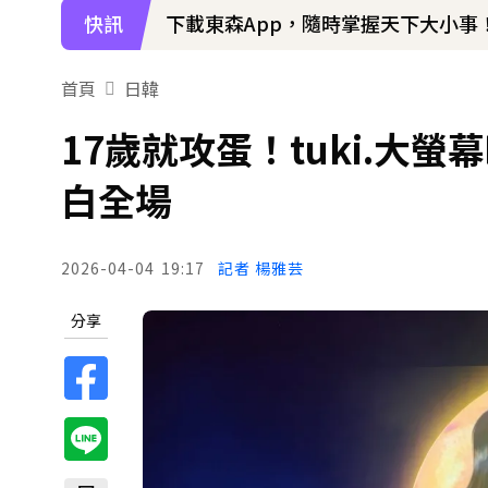
快訊
下載東森App，隨時掌握天下大小事
首頁
日韓
17歲就攻蛋！tuki.大
白全場
2026-04-04
19:17
記者 楊雅芸
分享