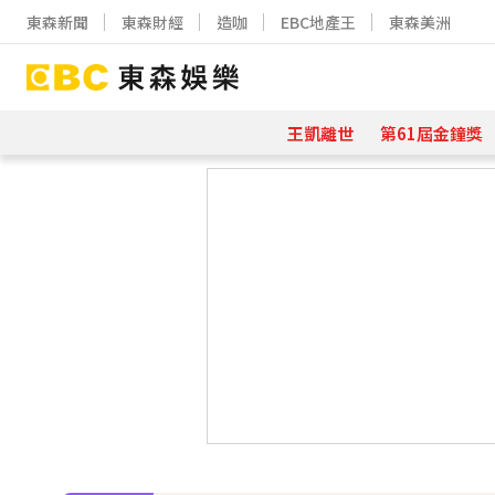
東森新聞
東森財經
造咖
EBC地產王
東森美洲
王凱離世
第61屆金鐘獎