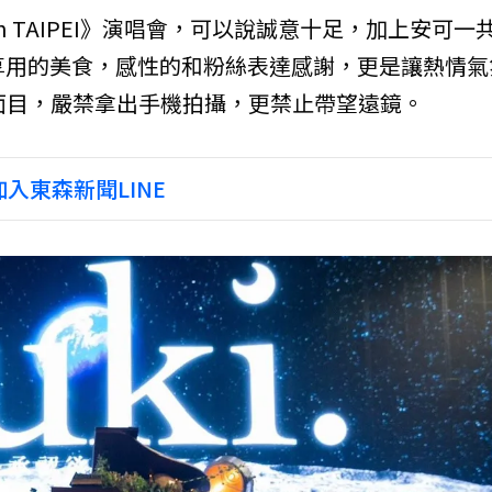
 2026 in TAIPEI》演唱會，可以說誠意十足，加上安可一
享用的美食，感性的和粉絲表達感謝，更是讓熱情氣
真面目，嚴禁拿出手機拍攝，更禁止帶望遠鏡。
入東森新聞LINE