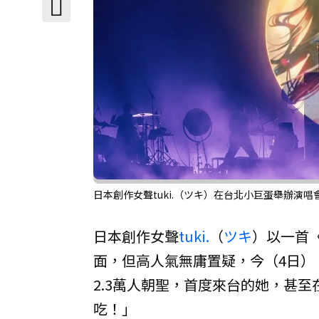
日本創作女聲tuki.（ツキ）在台北小巨蛋舉辦演唱會。
日本創作女聲
tuki.
（
ツキ
）以一首
面，但高人氣無庸置疑，今（4日）
2.3萬人朝聖，首度來台的她，甚
吃！」