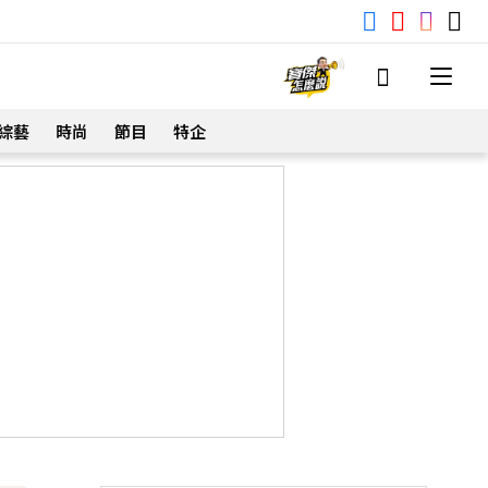
綜藝
時尚
節目
特企