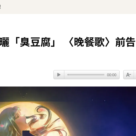
！
螢幕曬「臭豆腐」 〈晚餐歌〉前告
00:00