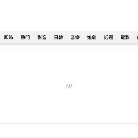
即時
熱門
影音
日韓
音樂
追劇
話題
電影