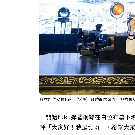
日本創作女聲tuki.（ツキ）雖然從未露面，但依舊擁
一開始tuki.彈著鋼琴在白色布幕
呼「大家好！我是tuki」，希望