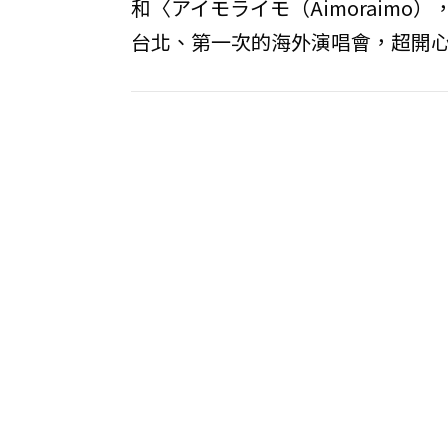
和〈アイモライモ（Aimoraim
台北、第一次的海外演唱會，超開