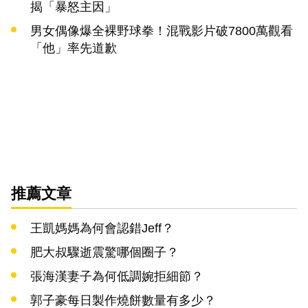
揭「暴怒主因」
男女偶像爆全裸野球拳！混戰影片破7800萬觀看
「他」率先道歉
推薦文章
王凱媽媽為何會認錯Jeff？
肥大叔驟逝震驚哪個圈子？
張海漢妻子為何低調婉拒細節？
郭子豪每日製作燒餅數量有多少？