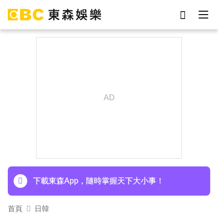
劉真
影片
7-eleven
女優
網紅
ian
于朦朧
謝侑芯
下載東森App，隨時掌握天下大小事！
首頁
日韓