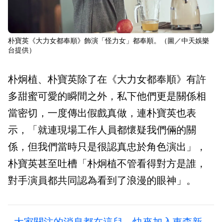
朴寶英《大力女都奉順》飾演「怪力女」都奉順。（圖／中天娛樂
台提供）
朴炯植、朴寶英除了在《大力女都奉順》有許
多甜蜜可愛的瞬間之外，私下他們更是關係相
當密切，一度傳出假戲真做，連朴寶英也表
示，「就連現場工作人員都懷疑我們倆的關
係，但我們當時只是很認真忠於角色演出」，
朴寶英甚至吐槽「朴炯植不管看得對方是誰，
對手演員都共同認為看到了浪漫的眼神」。
大家關注的消息都在這兒，快來加入東森新