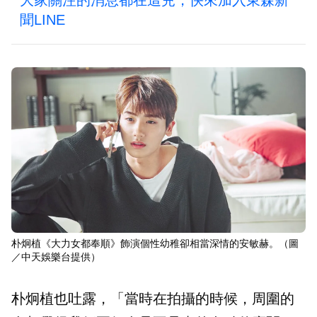
聞LINE
朴炯植《大力女都奉順》飾演個性幼稚卻相當深情的安敏赫。（圖
／中天娛樂台提供）
朴炯植也吐露，「當時在拍攝的時候，周圍的