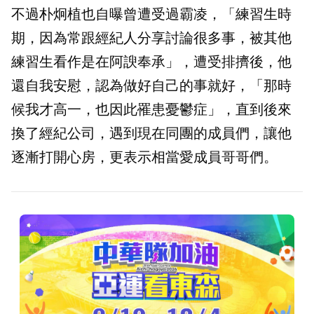
不過朴炯植也自曝曾遭受過霸凌，「練習生時
期，因為常跟經紀人分享討論很多事，被其他
練習生看作是在阿諛奉承」，遭受排擠後，他
還自我安慰，認為做好自己的事就好，「那時
候我才高一，也因此罹患憂鬱症」，直到後來
換了經紀公司，遇到現在同團的成員們，讓他
逐漸打開心房，更表示相當愛成員哥哥們。