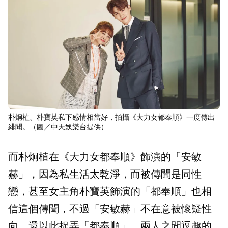
朴炯植、朴寶英私下感情相當好，拍攝《大力女都奉順》一度傳出
緋聞。（圖／中天娛樂台提供）
而朴炯植在《大力女都奉順》飾演的「安敏
赫」，因為私生活太乾淨，而被傳聞是同性
戀，甚至女主角朴寶英飾演的「都奉順」也相
信這個傳聞，不過「安敏赫」不在意被懷疑性
向，還以此捉弄「都奉順」，兩人之間逗趣的