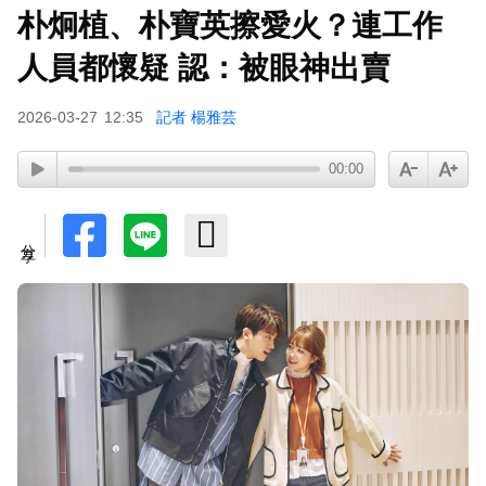
朴炯植、朴寶英擦愛火？連工作
下載東森App，隨時掌握天下大小事！
人員都懷疑 認：被眼神出賣
八點檔女神美照遭放大腳趾！被酸「暗沉皺褶」本
2026-03-27
12:35
記者 楊雅芸
人無奈回應
00:00
分享