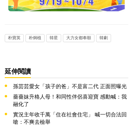
朴寶英
朴炯植
韓星
大力女都奉順
韓劇
延伸閱讀
孫芸芸愛女「孩子的爸」不是富二代 正面照曝光
薔薔妹升格人母！和同性伴侶喜迎寶 感動喊：我
融化了
實況主年收千萬「住在社會住宅」 喊一切合法回
嗆：不爽去檢舉