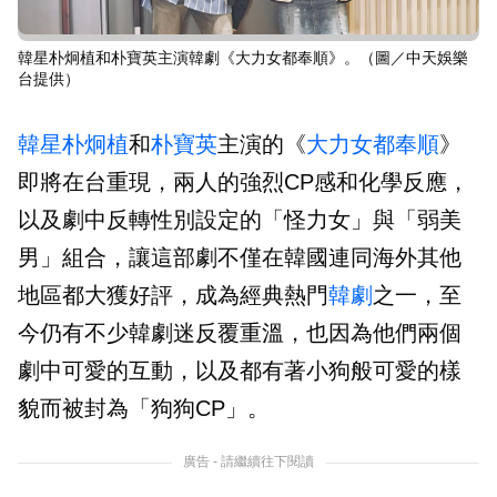
韓星朴炯植和朴寶英主演韓劇《大力女都奉順》。（圖／中天娛樂
台提供）
韓星
朴炯植
和
朴寶英
主演的《
大力女都奉順
》
即將在台重現，兩人的強烈CP感和化學反應，
以及劇中反轉性別設定的「怪力女」與「弱美
男」組合，讓這部劇不僅在韓國連同海外其他
地區都大獲好評，成為經典熱門
韓劇
之一，至
今仍有不少韓劇迷反覆重溫，也因為他們兩個
劇中可愛的互動，以及都有著小狗般可愛的樣
貌而被封為「狗狗CP」。
廣告 - 請繼續往下閱讀