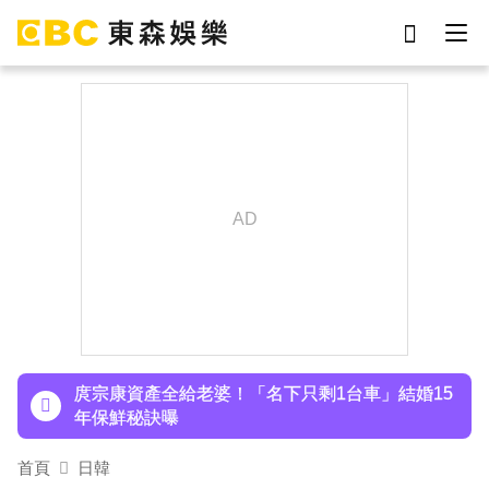
劉真
影片
7-eleven
女優
ian
網紅
謝侑芯
于朦朧
下載東森App，隨時掌握天下大小事！
八點檔女神美照遭放大腳趾！被酸「暗沉皺褶」本
人無奈回應
庹宗康資產全給老婆！「名下只剩1台車」結婚15
年保鮮秘訣曝
百萬網紅失蹤3年遇害！遭閨密設局赴菲「綁架撕
首頁
日韓
票」千萬贖金救不回