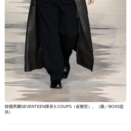
韓國男團SEVENTEEN隊長S.COUPS（崔勝哲）。（圖／BOSS提
供）