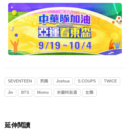
SEVENTEEN
男團
Joshua
S.COUPS
TWICE
Jin
BTS
Momo
米蘭時裝週
女團
延伸閱讀