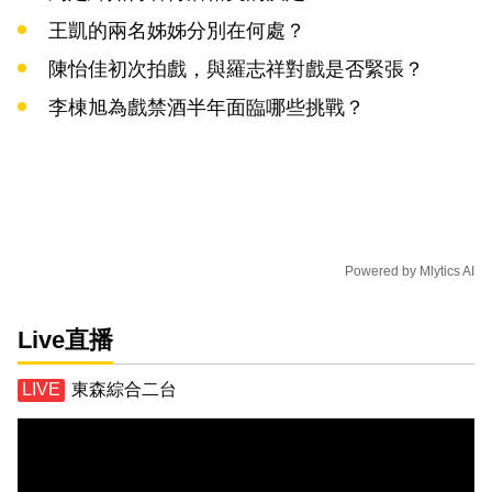
王凱的兩名姊姊分別在何處？
陳怡佳初次拍戲，與羅志祥對戲是否緊張？
李棟旭為戲禁酒半年面臨哪些挑戰？
Powered by
Mlytics AI
Live直播
東森綜合二台