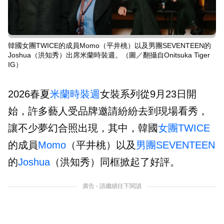
韓國女團TWICE的成員Momo（平井桃）以及男團SEVENTEEN的
Joshua（洪知秀）出席米蘭時裝週。（圖／翻攝自Onitsuka Tiger
IG）
2026春夏
米蘭時裝週
女裝系列從9月23日開
始，許多藝人受品牌邀請紛紛去到現場看秀，
讓不少夢幻合照出現，其中，韓國
女團
TWICE
的成員
Momo
（平井桃）以及
男團
SEVENTEEN
的
Joshua
（洪知秀）同框掀起了好評。
廣告 - 請繼續往下閱讀