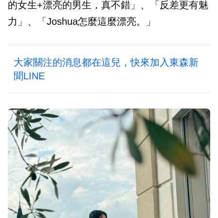
的女生+漂亮的男生，真不錯」、「反差更有魅
力」、「Joshua怎麼這麼漂亮。」
大家關注的消息都在這兒，快來加入東森新
聞LINE