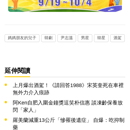
媽媽朋友的兒子
韓劇
尹志溫
男星
韓星
酒駕
延伸閱讀
上月爆出酒駕！《請回答1988》宋英奎死在車裡
無外力介入痕跡
阿Ken自肥入圍金鐘獎逗笑朴信惠 談凍齡保養放
閃「家人」
羅美蘭減重13公斤「慘罹後遺症」 自爆：吃抑制
藥