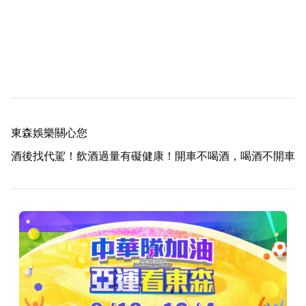
東森娛樂關心您
酒後找代駕！飲酒過量有礙健康！開車不喝酒，喝酒不開車