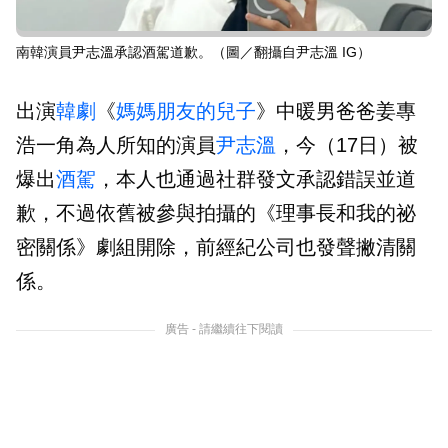
南韓演員尹志溫承認酒駕道歉。（圖／翻攝自尹志溫 IG）
出演
韓劇
《
媽媽朋友的兒子
》中暖男爸爸姜專
浩一角為人所知的演員
尹志溫
，今（17日）被
爆出
酒駕
，本人也通過社群發文承認錯誤並道
歉，不過依舊被參與拍攝的《理事長和我的祕
密關係》劇組開除，前經紀公司也發聲撇清關
係。
廣告 - 請繼續往下閱讀