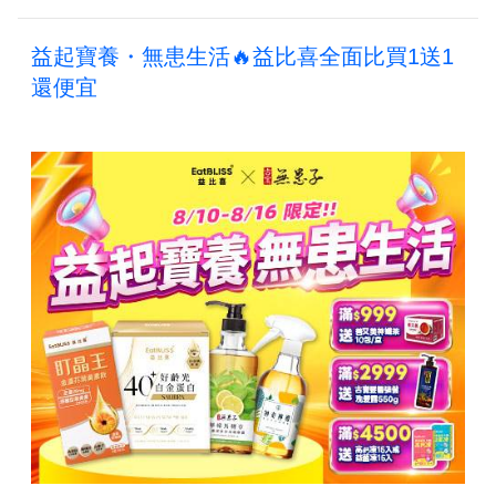
益起寶養・無患生活🔥益比喜全面比買1送1
還便宜