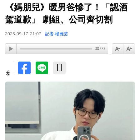
《媽朋兒》暖男爸慘了！「認酒
玉澤演巡演首站獻給台北！加碼「自拍+簽名會」
寵粉無極限
駕道歉」 劇組、公司齊切割
富婆砸錢拍短劇塞60場吻戲！男星爆「開房被包
2025-09-17
21:07
記者 楊雅芸
養」 親上火線揭真相
SEVENTEEN勝寬、Dino同天入伍！玟奎9月服替
00:00
代役
泰男團Dragon 5男星爆死訊！騎單車離家失聯 陳
分享
屍河中驚見「20公斤重物」
女星告別9年演藝圈！轉行當計程車司機 曝收入：
比演員賺更多
下載東森App，隨時掌握天下大小事！
Ozone林佳辰大跳女團舞變「佳美」 舞台獻香吻
全場暴動了