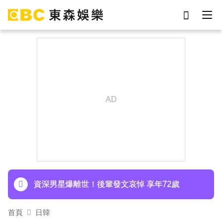
劉真
影片
7-eleven
女優
ian
謝侑芯
網紅
于朦朧
下載東森App，隨時掌握天下大小事！
Ozone林佳辰大跳女團舞變「佳美」 舞台獻香吻
全場暴動了
資深男星爆離世！後輩發文哀悼 享年72歲
TWICE定延不續約！手寫信宣布離開JYP 簽新東
首頁
日韓
家成邊佑錫師妹