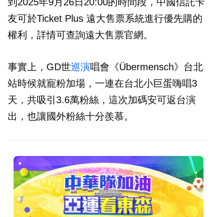
到2025年9月26日20:00的時間段，中國信託卡
友可於Ticket Plus 遠大售票系統進行優先購的
權利，詳情可查詢遠大售票官網。
事實上，GD世
巡演
唱會《Übermensch》台北
站時候就寵粉加場，一連在台北小巨蛋嗨唱3
天，共吸引3.6萬粉絲，這次加碼安可返台演
出，也讓國外粉絲十分羨慕。