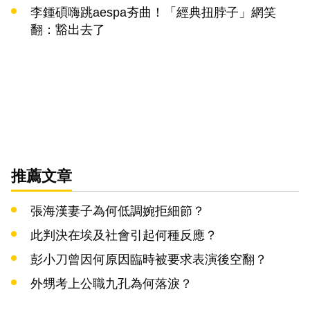
李鍾碩嗨跳aespa夯曲！「經典扭脖子」網笑
翻：豁出去了
推薦文章
張海漢妻子為何低調婉拒細節？
此判決在埃及社會引起何種反應？
彭小刀曾因何原因臨時被要求表演後空翻？
外甥考上公職九孔為何落淚？