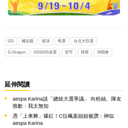
GD
權志龍
巡演
售票
台北大巨蛋
G-Dragon
GD2025攻蛋
安可
韓星
演唱會
延伸閱讀
aespa Karina談「總統大選爭議」 向粉絲、隊友
致歉：我太無知
憑「上車舞」爆紅！C位楓葉姐姐被讚：神似
aespa Karina