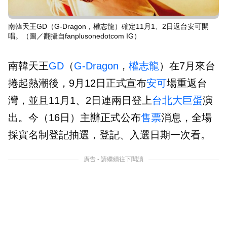
南韓天王GD（G-Dragon，權志龍）確定11月1、2日返台安可開
唱。（圖／翻攝自fanplusonedotcom IG）
南韓天王
GD
（
G-Dragon
，
權志龍
）在7月來台
捲起熱潮後，9月12日正式宣布
安可
場重返台
灣，並且11月1、2日連兩日登上
台北大巨蛋
演
出。今（16日）主辦正式公布
售票
消息，全場
採實名制登記抽選，登記、入選日期一次看。
廣告 - 請繼續往下閱讀