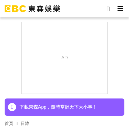
劉真
影片
7-eleven
女優
網紅
ian
于朦朧
謝侑芯
下載東森App，隨時掌握天下大小事！
首頁
日韓