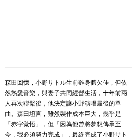
森田回憶，小野サトル生前雖身體欠佳，但依
然熱愛音樂，與妻子共同經營生活，十年前兩
人再次聯繫後，他決定讓小野演唱最後的單
曲。森田坦言，雖然製作成本巨大，幾乎是
「赤字覚悟」，但「因為他曾將夢想傳承至
今，我必須努力完成」，最終完成了小野サト