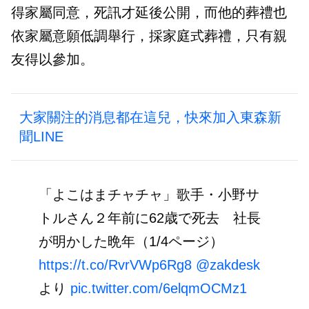
得家屬同意，死訊才延後公開，而他的葬禮也
依家屬意願低調舉行，採家庭式葬禮，只有親
友得以參加。
大家關注的消息都在這兒，快來加入東森新
聞LINE
「よこはまチャチャ」歌手・小野サ
トルさん２年前に62歳で死去 社長
が明かした晩年（1/4ページ）
https://t.co/RvrVWp6Rg8
@zakdesk
より
pic.twitter.com/6elqmOCMz1