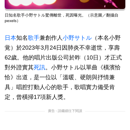
日知名歌手小野サトル驚傳離世，死因曝光。（示意圖／翻攝自
pexels）
日本
知名
歌手
兼創作人
小野サトル
（本名小野
覚）於2023年3月24日因肺炎不幸逝世，享壽
62歲。他的唱片出版公司於昨（10日）才正式
對外證實其
死訊
。小野サトル以單曲《橫濱恰
恰》出道，是一位以「溫暖、硬朗與抒情兼
具」唱腔打動人心的歌手，歌唱實力備受肯
定，曾橫掃17項新人獎。
廣告 - 請繼續往下閱讀