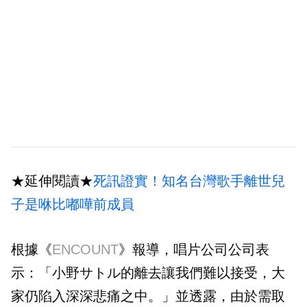
★延伸閱讀★
死訊證實！知名台灣歌手離世兒
子是咻比嘟嘩前成員
根據《
ENCOUNT
》報導，唱片公司公司表
示：「小野サトル的離去讓我們難以接受，大
家仍陷入深深悲痛之中。」並透露，由於需取