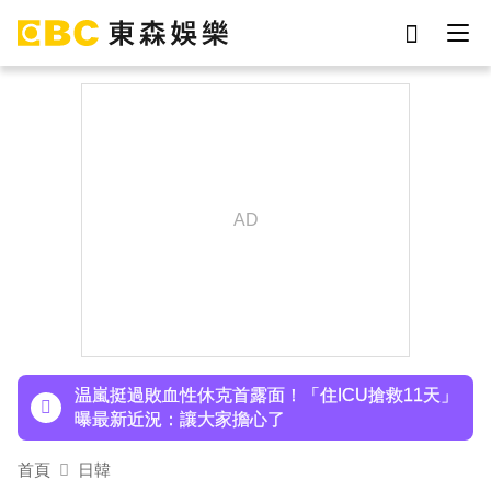
劉真
影片
7-eleven
女優
ian
網紅
謝侑芯
于朦朧
下載東森App，隨時掌握天下大小事！
許富凱暴瘦7公斤登台！「臉明顯凹陷」嚇壞媽媽
父親節憶亡父淚崩
温嵐挺過敗血性休克首露面！「住ICU搶救11天」
曝最新近況：讓大家擔心了
首頁
日韓
下載東森App，隨時掌握天下大小事！