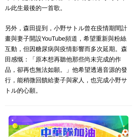
ル此生最後的一首歌。
另外，森田提到，小野サトル曾在疫情期間計
畫與妻子開設YouTube頻道，希望重新與粉絲
互動，但因糖尿病與疫情影響而多次延期。森
田感慨：「原本想再聽他那些尚未完成的作
品，卻再也無法如願。」他希望透過音源的發
行，能稍微回饋給妻子與家人，也完成小野サ
トル的心願。