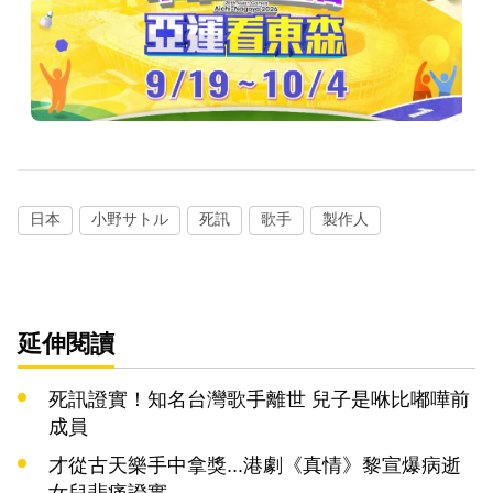
日本
小野サトル
死訊
歌手
製作人
延伸閱讀
死訊證實！知名台灣歌手離世 兒子是咻比嘟嘩前
成員
才從古天樂手中拿獎...港劇《真情》黎宣爆病逝
女兒悲痛證實