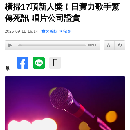
橫掃17項新人獎！日實力歌手驚
許富凱暴瘦7公斤登台！「臉明顯凹陷」嚇壞媽媽
父親節憶亡父淚崩
傳死訊 唱片公司證實
2025-09-11
16:14
實習編輯 李宛秦
00:00
分享