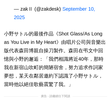
— zakⅡ (@zakdesk)
September 10,
2025
小野サトル的最後作品《Shot Glass/As Long
as You Live in My Heart》由唱片公司與音樂出
版代表森田博親自操刀製作。森田在弔文中回
憶與小野的邂逅：「我們相識將近40年，那時
我在新宿山吹町的簡陋宿舍，努力追求作詞家
夢想，某天在鄰居邀約下認識了小野サトル，
當時他以絕佳歌藝震驚了我。」
廣告 - 請繼續往下閱讀