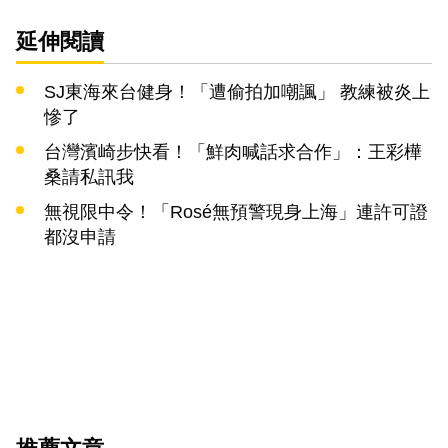
延伸閱讀
SJ東海來台健身！「遭偷拍加嘲諷」 教練被炎上
慘了
台灣濱崎步快看！「鮮肉喊話求合作」：王彩樺
桑請私訊我
無視限中令！「Rosé無預警現身上海」連許可證
都沒申請