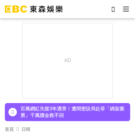
劉真
影片
7-eleven
女優
ian
網紅
謝侑芯
于朦朧
下載東森App，隨時掌握天下大小事！
庹宗康資產全給老婆！「名下只剩1台車」結婚15
年保鮮秘訣曝
百萬網紅失蹤3年遇害！遭閨密設局赴菲「綁架撕
票」千萬贖金救不回
派助理颱風天護植栽！愛莉莎莎挨轟「命不如植
首頁
日韓
物」反擊：不會被吹出去