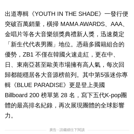
出道專輯《YOUTH IN THE SHADE》一發行便
突破百萬銷量，橫掃 MAMA AWARDS、AAA、
金唱片等各大音樂頒獎典禮新人獎，迅速奠定
「新生代代表男團」地位。憑藉多國籍組合的
優勢，ZB1 不僅在韓國火速走紅，更在中、
日、東南亞甚至歐美市場擁有高人氣，每次回
歸都能穩居各大音源榜前列。其中第5張迷你專
輯《BLUE PARADISE》更是登上美國
Billboard 200 榜單第 28 名，寫下五代K-pop團
體的最高排名紀錄，再次展現團體的全球影響
力。
廣告 - 請繼續往下閱讀