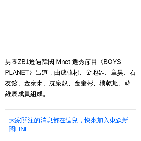
男團ZB1透過韓國 Mnet 選秀節目《BOYS
PLANET》出道，由成韓彬、金地雄、章昊、石
友鉉、金泰來、沈泉銳、金奎彬、樸乾旭、韓
維辰成員組成。
大家關注的消息都在這兒，快來加入東森新
聞LINE