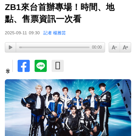
ZB1來台首辦專場！時間、地
下載東森App，隨時掌握天下大小事！
點、售票資訊一次看
庹宗康資產全給老婆！「名下只剩1台車」結婚15
2025-09-11
09:30
記者 楊雅芸
年保鮮秘訣曝
00:00
分享