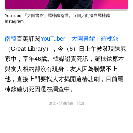
YouTuber「大圖書館」羅棟鉉逝世。（圖／翻攝自羅棟鉉
Instagram）
南韓
百萬訂閱
YouTuber
「
大圖書館
」
羅棟鉉
（Great Library），今（6）日上午被發現陳屍
家中，享年46歲。韓媒證實死訊，羅棟鉉原本
與友人相約卻沒有現身，友人因為聯繫不上
他，直接上門要找人才揭開這樁悲劇，目前羅
棟鉉確切死因還在調查中。
廣告 - 請繼續往下閱讀