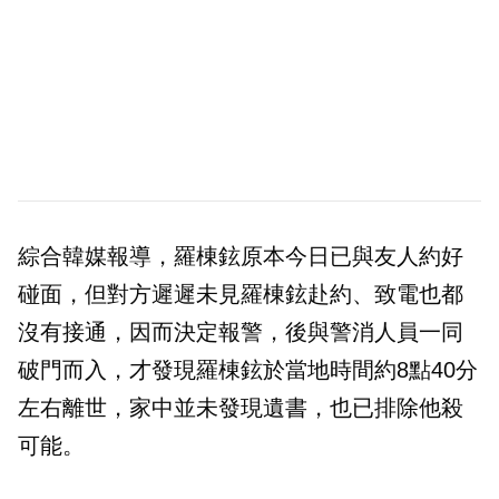
綜合韓媒報導，羅棟鉉原本今日已與友人約好
碰面，但對方遲遲未見羅棟鉉赴約、致電也都
沒有接通，因而決定報警，後與警消人員一同
破門而入，才發現羅棟鉉於當地時間約8點40分
左右離世，家中並未發現遺書，也已排除他殺
可能。