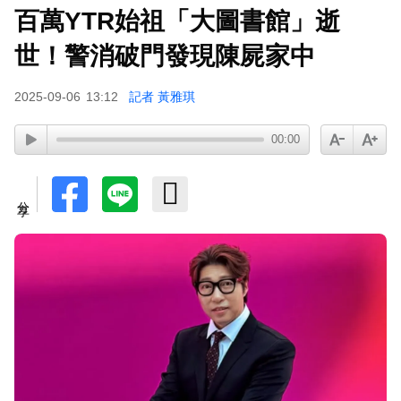
百萬YTR始祖「大圖書館」逝
下載東森App，隨時掌握天下大小事！
世！警消破門發現陳屍家中
胡瓜挑戰韓團爆紅「震胸舞」！賣力狂震笑翻全場
2025-09-06
13:12
記者 黃雅琪
慘被虧：是在震肚子？
00:00
分享