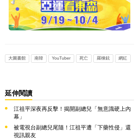
大圖書館
南韓
YouTuber
死亡
羅棟鉉
網紅
延伸閱讀
江祖平深夜再反擊！揭開副總兒「無意識硬上內
幕」
被電視台副總兒尾隨！江祖平遭「下藥性侵」還
視訊親友