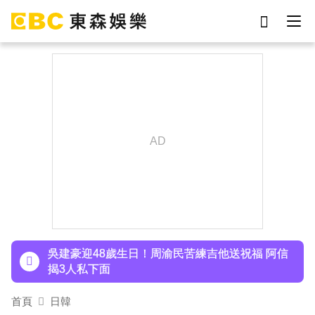
劉真
影片
7-eleven
女優
ian
網紅
謝侑芯
于朦朧
下載東森App，隨時掌握天下大小事！
胡瓜挑戰韓團爆紅「震胸舞」！賣力狂震笑翻全場
慘被虧：是在震肚子？
吳建豪迎48歲生日！周渝民苦練吉他送祝福 阿信
揭3人私下面
許富凱暴瘦7公斤登台！「臉明顯凹陷」嚇壞媽媽
首頁
日韓
父親節憶亡父淚崩