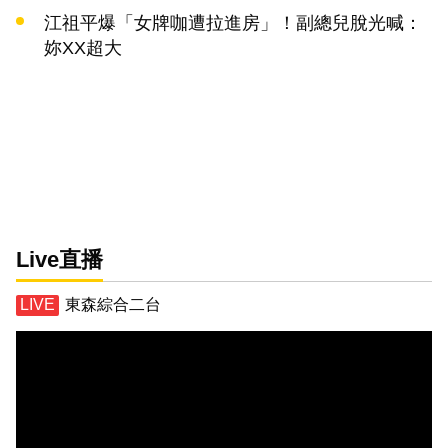
江祖平爆「女牌咖遭拉進房」！副總兒脫光喊：
妳XX超大
Live直播
東森綜合二台